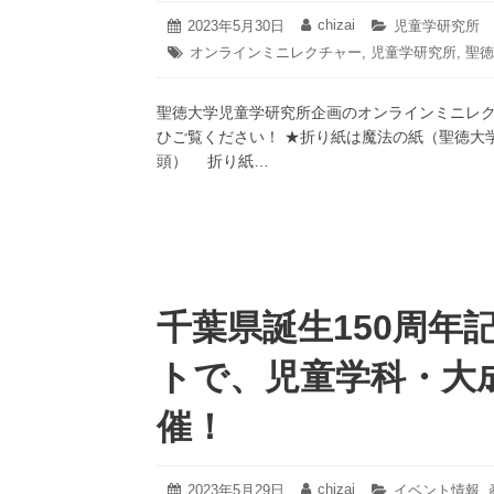
2023
chizai
投
2023年5月30日
投
カ
児童学研究所
年
稿
稿
テ
タ
オンラインミニレクチャー
,
児童学研究所
,
聖徳
5
日:
者:
ゴ
グ:
月
リ
30
ー:
聖徳大学児童学研究所企画のオンラインミニレク
日
ひご覧ください！ ★折り紙は魔法の紙（聖徳大
頭） 折り紙…
千葉県誕生150周年
トで、児童学科・大
催！
2023
chizai
投
2023年5月29日
投
カ
イベント情報
,