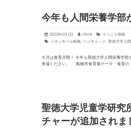
今年も人間栄養学部
2023
chizai
投
2023年6月1日
投
カ
イベント情報
年
稿
稿
テ
タ
イオンモール船橋
,
ベジチェック
,
聖徳大学人間
6
日:
者:
ゴ
グ:
月
リ
1
ー:
６月は食育月間！ 今年も聖徳大学人間栄養学部
日
来場ください。 船橋市食育展テーマ「食育の
聖徳大学児童学研究
チャーが追加されま