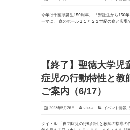
年
稿
稿
テ
5
日:
者:
ゴ
月
今年は千葉県誕生150周年。 「県誕生から15
リ
29
ー:
ーマに、 森のホール２１と２１世紀の森と広場
日
【終了】聖徳大学児
症児の行動特性と教
ご案内（6/17）
2023
chizai
投
2023年5月26日
投
カ
イベント情報
,
年
稿
稿
テ
6
日:
者:
ゴ
月
タイトル 「自閉症児の行動特性と教師の指導の
リ
19
ー: