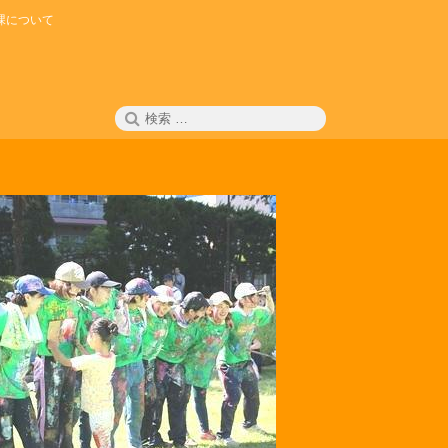
課について
検
検
索
索: