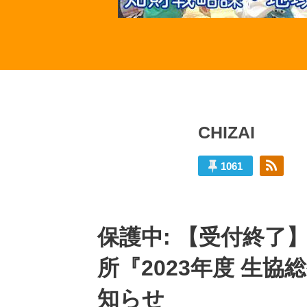
CHIZAI
1061
CHIZAI
の
保護中: 【受付終了
投
稿
所『2023年度 生協
知らせ