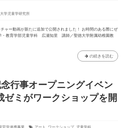
が
参
大学児童学研究所
加！
船
チャー動画が新たに追加で公開されました！ お時間のある際にぜ
橋
学・教育学部児童学科 広瀬知里 講師／聖徳大学附属幼稚園教
市
食
育
展
聖
の続きを読む
徳
大
学
児
記念行事オープニングイベン
童
学
成ゼミがワークショップを開
研
究
所
企
画！
産官学連携事業
タ
アート
,
ワークショップ
,
児童学科