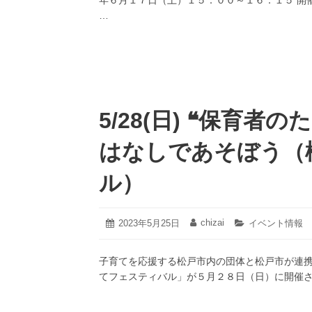
年６月１７日（土）１５：００～１６：１５ 開催
日
…
5/28(日) ❝保育者の
はなしであそぼう（
ル）
2023
chizai
投
2023年5月25日
投
カ
イベント情報
年
稿
稿
テ
5
日:
者:
ゴ
月
子育てを応援する松戸市内の団体と松戸市が連携
リ
26
ー:
てフェスティバル」が５月２８日（日）に開催さ
日