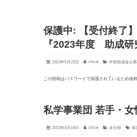
保護中: 【受付終了
『2023年度 助成
2023
chizai
投
2023年5月23日
投
カ
外部助成金公募
年
稿
稿
テ
7
日:
者:
ゴ
月
この投稿はパスワードで保護されているため抜
リ
31
ー:
日
私学事業団 若手・
2023
chizai
投
2023年5月19日
投
カ
未分類
タ
保
年
稿
稿
テ
グ: