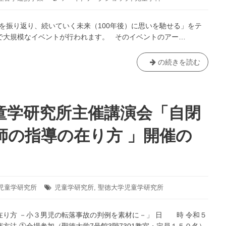
オ
グ:
ン
0年を振り返り、続いていく未来（100年後）に思いを馳せる」をテ
ラ
で大規模なイベントが行われます。 そのイベントのアー…
イ
ン
ミ
千
の続きを読む
ニ
葉
レ
県
ク
誕
チ
生
童学研究所主催講演会「自閉
ャ
150
ー
周
師の指導の在り方 」開催の
が
年
追
記
加
念
さ
行
れ
事
児童学研究所
タ
児童学研究所
,
聖徳大学児童学研究所
ま
オ
グ:
し
ー
在り方 －小３男児の転落事故の判例を素材に－」 日 時 令和５
た！
プ