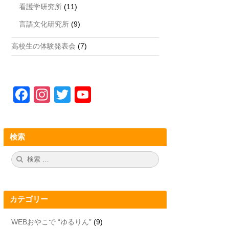
看護学研究所
(11)
言語文化研究所
(9)
高校生の体験発表会
(7)
F
In
T
Y
a
st
wi
o
c
a
tt
u
検索
e
gr
er
T
b
a
u
検
検
索:
索
o
m
b
o
e
カテゴリー
k
C
h
WEBおやこで “ゆるりん”
(9)