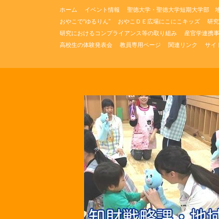
コ
ホーム
イベント情報
聖徳大学・聖徳大学短期大学部 
ン
おやこで“ゆるりん”
おやこＤＥ広場にこにこキッズ
研究
テ
研究におけるコンプライアンス等の取り組み
産官学連携
ン
ツ
高校生の体験発表会
教員専用ページ
関連リンク
サイ
へ
ス
キ
ッ
プ