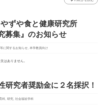
ョ
閉
❝保
ッ
症
育
プ
児
者
を
の
の
】やずや食と健康研究所
開
行
た
催！
動
ま
研究募集』のお知らせ
特
ご
性
の
と
STORY
等に関するお知らせ
,
本学教員向け
教
TIME❞～
師
お
粋文はありません。
の
は
指
な
導
し
の
で
女性研究者奨励金に２名採択！
在
あ
り
そ
方
ぼ
」
う
育科
,
研究
,
社会福祉学科
開
（松