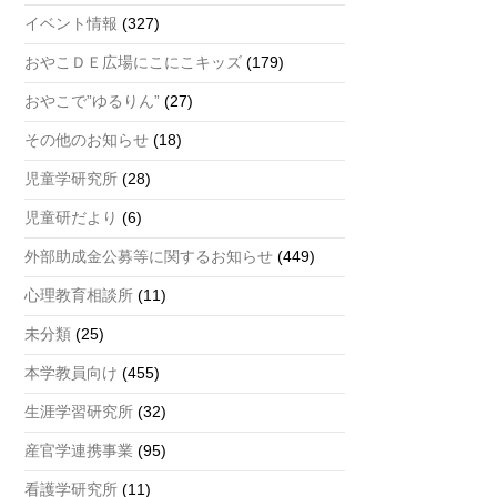
a
イベント情報
(327)
n
おやこＤＥ広場にこにこキッズ
(179)
n
おやこで”ゆるりん”
(27)
el
その他のお知らせ
(18)
児童学研究所
(28)
児童研だより
(6)
外部助成金公募等に関するお知らせ
(449)
心理教育相談所
(11)
未分類
(25)
本学教員向け
(455)
生涯学習研究所
(32)
産官学連携事業
(95)
看護学研究所
(11)