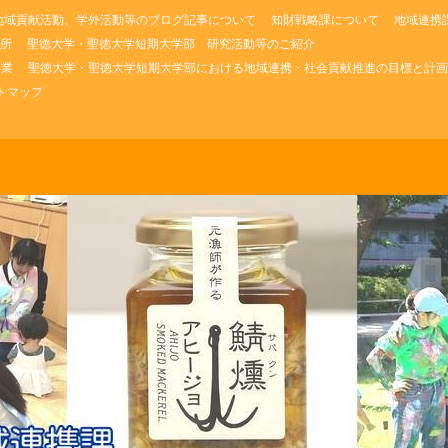
地域貢献活動、学外活動等のブログ記事について
知財戦略課について
地域連携
所
聖徳大学・聖徳大学短期大学部 研究活動等のご紹介
事業
聖徳大学・聖徳大学短期大学部における地域連携・社会貢献推進の目標と計画
トマップ