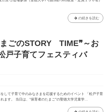
方法 ①会場参加（聖徳大学7号館3階7301教室・定員１５０名）
ニ
ン
グ
イ
【終
の続きを読む
ベ
了】
ン
聖
ト
徳
で、
大
たまごのSTORY TIME❞～お
児
学
童
児
松戸子育てフェスティバ
学
童
科・
学
大
研
成
究
ゼ
所
ミ
主
が
催
をして子育て中のみなさまを応援するためのイベント 「松戸子育
ワ
講
れます。 当日は、"保育者のたまご"の聖徳大学児童学…
ー
演
ク
会
シ
「自
5/28(日)
の続きを読む