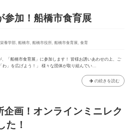
が参加！船橋市食育展
栄養学部
,
船橋市
,
船橋市役所
,
船橋市食育展
,
食育
が、「船橋市食育展」に参加します！ 皆様お誘いあわせの上、ご
「わ」を広げよう！」 様々な団体が取り組んでい…
今
の続きを読む
年
も
人
間
所企画！オンラインミニレク
栄
養
した！
学
部