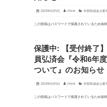
2024
chizai
投
2023年6月5日
投
カ
外部助成金公募
年
稿
稿
テ
2
日:
者:
ゴ
月
この投稿はパスワードで保護されているため抜
リ
29
ー:
日
保護中: 【受付終了
員弘済会『令和6年度
ついて』のお知らせ
2024
chizai
投
2023年6月5日
投
カ
外部助成金公募
年
稿
稿
テ
2
日:
者:
ゴ
月
この投稿はパスワードで保護されているため抜
リ
29
ー:
日