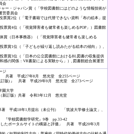
員会
ルチャー・ジャパン賞（「学校図書館にはどのような情報技術が
運営委員会
者投票賞2位（「電子書籍では代替できない資料「布の絵本」提
者投票賞4位（「視覚障害者も健常者も楽しめるPOP」）図書館
展団体賞（日本事務器）（「視覚障害者も健常者も楽しめる
場者投票賞1位（「子どもが繰り返し読みたがる絵本の傾向」）,
場者投票賞3位（「日本の公立図書館におけるBL図書の収集提供
和感の関係：VR書架による実験から」）, 図書館総合展運営
ージ
 共著 平成27年8月 悠光堂 全255ページ
訂版) 』 共著 平成29年9月 悠光堂 全273ページ
学園大学
（新訂版）共著 令和3年12月 悠光堂
単著 平成18年1月提出（未公刊） 「筑波大学修士論文」、
『学校図書館学研究』9巻 pp.33-42
を利用したポータルサイトの構築と評価」 共著 平成20年3月
期的／短期的利益志向：普遍的／同時代的価値志向の比較を通