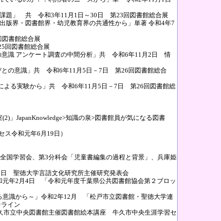
題」 共 令和3年11月1日～30日 第23回図書館総合展
出版界・図書館界・幼児教育界の共通性から」単著 令和4年7
4回図書館総合展
25回図書館総合展
の意識 アンケート調査の中間分析」共 令和6年11月2日 情
との意識」共 令和6年11月5日－7日 第26回図書館総合
による実験から」共 令和6年11月5日－7日 第26回図書館総
JapanKnowledge>知識の泉>図書館員が気になる図書
セス令和元年6月19日）
会、全国学習会、第3分科会「児童書編集の過程と背景」、兵庫姫
月3日 聖徳大学言語文化研究所主催研究発表会
和元年2月4日 「令和元年度千葉県公共図書館協会第２ブロッ
る意識から～」令和2年12月 「松戸市立図書館・聖徳大学連
ンライン
 牛久市立中央図書館主催図書館絵本講座 牛久市中央生涯学習セ