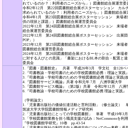
れているのか？：利用者のニーズから」）図書館総合展運営委
令和2年12月 第22回図書館総合展ポスターセッション カ
求められているのか？：利用者のニーズから」）図書館総合展
令和4年1月 第23回図書館総合展ポスターセッション 来場
供の現状と課題」）図書館総合展運営委員会
2022年12月 第24回図書館総合展ポスターセッション 来場
総合展運営委員会
2022年12月 第24回図書館総合展ポスターセッション 出
POP」）
2023年12月 第25回図書館総合展ポスターセッション 来
図書館総合展運営委員会
2024年12月 第26回図書館総合展ポスターセッション 来
に対する人びとの意識」「書架におけるBL本の割合・配置と違
委員会
1.『図書・図書館史』 共著 平成26年3月 学文社 全128ペ
2.『司書教諭・学校司書のための学校図書館必携：理論と実践』
3.『司書教諭・学校司書のための 学校図書館必携 理論と実践(改
4.『図書館サービス概論』共著 令和元年 7月 八洲学園大学
5.『図書館サービス概論』（第2版）共著 令和2年12月 八洲
6.『司書教諭・学校司書のための学校図書館必携 理論と実践』
（学術論文）
1.「児童書出版社の価値伝達活動と営利活動」（修士論文） 
筑波大学大学院図書館情報メディア研究科
2.「児童書出版社にとっての学校図書館」 単著 平成19年3月 
3.「学校図書館業務を担う職員支援の試み：NetCommons
『学校図書館学研究』10巻 pp.43-54
4.「児童書出版社の利益志向と価値志向についての一考察：長