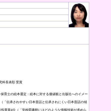
究科長表彰 受賞
ン保育士の絵本選定：絵本に対する価値観と出版社へのイメー
秀賞（「伝承されやすい日本昔話と伝承されにくい日本昔話の傾
場者投票賞4位（「学校図書館にはどのような情報技術が求めら