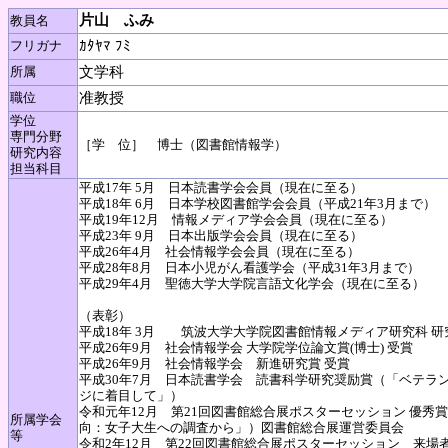
片山 ふみ
教員名
フリガナ
ｶﾀﾔﾏ ﾌﾐ
所属
文学科
職位
准教授
学位
専門分野
［学 位］ 博士（図書館情報学）
研究内容
担当科目
平成17年 5月 日本読書学会会員（現在に至る）
平成18年 6月 日本学校図書館学会会員（平成21年3月まで）
平成19年12月 情報メディア学会会員（現在に至る）
平成23年 9月 日本出版学会会員（現在に至る）
平成26年4月 社会情報学会会員（現在に至る）
平成28年8月 日本小児がん看護学会（平成31年3月まで）
平成29年4月 聖徳大学大学院言語文化学会（現在に至る）
（表彰）
平成18年 3月 筑波大学大学院図書館情報メディア研究科 研
平成26年9月 社会情報学会 大学院学位論文賞(博士) 受賞
平成26年9月 社会情報学会 新進研究賞 受賞
平成30年7月 日本読書学会 読書科学研究奨励賞（「ベテラ
ジに着目して」）
令和元年12月 第21回図書館総合展ポスターセッション 優
所属学会
向：女子大生への調査から」）図書館総合展運営委員会
等
令和2年12月 第22回図書館総合展ポスターセッション 来