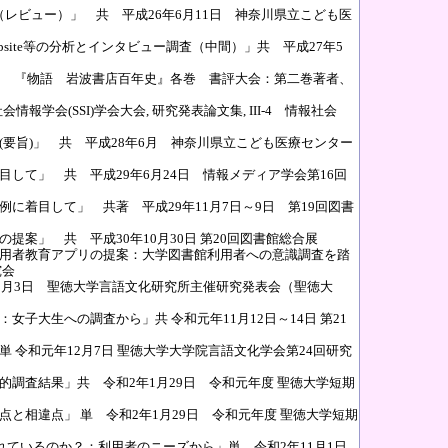
レビュー）」 共 平成26年6月11日 神奈川県立こども医
site等の分析とインタビュー調査（中間）」共 平成27年5
6日 『物語 岩波書店百年史』各巻 書評大会：第二巻著者、
報学会(SSI)学会大会, 研究発表論文集, III-4 情報社会
(要旨)」 共 平成28年6月 神奈川県立こども医療センター
目して」 共 平成29年6月24日 情報メディア学会第16回
に着目して」 共著 平成29年11月7日～9日 第19回図書
提案」 共 平成30年10月30日 第20回図書館総合展
利用者教育アプリの提案：大学図書館利用者への意識調査を踏
究会
12月3日 聖徳大学言語文化研究所主催研究発表会（聖徳大
女子大生への調査から」共 令和元年11月12日～14日 第21
 令和元年12月7日 聖徳大学大学院言語文化学会第24回研究
的調査結果」共 令和2年1月29日 令和元年度 聖徳大学短期
点と相違点」 単 令和2年1月29日 令和元年度 聖徳大学短期
られているのか？：利用者のニーズから」単 令和2年11月1日