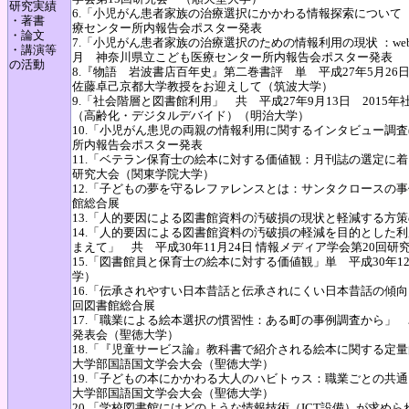
研究実績
6.「小児がん患者家族の治療選択にかかわる情報探索について（
・著書
療センター所内報告会ポスター発表
・論文
7.「小児がん患者家族の治療選択のための情報利用の現状 ：web
・講演等
月 神奈川県立こども医療センター所内報告会ポスター発表
の活動
8.『物語 岩波書店百年史』第二巻書評 単 平成27年5月2
佐藤卓己京都大学教授をお迎えして（筑波大学）
9.「社会階層と図書館利用」 共 平成27年9月13日 2015年社会情
（高齢化・デジタルデバイド）（明治大学）
10.「小児がん患児の両親の情報利用に関するインタビュー調査
所内報告会ポスター発表
11.「ベテラン保育士の絵本に対する価値観：月刊誌の選定に着
研究大会（関東学院大学）
12.「子どもの夢を守るレファレンスとは：サンタクロースの事例
館総合展
13.「人的要因による図書館資料の汚破損の現状と軽減する方策の
14.「人的要因による図書館資料の汚破損の軽減を目的とした
まえて」 共 平成30年11月24日 情報メディア学会第20回研
15.「図書館員と保育士の絵本に対する価値観」単 平成30年
学）
16.「伝承されやすい日本昔話と伝承されにくい日本昔話の傾向：
回図書館総合展
17.「職業による絵本選択の慣習性：ある町の事例調査から」 単
発表会（聖徳大学）
18.「『児童サービス論』教科書で紹介される絵本に関する定量
大学部国語国文学会大会（聖徳大学）
19.「子どもの本にかかわる大人のハビトゥス：職業ごとの共通
大学部国語国文学会大会（聖徳大学）
20.「学校図書館にはどのような情報技術（ICT設備）が求め