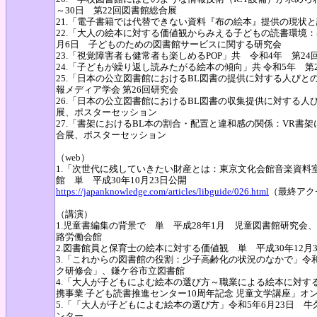
～30日 第22回図書館総合展
21.「電子書籍では代替できない資料『布の絵本』提供の現状と課
22.「大人の絵本に対する価値観からみえる子どもの読書環境：
月6日 子どものための図書館サービスに関する研究会
23.「視覚障害者も健常者も楽しめるPOP」共 令和4年 第2
24.「子どもが繰り返し読みたがる絵本の傾向」共 令和5年 第
25.「日本の公立図書館におけるBL図書の提供に対する人びと
報メディア学会 第26回研究会
26.「日本の公立図書館におけるBL図書の収集提供に対する人び
展、ポスターセッション
27.「書架におけるBL本の割合・配置と違和感の関係：VR書架
合展、ポスターセッション
（web）
1.「次世代に残していきたい財産とは：東京文化会館音楽資料室(2)」
館 単 平成30年10月23日公開
https://japanknowledge.com/articles/libguide/026.html
（最終アク
（講演）
1.児童書編集の背景で 単 平成28年1月 児童図書館研究
路労働会館
2.図書館員と保育士の絵本に対する価値観 単 平成30年12
3.「これからの図書館の役割：少子高齢化の状況のなかで」令
ク研修会」、鎌ケ谷市立図書館
4.「大人が子どもによむ絵本の選び方～職業による絵本に対す
携事業 子ども読書推進センター10周年記念 児童文学講座」オ
5.「「大人が子どもによむ絵本の選び方」令和5年6月23日
ンター