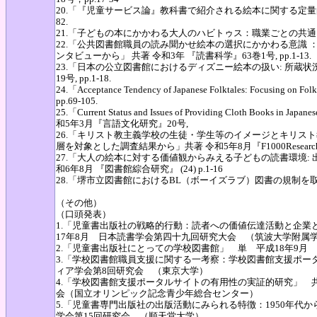
20.「『児童サービス論』教科書で紹介される絵本に関する定量的調査
82.
21.「子どもの本にかかわる大人のハビトゥス：職業ごとの共通点と相違
22.「公共図書館職員の読み聞かせ絵本の選択にかかわる意識
ンタビューから」 共著 令和3年 『読書科学』63巻1号, pp.1-13.
23.「日本の公立図書館におけるディズニー絵本の扱い: 所蔵
19号, pp.1-18.
24.「Acceptance Tendency of Japanese Folktales: Focusin
pp.69-105.
25.「Current Status and Issues of Providing Cloth Books in Japan
和5年3月『言語文化研究』20号,
26.「キリスト教主義学校の生徒・学生等のイメージとキリス
層を対象とした調査結果から」共著 令和5年8月『F1000Research』 https://
27.「大人の絵本に対する価値観からみえる子どもの読書環境
和6年8月 『図書館綜合研究』 (24) p.1-16
28.「堺市立図書館におけるBL（ボーイズラブ）図書の規制を取り巻く
（その他）
（口頭発表）
1.「児童書出版社の戦略的行動：読者への価値伝達活動と企業
17年8月 日本読書学会第四十九回研究大会 （筑波大学附属
2.「児童書出版社にとっての学校図書館」 単 平成18年9
3.「学校図書館職員支援に関する一考察：学校図書館支援ポー
ィア学会第8回研究会 （東京大学）
4.「学校図書館支援ポータルサイトの有用性の実証的研究」 共
会（国立オリンピック記念青少年総合センター）
5.「児童書専門出版社の出版活動にみられる特徴：1950年代か
学会第15回研究会 （順天堂大学）