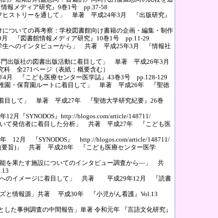
情報メディア研究』9巻1号 pp.37-58
フヒストリーを通して」 単著 平成24年3月 『出版研究』
けについての再考察：学校図書館向け書籍の企画・編集・制作
『図書館情報メディア研究』10巻1号 pp.11-29
学生へのインタビューから」 共著 平成25年3月 『情報社
書専門出版社の図書出版活動に着目して」 単著 平成26年3月
科 全271ページ（表紙：概要含む）
 『こども医療センター医学誌』43巻3号 pp.128-129
 幼稚園・保育園ルートに着目して」 単著 平成26年 『聖徳
に着目して」 単著 平成27年 『聖徳大学研究紀要』26巻
OS』http://blogos.com/article/148711/
ついて発信者に着目した分析」 共著 平成27年 『こども医
ODOS』 http://blogos.com/article/148711/
(要旨)」 共著 平成28年 『こども医療センター医学
機能を果たす施設についてのインタビュー調査から―」 共
13
社へのイメージに着目して」 共著 平成29年12月 『読書
ズと情報源」共著 平成30年 『小児がん看護』Vol.13
象とした事例調査の中間報告」単著 令和元年 『言語文化研究』