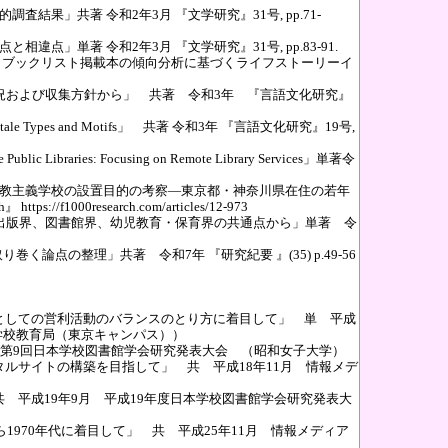
結果」共著 令和2年3月 『文学研究』31号, pp.71-
点」単著 令和2年3月 『文学研究』31号, pp.83-91.
 ：ブックリスト掲載本の傾向分析に基づくライフストーリーイ
状況および収集方針から」 共著 令和3年 『言語文化研究』
g on Folktale Types and Motifs」 共著 令和3年 『言語文化研究』19号,
ese Public Libraries: Focusing on Remote Library Services」単著令
ト教主義学校の設置目的の考察―東京都・神奈川県在住の若年
f1000research.com/articles/12-973
: 出版界、図書館界、幼児教育・保育界の共通点から」単著 令
論点の整理」共著 令和7年 『研究紀要 』(35) p.49-56
としての営利活動のバランスのとり方に着目して」 単 平成
学校教育局（東京キャンパス））
月 第9回日本学校図書館学会研究発表大会 （昭和女子大学）
タルサイトの構築を目指して」 共 平成18年11月 情報メデ
 平成19年9月 平成19年度日本学校図書館学会研究発表大
ら1970年代に着目して」 共 平成25年11月 情報メディア