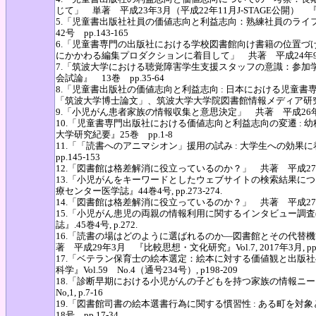
じて」 単著 平成23年3月（平成22年11月J-STAGE公開） 『
5.「児童書出版社社員の価値志向と利益志向：熟練社員のライ
42号 pp.143-165
6.「児童書専門の出版社における学校図書館向け書籍の位置づ
にかかわる編集プロダクションに着目して」 共著 平成24年9月 
7.「筑波大学における聴覚障害学生支援スタッフの意識：参加
会試論』 13巻 pp.35-64
8.「児童書出版社の価値志向と利益志向 : 日本における児童
「筑波大学博士論文」、筑波大学大学院図書館情報メディア研究
9.「小児がん患者家族の情報収集と意思決定」 共著 平成26年4月
10.「児童書専門出版社における価値志向と利益志向の変遷 :
大学研究紀要』25巻 pp.1-8
11.「「読書へのアニマシオン」援用の試み : 大学生への効果
pp.145-153
12.「図書館は格差解消に役立っているのか？」 共著 平成27年12月『SYNOD
13.「小児がんをキーワードとしたウェブサイトの検索結果に
療センター医学誌』44巻4号, pp.273-274.
14.「図書館は格差解消に役立っているのか？」 共著 平成27年 12月 『SYN
15.「小児がん患児の両親の情報利用に関するインタビュー調査
誌』.45巻4号, p.272.
16.「読書の場はどのように選ばれるのか―図書館とその代替
著 平成29年3月 『比較思想・文化研究』Vol.7, 2017年3月, pp.
17.「ベテラン保育士の絵本選定：絵本に対する価値観と出版
科学』Vol.59 No.4（通号234号）, p198-209
18.「診断早期における小児がんの子どもを持つ家族の情報ニー
No,1, p.7-16
19.「図書館司書の絵本選書行為に関する慣習性 : ある町を対
18号，pp.17-34