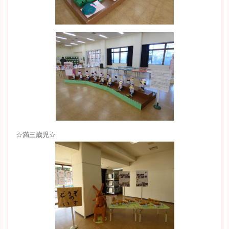
☆満三歳児☆