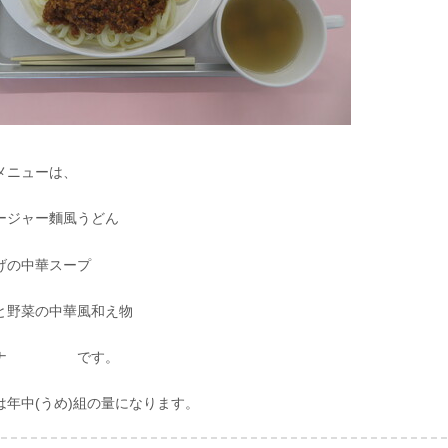
メニューは、
ージャー麵風うどん
げの中華スープ
と野菜の中華風和え物
ナナ です。
は年中(うめ)組の量になります。