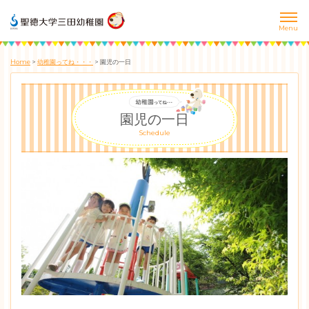
Home
>
幼稚園ってね・・・
>
園児の一日
園児の一日
Schedule