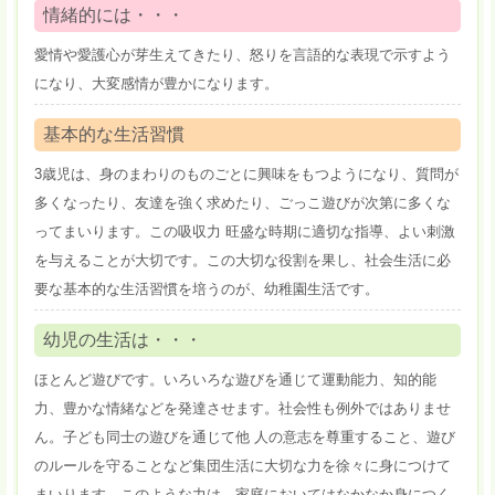
情緒的には・・・
愛情や愛護心が芽生えてきたり、怒りを言語的な表現で示すよう
になり、大変感情が豊かになります。
基本的な生活習慣
3歳児は、身のまわりのものごとに興味をもつようになり、質問が
多くなったり、友達を強く求めたり、ごっこ遊びが次第に多くな
ってまいります。この吸収力 旺盛な時期に適切な指導、よい刺激
を与えることが大切です。この大切な役割を果し、社会生活に必
要な基本的な生活習慣を培うのが、幼稚園生活です。
幼児の生活は・・・
ほとんど遊びです。いろいろな遊びを通じて運動能力、知的能
力、豊かな情緒などを発達させます。社会性も例外ではありませ
ん。子ども同士の遊びを通じて他 人の意志を尊重すること、遊び
のルールを守ることなど集団生活に大切な力を徐々に身につけて
まいります。このような力は、家庭においてはなかなか身につく