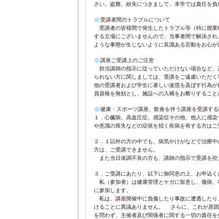
さい。盗難、紛失につきまして、本学では責任を負
受講者間のトラブルについて
受講者の皆様間で発生したトラブル等（特に授業
する立場にございませんので、当事者間で解決され
ような事態が生じないように良識ある言動をお心が
講座ご受講上のご注意
担当講師の指示に従っていただけない場合など、
られない方に関しましては、受講をご遠慮いただく
他の受講者および学生に著しい迷惑を及ぼす行為が
員資格を無効とし、施設への入構をお断りすること
健康・スポーツ講座、飲食を伴う講座を受講する
１．心臓病、高血圧症、感染症その他、他人に感染
や意識の喪失などの症状を招く疾病を有する方はご
２．１以外の方の中でも、病気やけがなどで治療中
方は、ご受講できません。
また当日体調不良の方も、講師の指示で受講を控
３．ご受講にあたり、以下に御同意の上、お申込
私（参加者）は健康管理とケガに留意し、傷病、
に参加します。
私は、講座開催中に負傷したり事故に遭遇したり
けることに異議ありません。 さらに、これが原因
を問わず、主催者及び関係者に関する一切の責任を