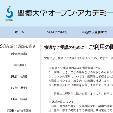
ご利用の
快適なご受講のために
[全講座表示]
皆様により快適にご受講していただくため、必ずご一
[聖徳講座]
ＳＯＡ公開講座の基本的運営指針について
１．発熱、せき、のどの痛みなどの症状がみられる
[教育・心理]
２．マスクの着用については、受講者の皆様各自の
う講座については、教室内での着用を推奨します。
３．校舎出入口に消毒液を設置しますので、手洗い
[文学・歴史]
皆様のご理解とご協力を賜りますよう、何卒よ
[生活・社会]
休講連絡について
台風・大雪等の荒天、交通機関マヒ、講師の病気
は、原則、以下の時間までに事務局よりお電話にて
[芸術・文化(音楽)]