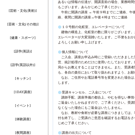
あるいは情報の伝達が、開講直前の場合、業務時間
もございます。あらかじめご了承ください。
[芸術・文化(美術)]
午前に開講の講座 → 午前９時までにご連絡、午後
絡、夜間に開講の講座→午後４時までにご連絡
[芸術・文化(その他)]
１０号館の化粧室、エレベーターについて
建物の構造上、化粧室の数に限りがございます。
エレベーターが大変混雑いたします。ご不便をおか
[健康・スポーツ]
よろしくお願い申し上げます。
[語学(英語)]
個人情報について
ご入会、講座お申込み時にご登録いただきました
営、統計処理のためだけに使用いたしております。
[語学(英語以外)]
局からお教えすることはできません。また、受講者
も、各自の責任において取り扱われますよう、お願
なお、ご住所やお電話番号等を変更された場合は
[キッチン]
します。
[1DAY講座]
受講キャンセル、ご入金について
講師手配、講座準備の都合上、やむを得ない事情
ご返金いたしかねますので、ご了承ください。受講
[イベント]
なくなった場合にもご返金はいたしません。
なお、教材や食材が必要な講座につきましては、
付を終了し、ご受講のご意思を確認するお電話をさ
[体験講座]
じめご了承ください。
[夜間講座]
講座の出欠について