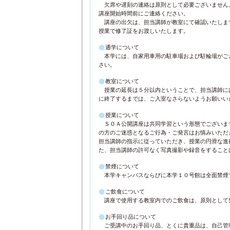
欠席や遅刻の連絡は原則として必要ございません
講座開始時間前にご連絡ください。
講座の出欠は、担当講師が教室にて確認いたしま
授業で修了証をお渡しいたします。
通学について
本学には、自家用車用の駐車場および駐輪場がご
さい。
教室について
授業の延長は５分以内ということで、担当講師に
に終了するまでは、ご入室なさらないようお願いい
授業について
ＳＯＡ公開講座は共同学習という形態でございま
の方のご迷惑となるご行為・ご発言はお慎みいただ
担当講師の指示に従っていただき、授業の円滑な進
た、担当講師の許可なく写真撮影や録音をすること
禁煙について
本学キャンパスならびに本学１０号館は全面禁煙
ご飲食について
講座で使用する教室内でのご飲食は、原則として
お手回り品について
ご受講中のお手回り品、とくに貴重品は、自己管