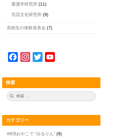
看護学研究所
(11)
言語文化研究所
(9)
高校生の体験発表会
(7)
F
In
T
Y
a
st
wi
o
c
a
tt
u
検索
e
gr
er
T
b
a
u
検
検
索:
索
o
m
b
o
e
カテゴリー
k
C
h
WEBおやこで “ゆるりん”
(9)