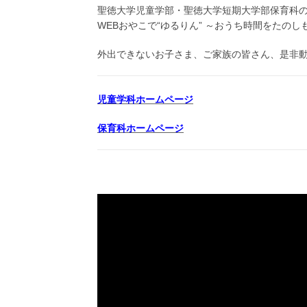
ト:
聖徳大学児童学部・聖徳大学短期大学部保育科
WEBおやこで“ゆるりん” ～おうち時間をたのし
外出できないお子さま、ご家族の皆さん、是非
児童学科ホームページ
保育科ホームページ