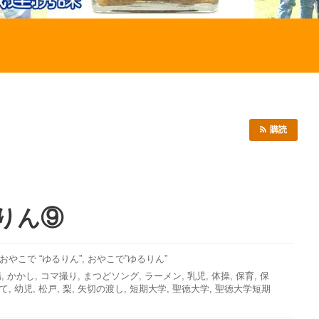
購読
るりん⑨
Bおやこで “ゆるりん”
,
おやこで”ゆるりん”
場
,
かかし
,
コマ撮り
,
まつどソング
,
ラーメン
,
乳児
,
体操
,
保育
,
保
て
,
幼児
,
松戸
,
梨
,
矢切の渡し
,
短期大学
,
聖徳大学
,
聖徳大学短期