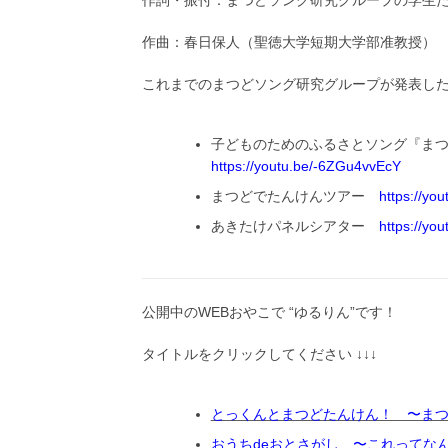
作詞・振付：まつどソング研究グループの学生
作曲：春日保人（聖徳大学短期大学部准教授）
これまでのまつどソング研究グループが発表した動
子どものためのふるさとソング『ま
https://youtu.be/-6ZGu4vvEcY
まつどでたんけんツアー
https://yo
あきたけパネルシアター
https://yo
公開中のWEBおやこで “ゆるりん”です！
タイトルをクリックしてください ↓↓↓
とっくんとまつどたんけん！ 〜ま
おうちdeおとさがし 〜これってな