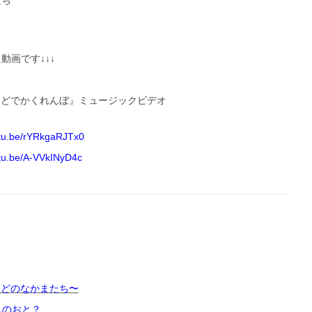
たち
画です↓↓↓
つどでかくれんぼ』ミュージックビデオ
utu.be/rYRkgaRJTx0
utu.be/A-VVkINyD4c
つどのなかまたち〜
んのおと？