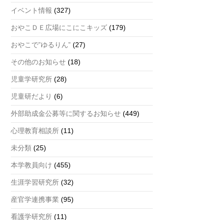
a
イベント情報
(327)
n
おやこＤＥ広場にこにこキッズ
(179)
n
おやこで”ゆるりん”
(27)
el
その他のお知らせ
(18)
児童学研究所
(28)
児童研だより
(6)
外部助成金公募等に関するお知らせ
(449)
心理教育相談所
(11)
未分類
(25)
本学教員向け
(455)
生涯学習研究所
(32)
産官学連携事業
(95)
看護学研究所
(11)