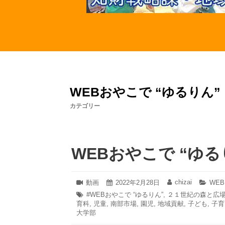
WEBおやこで “ゆるりん”
カテゴリー
WEBおやこで “ゆ
2022
chizai
フ
動画
投
2022年2月28日
投
カ
WE
年
ォ
稿
稿
テ
タ
#WEBおやこで “ゆるりん”
,
２１世紀の森と広
2
ー
日:
者:
ゴ
育科
グ:
,
児童
,
南部市場
,
園児
,
地域貢献
,
子ども
,
子育
月
マ
リ
大学部
28
ッ
ー:
日