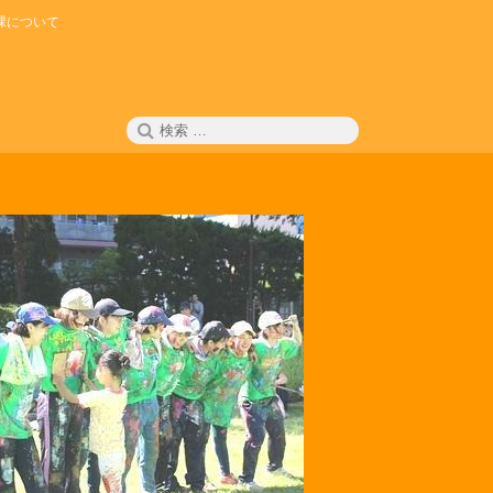
課について
検
検
索
索: