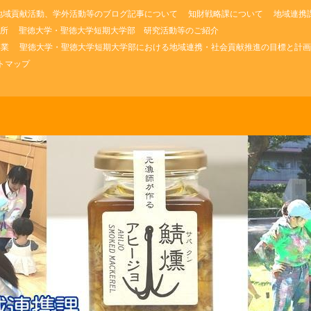
地域貢献活動、学外活動等のブログ記事について
知財戦略課について
地域連携
所
聖徳大学・聖徳大学短期大学部 研究活動等のご紹介
事業
聖徳大学・聖徳大学短期大学部における地域連携・社会貢献推進の目標と計画
トマップ