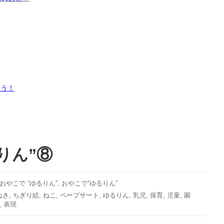
よう！
りん”⑧
Bおやこで “ゆるりん”
,
おやこで”ゆるりん”
ぬき
,
ちぎり絵
,
ねこ
,
ペープサート
,
ゆるりん
,
乳児
,
保育
,
児童
,
園
,
表現