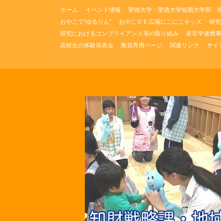
コ
ホーム
イベント情報
聖徳大学・聖徳大学短期大学部 
ン
おやこで“ゆるりん”
おやこＤＥ広場にこにこキッズ
研究
テ
研究におけるコンプライアンス等の取り組み
産官学連携
ン
ツ
高校生の体験発表会
教員専用ページ
関連リンク
サイ
へ
ス
キ
ッ
プ