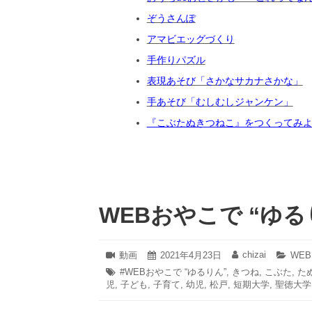
ぞうさんぽ
アマビエッグづくり
手作りパズル
表現あそび「さかなサカナさかな」
手あそび「むしむしジャンケン」
『こぶたぬきつねこ』をつくってみ
WEBおやこで “ゆる
2021
chizai
フ
動画
投
2021年4月23日
投
カ
WE
年
ォ
稿
稿
テ
タ
#WEBおやこで “ゆるりん”
,
きつね
,
こぶた
,
た
4
ー
日:
者:
ゴ
児
,
グ:
子ども
,
子育て
,
幼児
,
松戸
,
短期大学
,
聖徳大学
月
マ
リ
23
ッ
ー:
日