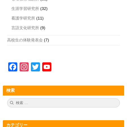
生涯学習研究所
(32)
看護学研究所
(11)
言語文化研究所
(9)
高校生の体験発表会
(7)
F
In
T
Y
a
st
wi
o
c
a
tt
u
検索
e
gr
er
T
b
a
u
検
検
索:
索
o
m
b
o
e
カテゴリー