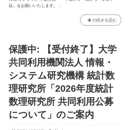
込」をお願いいたします。 …
2/28(土)
の続きを読む
聖
徳
大
学
保護中: 【受付終了】大学
心
理
共同利用機関法人 情報・
教
育
システム研究機構 統計数
相
談
理研究所「2026年度統計
所
主
数理研究所 共同利用公募
催
講
について」のご案内
演
会
「子