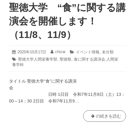
聖徳大学 “食”に関する講
演会を開催します！
（11/8、11/9）
2025
chizai
投
2025年10月17日
投
カ
イベント情報
,
未分類
年
稿
稿
テ
タ
聖徳大学人間栄養学部
,
聖徳祭
,
食に関する講演会.人間栄
11
日:
者:
ゴ
養学科
グ:
月
リ
4
ー:
日
タイトル 聖徳大学“食”に関する講演
会
日時 1日目 令和7年11月8日（土）13：
00～14：30 2日目 令和7年11月9…
聖
の続きを読む
徳
大