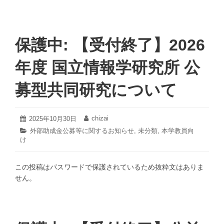
保護中: 【受付終了】2026
年度 国立情報学研究所 公
募型共同研究について
2025
chizai
投
2025年10月30日
投
年
稿
稿
カ
外部助成金公募等に関するお知らせ
,
未分類
,
本学教員向
12
日:
者:
け
テ
月
ゴ
8
リ
日
この投稿はパスワードで保護されているため抜粋文はありま
ー:
せん。