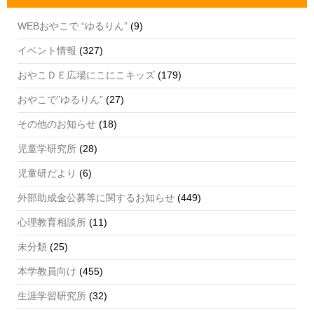
k
C
h
WEBおやこで “ゆるりん”
(9)
a
イベント情報
(327)
n
おやこＤＥ広場にこにこキッズ
(179)
n
おやこで”ゆるりん”
(27)
el
その他のお知らせ
(18)
児童学研究所
(28)
児童研だより
(6)
外部助成金公募等に関するお知らせ
(449)
心理教育相談所
(11)
未分類
(25)
本学教員向け
(455)
生涯学習研究所
(32)