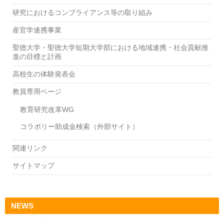
携
研究におけるコンプライアンス等の取り組み
に
よ
産官学連携事業
る
聖徳大学・聖徳大学短期大学部における地域連携・社会貢献推
教
進の目標と計画
育
格
高校生の体験発表会
差
教員専用ページ
解
消
教育研究改革WG
～」
開
コラボリー助成金検索（外部サイト）
催
の
関連リンク
ご
サイトマップ
案
内
（8/31）
NEWS