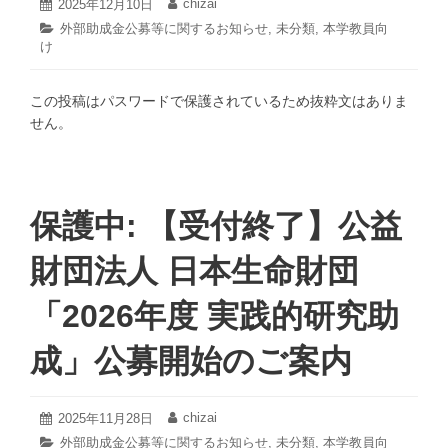
2026
chizai
投
2025年12月10日
投
ど
年
稿
稿
カ
外部助成金公募等に関するお知らせ
,
未分類
,
本学教員向
1
も
日:
者:
け
テ
月
の
ゴ
9
リ
育
日
この投稿はパスワードで保護されているため抜粋文はありま
ー:
ち
せん。
と
ス
キ
ン
シ
保護中: 【受付終了】公益
ッ
プ
財団法人 日本生命財団
～
愛
「2026年度 実践的研究助
着
と
成」公募開始のご案内
オ
キ
シ
2026
chizai
投
2025年11月28日
投
年
ト
稿
稿
カ
外部助成金公募等に関するお知らせ
,
未分類
,
本学教員向