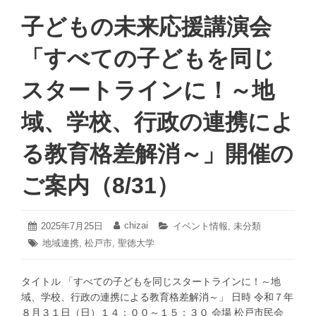
学 “食”に
関
子どもの未来応援講演会
す
る
「すべての子どもを同じ
講
演
スタートラインに！～地
会
を
域、学校、行政の連携によ
開
催
る教育格差解消～」開催の
し
ま
ご案内（8/31）
す！
（11/8、
11/9）
2025
chizai
投
2025年7月25日
投
カ
イベント情報
,
未分類
年
稿
稿
テ
タ
地域連携
,
松戸市
,
聖徳大学
7
日:
者:
ゴ
グ:
月
リ
25
ー:
タイトル 「すべての子どもを同じスタートラインに！～地
日
域、学校、行政の連携による教育格差解消～」 日時 令和７年
８月３１日（日）１４：００～１５：３０ 会場 松戸市民会