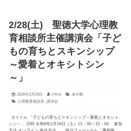
2/28(土) 聖徳大学心理教
育相談所主催講演会「子ど
もの育ちとスキンシップ
～愛着とオキシトシン
～」
2026
chizai
投
2026年2月20日
投
カ
未分類
年
稿
稿
テ
タ
心理教育相談所
,
講演会
2
日:
者:
ゴ
グ:
月
リ
21
ー:
タイトル 「子どもの育ちとスキンシップ～愛着とオキシト
日
シン～」 日時 令和8年2月28日（土）13：00～15：00 参加
方法 オンライン 申込方法 申込フォームから「事前申