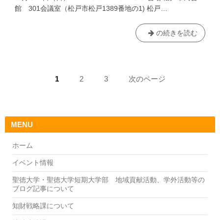
館 301会議室（松戸市松戸1389番地の1) 松戸…
子
の続きを読む
ど
も
の
ペ
未
ペ
1
ペ
2
ペ
3
次のページ
来
ー
ー
ー
ー
応
ジ:
ジ:
ジ:
ジ
援
送
講
MENU
演
り
会
ホーム
「す
イベント情報
べ
て
聖徳大学・聖徳大学短期大学部 地域貢献活動、学外活動等の
の
ブログ記事について
子
知財戦略課について
ど
も