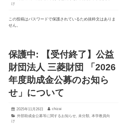
2
日:
者:
シ
け
テ
月
ゴ
ン
24
リ
日
～」
この投稿はパスワードで保護されているため抜粋文はありま
ー:
せん。
保護中: 【受付終了】公益
財団法人 三菱財団 「2026
年度助成金公募のお知ら
せ」について
2026
chizai
投
2025年11月26日
投
年
稿
稿
カ
外部助成金公募等に関するお知らせ
,
未分類
,
本学教員向
2
日:
者:
け
テ
月
ゴ