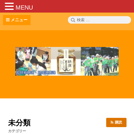
MENU
コ
検
メニュー
ン
索:
テ
ン
ツ
へ
ス
キ
ッ
プ
未分類
購読
カテゴリー