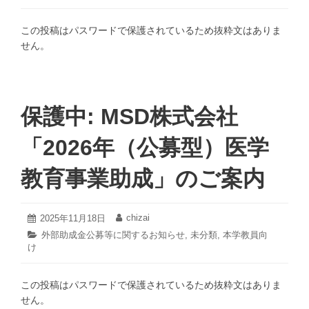
ゴ
15
リ
日
この投稿はパスワードで保護されているため抜粋文はありま
ー:
せん。
保護中: MSD株式会社
「2026年（公募型）医学
教育事業助成」のご案内
2026
chizai
投
2025年11月18日
投
年
稿
稿
カ
外部助成金公募等に関するお知らせ
,
未分類
,
本学教員向
2
日:
者:
け
テ
月
ゴ
12
リ
日
この投稿はパスワードで保護されているため抜粋文はありま
ー:
せん。