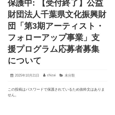
保護中: 【受付終了】公益
財団法人千葉県文化振興財
団「第3期アーティスト・
フォローアップ事業」支
援プログラム応募者募集
について
2026
chizai
投
2025年10月21日
投
カ
未分類
年
稿
稿
テ
1
日:
者:
ゴ
月
この投稿はパスワードで保護されているため抜粋文はありま
リ
6
ー:
せん。
日