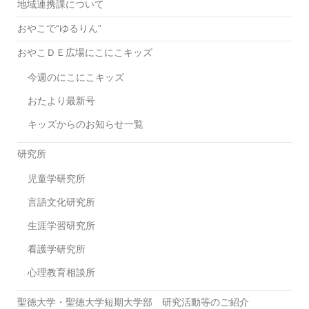
地域連携課について
を
同
おやこで“ゆるりん”
じ
おやこＤＥ広場にこにこキッズ
ス
タ
今週のにこにこキッズ
ー
おたより最新号
ト
ラ
キッズからのお知らせ一覧
イ
ン
研究所
に！
～
児童学研究所
地
言語文化研究所
域、
学
生涯学習研究所
校、
看護学研究所
行
政
心理教育相談所
の
連
聖徳大学・聖徳大学短期大学部 研究活動等のご紹介