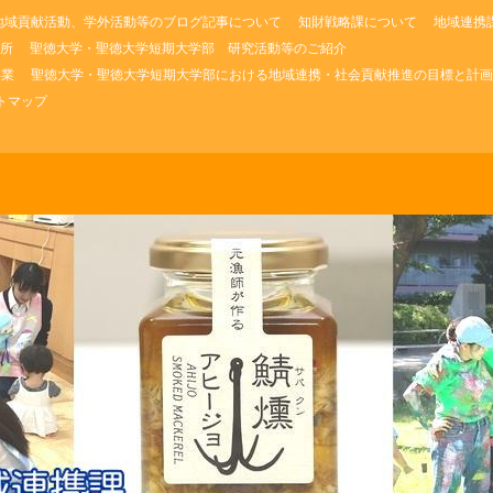
地域貢献活動、学外活動等のブログ記事について
知財戦略課について
地域連携
所
聖徳大学・聖徳大学短期大学部 研究活動等のご紹介
事業
聖徳大学・聖徳大学短期大学部における地域連携・社会貢献推進の目標と計画
トマップ