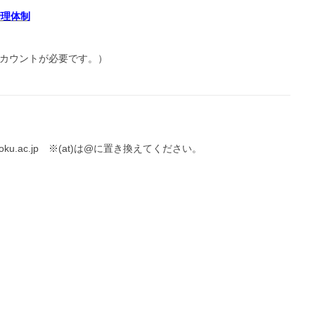
管理体制
65アカウントが必要です。）
seitoku.ac.jp ※(at)は@に置き換えてください。