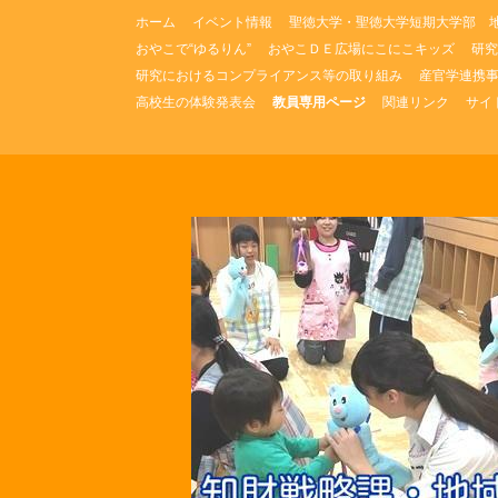
コ
ホーム
イベント情報
聖徳大学・聖徳大学短期大学部 
ン
おやこで“ゆるりん”
おやこＤＥ広場にこにこキッズ
研究
テ
研究におけるコンプライアンス等の取り組み
産官学連携
ン
ツ
高校生の体験発表会
教員専用ページ
関連リンク
サイ
へ
ス
キ
ッ
プ