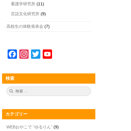
看護学研究所
(11)
言語文化研究所
(9)
高校生の体験発表会
(7)
F
In
T
Y
a
st
wi
o
c
a
tt
u
検索
e
gr
er
T
b
a
u
検
検
索:
索
o
m
b
o
e
カテゴリー
k
C
h
WEBおやこで “ゆるりん”
(9)