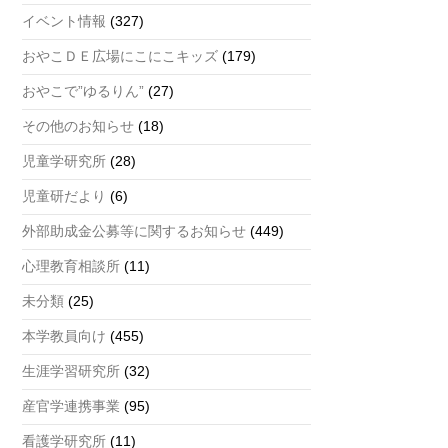
a
イベント情報
(327)
n
おやこＤＥ広場にこにこキッズ
(179)
n
おやこで”ゆるりん”
(27)
el
その他のお知らせ
(18)
児童学研究所
(28)
児童研だより
(6)
外部助成金公募等に関するお知らせ
(449)
心理教育相談所
(11)
未分類
(25)
本学教員向け
(455)
生涯学習研究所
(32)
産官学連携事業
(95)
看護学研究所
(11)