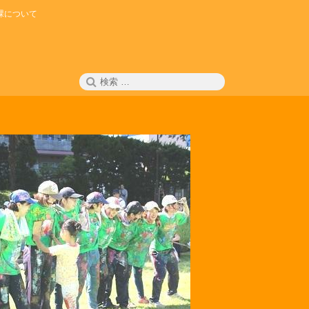
課について
検
検
索
索: