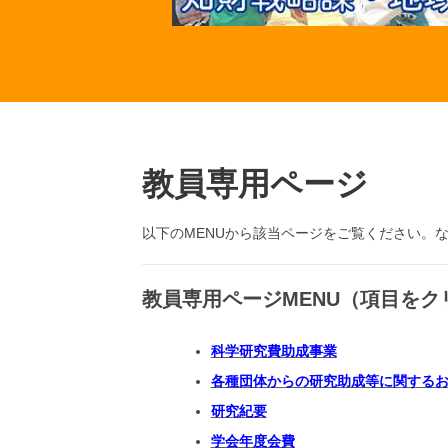
教員専用ページ
以下のMENUから該当ページをご覧ください。
投
2020
稿
年10
日:
月7
教員専用ページMENU（項目を
2025
日
年
投
10
chizai
稿
月
科学研究費助成事業
者:
17
各種団体からの研究助成等に関する
日
研究紀要
学会年度会費