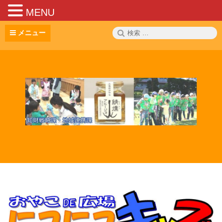
MENU
コ
検
メニュー
ン
索:
テ
ン
ツ
へ
ス
キ
ッ
プ