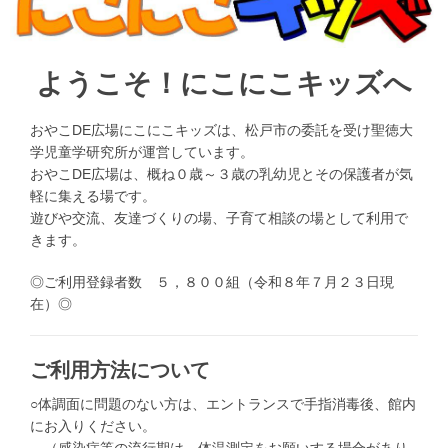
ようこそ！にこにこキッズへ
投
2019
稿
年10
日:
おやこDE広場にこにこキッズは、松戸市の委託を受け聖徳大
月11
2026
日
学児童学研究所が運営しています。
年
おやこDE広場は、概ね０歳～３歳の乳幼児とその保護者が気
投
7
chizai
稿
軽に集える場です。
月
者:
24
遊びや交流、友達づくりの場、子育て相談の場として利用で
日
きます。
◎ご利用登録者数 ５，８００組（令和８年７月２３日現
在）◎
ご利用方法について
○体調面に問題のない方は、エントランスで手指消毒後、館内
にお入りください。