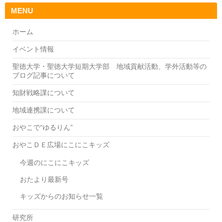
（事
MENU
前
予
ホーム
約
イベント情報
制）
聖徳大学・聖徳大学短期大学部 地域貢献活動、学外活動等の
ブログ記事について
知財戦略課について
地域連携課について
おやこで“ゆるりん”
おやこＤＥ広場にこにこキッズ
今週のにこにこキッズ
おたより最新号
キッズからのお知らせ一覧
研究所