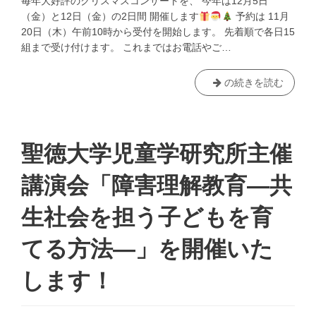
毎年大好評のクリスマスコンサートを、 今年は12月5日
－」
（金）と12日（金）の2日間 開催します
予約は 11月
を
20日（木）午前10時から受付を開始します。 先着順で各日15
開
組まで受け付けます。 これまではお電話やご…
催
い
た
【に
の続きを読む
し
こ
ま
に
す！
こ
キ
聖徳大学児童学研究所主催
ッ
ズ】
講演会「障害理解教育―共
ク
リ
生社会を担う子どもを育
ス
マ
てる方法―」を開催いた
ス
コ
します！
ン
サ
ー