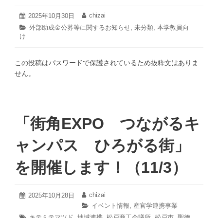
2025
chizai
投
2025年10月30日
投
年
稿
稿
カ
外部助成金公募等に関するお知らせ
,
未分類
,
本学教員向
12
日:
者:
け
テ
月
ゴ
8
リ
日
この投稿はパスワードで保護されているため抜粋文はありま
ー:
せん。
「街角EXPO つながるキ
ャンパス ひろがる街」
を開催します！（11/3）
2025
chizai
投
2025年10月28日
投
年
稿
稿
カ
イベント情報
,
産官学連携事業
10
日:
者:
テ
タ
キテミテマツド
,
地域連携
,
松戸商工会議所
,
松戸市
,
聖徳