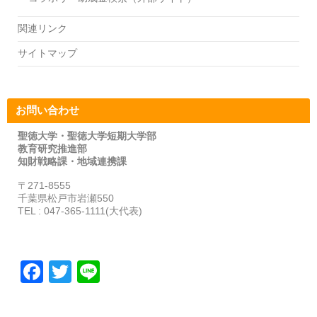
関連リンク
サイトマップ
お問い合わせ
聖徳大学・聖徳大学短期大学部
教育研究推進部
知財戦略課・地域連携課
〒271-8555
千葉県松戸市岩瀬550
TEL : 047-365-1111(大代表)
F
T
Li
a
wi
n
c
tt
e