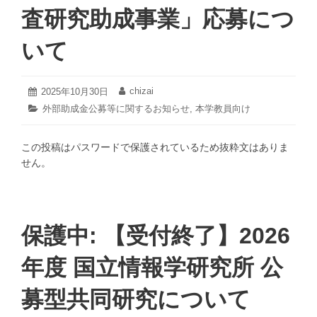
も
マ
査研究助成事業」応募につ
を
ス
育
コ
いて
て
ン
る
サ
方
ー
2026
chizai
投
2025年10月30日
投
法
ト
年
稿
稿
カ
外部助成金公募等に関するお知らせ
,
本学教員向け
1
―」
開
日:
者:
テ
月
を
催
ゴ
6
開
この投稿はパスワードで保護されているため抜粋文はありま
リ
の
日
ー:
催
せん。
お
い
知
た
ら
し
せ
ま
保護中: 【受付終了】2026
す！
年度 国立情報学研究所 公
募型共同研究について