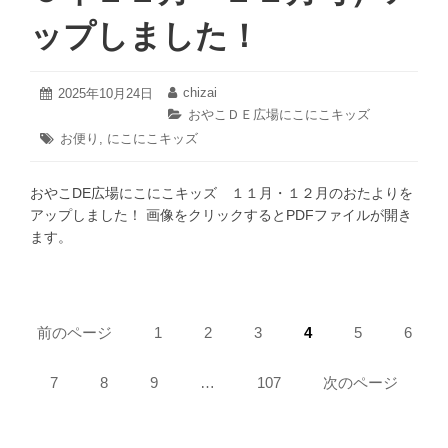
っ
ップしました！
て
ど
ん
2025
chizai
投
2025年10月24日
投
な
年
稿
稿
カ
おやこＤＥ広場にこにこキッズ
10
日:
者:
ふ
テ
タ
お便り
,
にこにこキッズ
月
ゴ
う
グ:
24
リ
に
日
ー:
おやこDE広場にこにこキッズ １１月・１２月のおたよりを
成
アップしました！ 画像をクリックするとPDFファイルが開き
長
ます。
す
る
の？」
開
ペ
催
前のページ
ペ
1
ペ
2
ペ
3
ペ
4
ペ
5
ペ
6
ー
の
ー
ー
ー
ー
ー
ー
ジ:
ジ:
ジ:
お
ジ:
ジ:
ジ:
ジ
ペ
7
ペ
8
ペ
9
…
ペ
107
次のページ
知
ー
ー
ー
ー
送
ら
ジ:
ジ:
ジ:
ジ:
せ
り