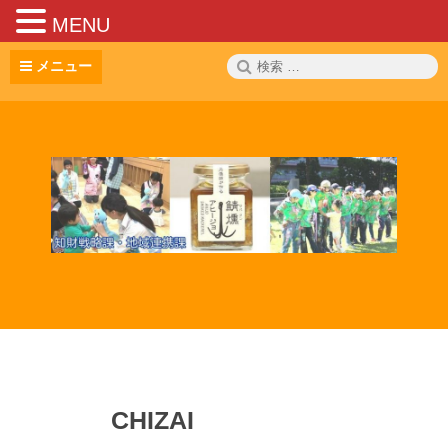
MENU
コ
検
メニュー
ン
索:
テ
ン
ツ
へ
ス
キ
ッ
プ
CHIZAI