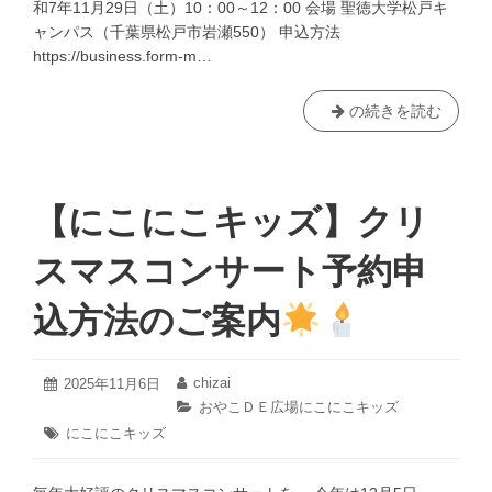
和7年11月29日（土）10：00～12：00 会場 聖徳大学松戸キ
ン
ャンパス（千葉県松戸市岩瀬550） 申込方法
ビ
https://business.form-m…
テ
ー
シ
11/29(土)
の続きを読む
ョ
「あ
ン〉」
そ
を
び
開
の
【にこにこキッズ】クリ
催
ひ
い
み
スマスコンサート予約申
た
つ
し
き
込方法のご案内
ま
ち
す！
－
大
2025
chizai
投
2025年11月6日
投
年
学
稿
稿
カ
おやこＤＥ広場にこにこキッズ
11
日:
者:
探
テ
タ
にこにこキッズ
月
ゴ
検
グ:
22
リ
日
編
ー: