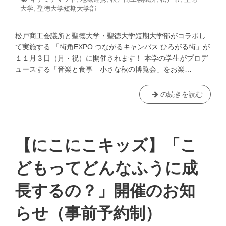
月
ゴ
大学
グ:
,
聖徳大学短期大学部
28
リ
日
ー:
松戸商工会議所と聖徳大学・聖徳大学短期大学部がコラボし
て実施する 「街角EXPO つながるキャンパス ひろがる街」が
１１月３日（月・祝）に開催されます！ 本学の学生がプロデ
ュースする「音楽と食事 小さな秋の博覧会」をお楽…
「街
の続きを読む
角
EXPO
つ
な
【にこにこキッズ】「こ
が
る
どもってどんなふうに成
キ
ャ
長するの？」開催のお知
ン
パ
らせ（事前予約制）
ス