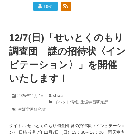
1061
CHIZAI
の
12/7(日)「せいとくのもり
投
稿
調査団 謎の招待状〈イン
ビテーション〉」を開催
いたします！
2025
chizai
投
2025年11月7日
投
年
稿
稿
カ
イベント情報
,
生涯学習研究所
11
日:
者:
テ
タ
生涯学習研究所
月
ゴ
グ:
25
リ
日
ー:
タイトル せいとくのもり調査団 謎の招待状〈インビテーショ
ン〉 日時 令和7年12月7日（日）13：30～15：00 雨天室内