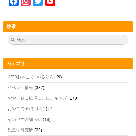
F
In
T
Y
a
st
wi
o
c
a
tt
u
検索
e
gr
er
T
b
a
u
検
検
索:
索
o
m
b
o
e
カテゴリー
k
C
h
WEBおやこで “ゆるりん”
(9)
a
イベント情報
(327)
n
おやこＤＥ広場にこにこキッズ
(179)
n
おやこで”ゆるりん”
(27)
el
その他のお知らせ
(18)
児童学研究所
(28)