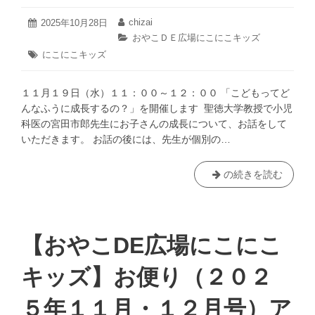
ひ
ろ
2025
chizai
投
2025年10月28日
投
が
年
稿
稿
カ
おやこＤＥ広場にこにこキッズ
10
日:
者:
る
テ
タ
にこにこキッズ
月
ゴ
街」
グ:
28
リ
を
日
ー:
１１月１９日（水）１１：００～１２：００ 「こどもってど
開
んなふうに成長するの？」を開催します 聖徳大学教授で小児
催
科医の宮田市郎先生にお子さんの成長について、お話をして
し
いただきます。 お話の後には、先生が個別の…
ま
す！
（11/3）
【に
の続きを読む
こ
に
こ
キ
【おやこDE広場にこにこ
ッ
ズ】
キッズ】お便り（２０２
「こ
ど
５年１１月・１２月号）ア
も