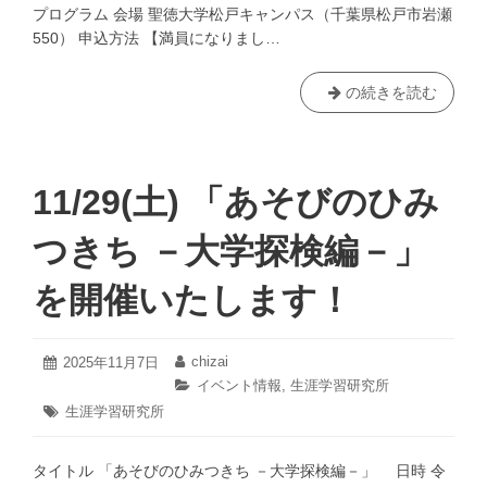
プログラム 会場 聖徳大学松戸キャンパス（千葉県松戸市岩瀬
550） 申込方法 【満員になりまし…
12/7(日)
の続きを読む
「せ
い
と
く
11/29(土) 「あそびのひみ
の
も
つきち －大学探検編－」
り
調
を開催いたします！
査
団
謎
2025
chizai
投
2025年11月7日
投
年
の
稿
稿
カ
イベント情報
,
生涯学習研究所
11
日:
者:
招
テ
タ
生涯学習研究所
月
ゴ
待
グ:
25
リ
日
状
ー:
タイトル 「あそびのひみつきち －大学探検編－」 日時 令
〈イ