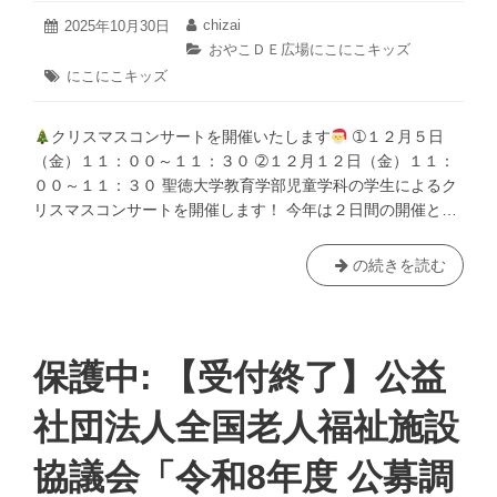
催
2025
chizai
投
2025年10月30日
投
年
講
稿
稿
カ
おやこＤＥ広場にこにこキッズ
11
日:
者:
演
テ
タ
にこにこキッズ
月
ゴ
会
グ:
22
リ
日
「障
ー:
クリスマスコンサートを開催いたします
➀１２月５日
害
（金）１１：００～１１：３０ ➁１２月１２日（金）１１：
理
００～１１：３０ 聖徳大学教育学部児童学科の学生によるク
解
リスマスコンサートを開催します！ 今年は２日間の開催と…
教
育
―
【に
の続きを読む
共
こ
生
に
社
こ
会
キ
保護中: 【受付終了】公益
を
ッ
担
ズ】
社団法人全国老人福祉施設
う
ク
子
リ
協議会「令和8年度 公募調
ど
ス