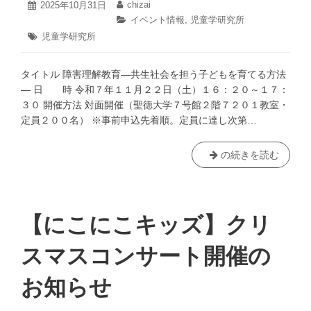
2025
chizai
投
2025年10月31日
投
ト
年
稿
稿
カ
イベント情報
,
児童学研究所
10
予
日:
者:
テ
タ
児童学研究所
月
ゴ
約
グ:
31
リ
申
日
ー:
タイトル 障害理解教育―共生社会を担う子どもを育てる方法
込
― 日 時 令和７年１１月２２日（土）１６：２０～１７：
方
３０ 開催方法 対面開催（聖徳大学７号館２階７２０１教室・
法
定員２００名） ※事前申込先着順。定員に達し次第…
の
ご
案
聖
の続きを読む
内
徳
大
学
児
【にこにこキッズ】クリ
童
学
スマスコンサート開催の
研
究
お知らせ
所
主