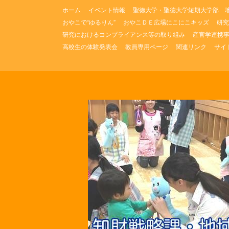
コ
ホーム
イベント情報
聖徳大学・聖徳大学短期大学部 
ン
おやこで“ゆるりん”
おやこＤＥ広場にこにこキッズ
研究
テ
研究におけるコンプライアンス等の取り組み
産官学連携
ン
ツ
高校生の体験発表会
教員専用ページ
関連リンク
サイ
へ
ス
キ
ッ
プ