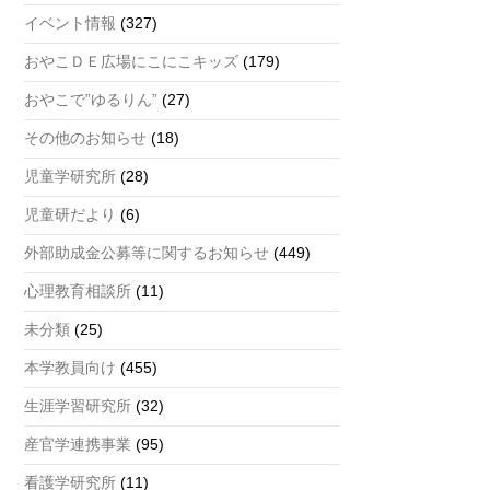
a
イベント情報
(327)
n
おやこＤＥ広場にこにこキッズ
(179)
n
おやこで”ゆるりん”
(27)
el
その他のお知らせ
(18)
児童学研究所
(28)
児童研だより
(6)
外部助成金公募等に関するお知らせ
(449)
心理教育相談所
(11)
未分類
(25)
本学教員向け
(455)
生涯学習研究所
(32)
産官学連携事業
(95)
看護学研究所
(11)