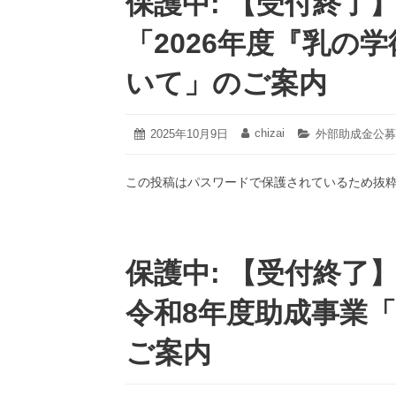
保護中: 【受付終了
「2026年度『乳の
いて」のご案内
2026
chizai
投
2025年10月9日
投
カ
外部助成金公募
年
稿
稿
テ
1
日:
者:
ゴ
月
この投稿はパスワードで保護されているため抜
リ
6
ー:
日
保護中: 【受付終了
令和8年度助成事業
ご案内