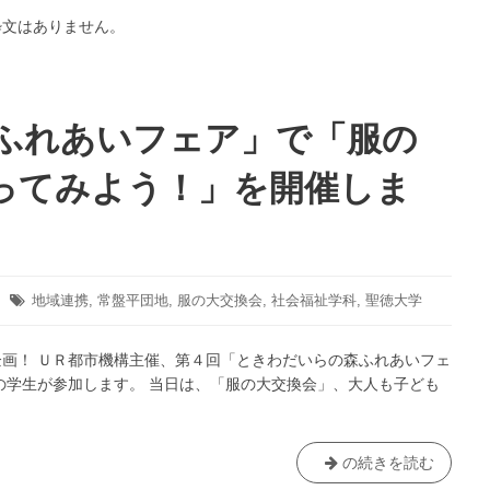
し
粋文はありません。
ま
す！
（11/8、
11/9）
ふれあいフェア」で「服の
ってみよう！」を開催しま
タ
地域連携
,
常盤平団地
,
服の大交換会
,
社会福祉学科
,
聖徳大学
グ:
画！ ＵＲ都市機構主催、第４回「ときわだいらの森ふれあいフェ
の学生が参加します。 当日は、「服の大交換会」、大人も子ども
「と
の続きを読む
き