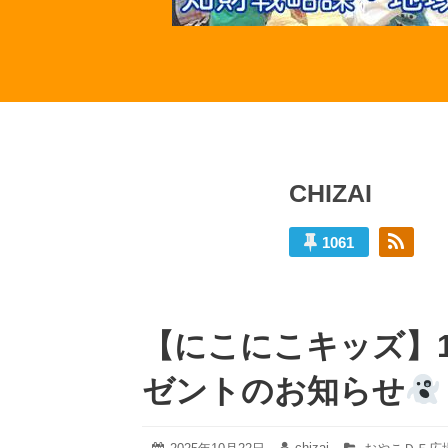
CHIZAI
1061
CHIZAI
の
【にこにこキッズ】1
投
稿
ゼントのお知らせ
2025
chizai