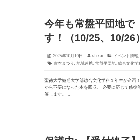
今年も常盤平団地で
す！（10/25、10/26
2025
chizai
投
2025年10月10日
投
カ
イベント情報
年
稿
稿
テ
タ
古本まつり
,
地域連携
,
常盤平団地
,
総合文化学
10
日:
者:
ゴ
グ:
月
リ
11
ー:
聖徳大学短期大学部総合文化学科１年生が企画！
日
から不要になった本を回収、 必要に応じて修復
催します。 …