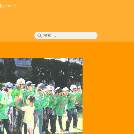
課について
検
検
索
索: