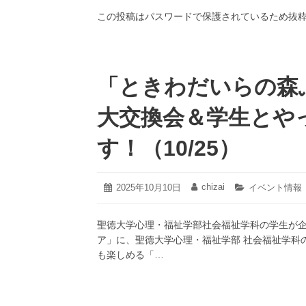
12
日:
者:
ゴ
月
この投稿はパスワードで保護されているため抜
リ
2
ー:
日
「ときわだいらの森
大交換会＆学生とや
す！（10/25）
2025
chizai
投
2025年10月10日
投
カ
イベント情報
年
稿
稿
テ
10
日:
者:
ゴ
月
聖徳大学心理・福祉学部社会福祉学科の学生が企
リ
11
ー:
ア」に、聖徳大学心理・福祉学部 社会福祉学科
日
も楽しめる「…