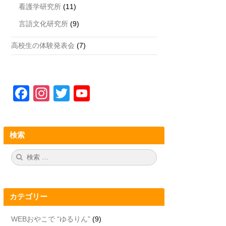
看護学研究所
(11)
言語文化研究所
(9)
高校生の体験発表会
(7)
F
In
T
Y
a
st
wi
o
c
a
tt
u
検索
e
gr
er
T
b
a
u
検
検
索:
索
o
m
b
o
e
カテゴリー
k
C
h
WEBおやこで “ゆるりん”
(9)