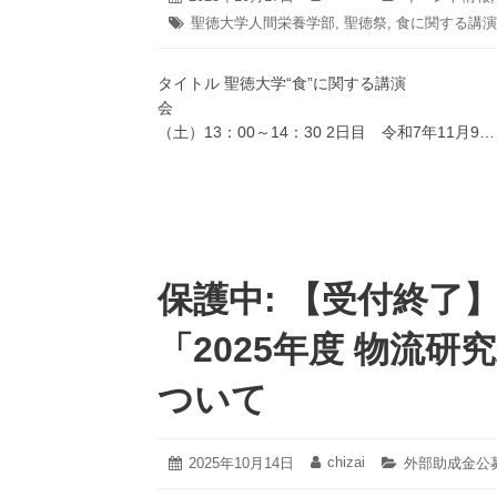
年
稿
稿
テ
タ
聖徳大学人間栄養学部
,
聖徳祭
,
食に関する講演
11
日:
者:
ゴ
グ:
月
リ
4
ー:
タイトル 聖徳大学“食”に関する講演
日
会 日時 1日
（土）13：00～14：30 2日目 令和7年11月9…
保護中: 【受付終了
「2025年度 物流
ついて
2025
chizai
投
2025年10月14日
投
カ
外部助成金公
年
稿
稿
テ