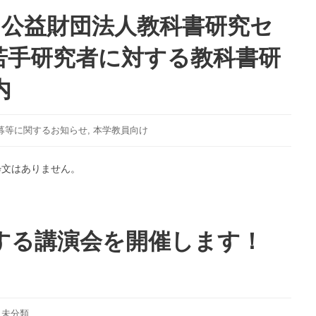
】公益財団法人教科書研究セ
 若手研究者に対する教科書研
内
募等に関するお知らせ
,
本学教員向け
粋文はありません。
関する講演会を開催します！
,
未分類