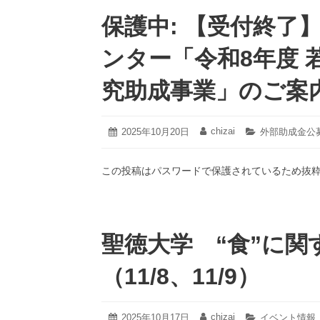
保護中: 【受付終了
ンター「令和8年度
究助成事業」のご案
2025
chizai
投
2025年10月20日
投
カ
外部助成金公
年
稿
稿
テ
12
日:
者:
ゴ
月
この投稿はパスワードで保護されているため抜
リ
17
ー:
日
聖徳大学 “食”に
（11/8、11/9）
2025
chizai
投
2025年10月17日
投
カ
イベント情報