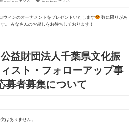
場にこにこキッズ
タ
にこにこキッズ
グ:
ハロウィンのオーナメントをプレゼントいたします
数に限りがあ
ます。 みなさんのお越しをお待ちしております！
】公益財団法人千葉県文化振
ティスト・フォローアップ事
応募者募集について
粋文はありません。