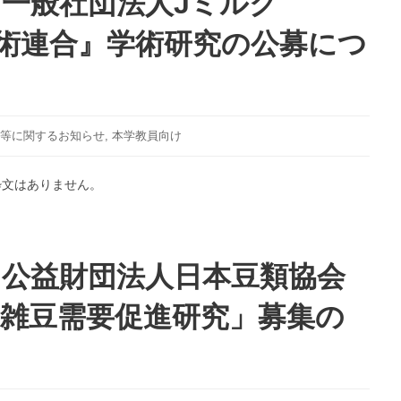
】一般社団法人Jミルク
＆
平
学
団
学術連合』学術研究の公募につ
生
地
と
で
や
「古
っ
本
て
ま
等に関するお知らせ
,
本学教員向け
み
つ
よ
り」
粋文はありません。
う！」
を
を
開
開
催
催
し
し
】公益財団法人日本豆類協会
ま
ま
す！
す！
（10/25、
「雑豆需要促進研究」募集の
（10/25）
10/26）