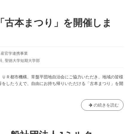
わ
だ
い
「古本まつり」を開催しま
ら
の
）
森
ふ
れ
,
産官学連携事業
あ
科
,
聖徳大学短期大学部
い
フ
 ＵＲ都市機構、常盤平団地自治会にご協力いただき、地域の皆様
ェ
等をしたうえで、自由にお持ち帰りいただける「古本まつり」を開
ア」
で
「服
の
今
の続きを読む
大
年
交
も
換
常
会
盤