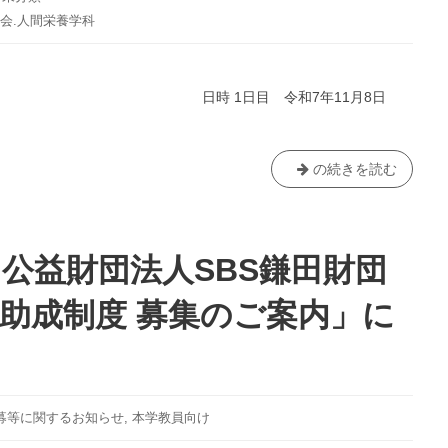
会.人間栄養学科
目 令和7年11月8日
聖
の続きを読む
徳
大
学 “食”に
関
】公益財団法人SBS鎌田財団
す
る
研究助成制度 募集のご案内」に
講
演
会
を
開
募等に関するお知らせ
,
本学教員向け
催