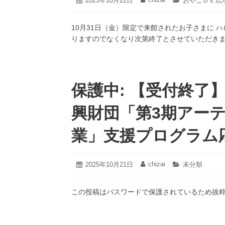
投
2025年10月22日
投
カ
おやこＤＥ広
年
稿
稿
テ
10
日:
者:
ゴ
月
10月31日（金）限定で来館されたお子さまに 
リ
22
ー:
りますのでなくなり次第終了とさせていただき
日
保護中: 【受付終了
興財団「第3期アー
業」支援プログラム
2026
chizai
投
2025年10月21日
投
カ
未分類
年
稿
稿
テ
1
日:
者:
ゴ
月
この投稿はパスワードで保護されているため抜
リ
6
ー:
日