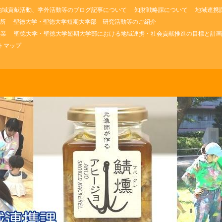
地域貢献活動、学外活動等のブログ記事について
知財戦略課について
地域連携
所
聖徳大学・聖徳大学短期大学部 研究活動等のご紹介
事業
聖徳大学・聖徳大学短期大学部における地域連携・社会貢献推進の目標と計画
トマップ