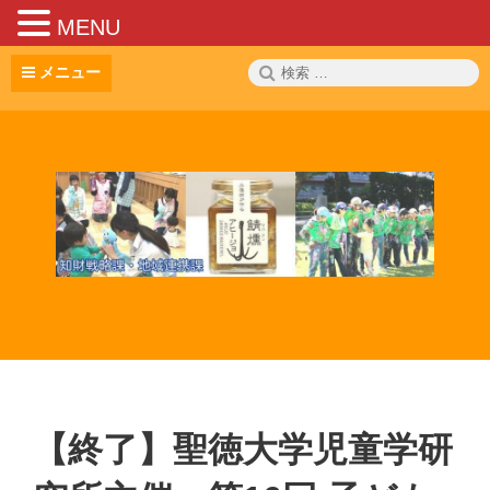
MENU
コ
検
メニュー
ン
索:
テ
ン
ツ
へ
ス
キ
ッ
プ
【終了】聖徳大学児童学研