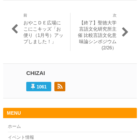
前
次
投
過
次
おやこＤＥ広場に
【終了】聖徳大学
稿
去
の
こにこキッズ「お
言語文化研究所主
の
投
便り（1月号）アッ
催 比較言語文化意
ナ
投
稿:
プしました！」
味論シンポジウム
ビ
稿:
(2/26）
ゲ
ー
CHIZAI
シ
ョ
1061
ン
MENU
ホーム
イベント情報