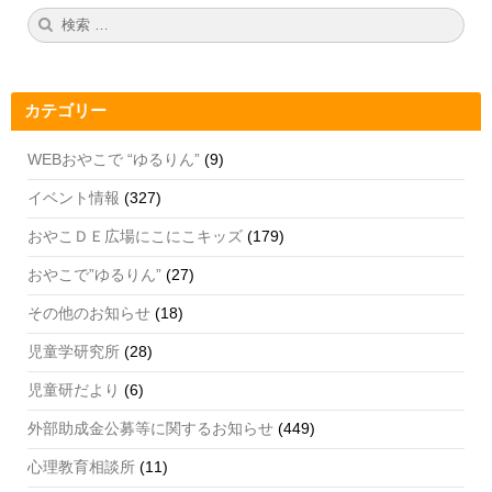
b
a
u
検
検
索:
索
o
m
b
o
e
カテゴリー
k
C
h
WEBおやこで “ゆるりん”
(9)
a
イベント情報
(327)
n
おやこＤＥ広場にこにこキッズ
(179)
n
おやこで”ゆるりん”
(27)
el
その他のお知らせ
(18)
児童学研究所
(28)
児童研だより
(6)
外部助成金公募等に関するお知らせ
(449)
心理教育相談所
(11)