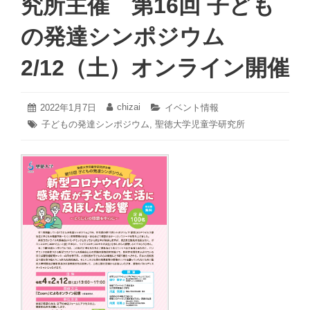
究所主催 第16回 子ども
の発達シンポジウム
2/12（土）オンライン開催
2022
chizai
投
2022年1月7日
投
カ
イベント情報
年
稿
稿
テ
タ
子どもの発達シンポジウム
,
聖徳大学児童学研究所
3
日:
者:
ゴ
グ:
月
リ
16
ー:
日