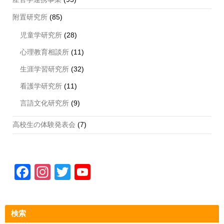
附置研究所
(85)
児童学研究所
(28)
心理教育相談所
(11)
生涯学習研究所
(32)
看護学研究所
(11)
言語文化研究所
(9)
高校生の体験発表会
(7)
F
In
T
Y
a
st
wi
o
c
a
tt
u
検索
e
gr
er
T