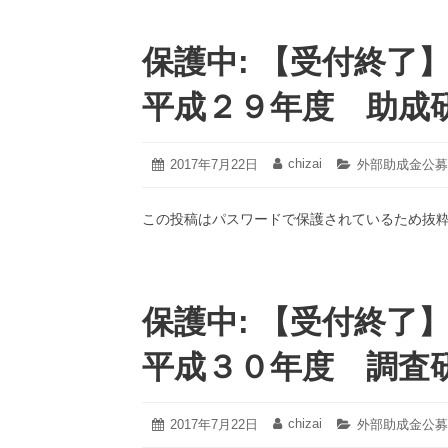
保護中: 【受付終了
平成２９年度 助成
2021
chizai
投
2017年7月22日
投
カ
外部助成金公募
年
稿
稿
テ
3
日:
者:
ゴ
月
この投稿はパスワードで保護されているため抜
リ
18
ー:
日
保護中: 【受付終了
平成３０年度 調査
2021
chizai
投
2017年7月22日
投
カ
外部助成金公募
年
稿
稿
テ