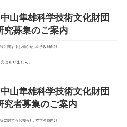
部
心
】中山隼雄科学技術文化財団
理
学
研究募集のご案内
科
「教
員
の
等に関するお知らせ
,
本学教員向け
た
め
粋文はありません。
の
心
理
学
】中山隼雄科学技術文化財団
Ⅱ」
研究者募集のご案内
等に関するお知らせ
,
本学教員向け