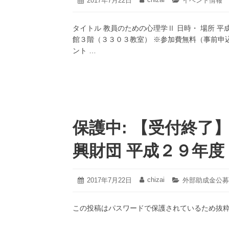
投
2017年7月22日
投
カ
イベント情報
年
稿
稿
テ
6
日:
者:
ゴ
月
タイトル 教員のための心理学Ⅱ 日時・ 場所 
リ
30
ー:
館３階（３３０３教室） ※参加費無料（事前申
日
ント …
保護中: 【受付終了
興財団 平成２９年
2021
chizai
投
2017年7月22日
投
カ
外部助成金公募
年
稿
稿
テ
3
日:
者:
ゴ
月
この投稿はパスワードで保護されているため抜
リ
18
ー:
日