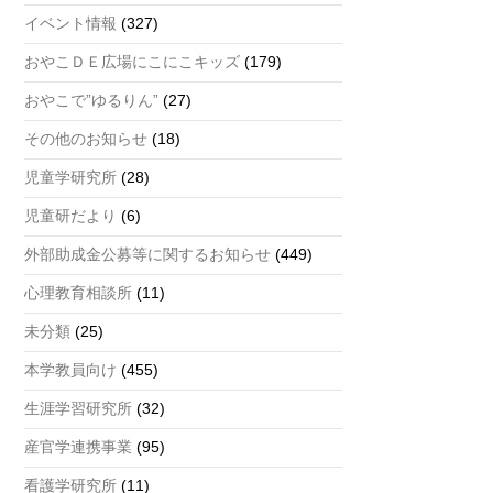
a
イベント情報
(327)
n
おやこＤＥ広場にこにこキッズ
(179)
n
おやこで”ゆるりん”
(27)
el
その他のお知らせ
(18)
児童学研究所
(28)
児童研だより
(6)
外部助成金公募等に関するお知らせ
(449)
心理教育相談所
(11)
未分類
(25)
本学教員向け
(455)
生涯学習研究所
(32)
産官学連携事業
(95)
看護学研究所
(11)