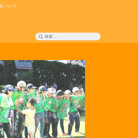
課について
検
検
索
索: