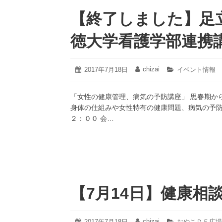
【終了しました】足
徳大学看護学部連携
2021
chizai
投
2017年7月18日
投
カ
イベント情報
年
稿
稿
テ
4
日:
者:
ゴ
月
「女性の健康管理、病気の予防講座」 思春期か
リ
19
ー:
身体の仕組みや女性特有の健康問題、病気の予
日
２：００ 会…
【7月14日】健康相
2021
chizai
投
2017年7月18日
投
カ
おやこＤＥ広場