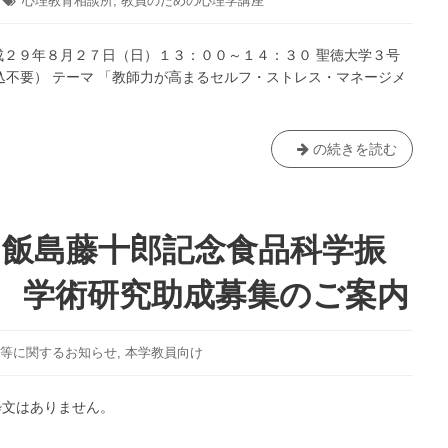
タ
心理教育相談所
,
教員のための心理学講座
グ:
平成２９年８月２７日（日）１３：００～１４：３０ 聖徳大学３号
込不要） テーマ 「教師力が高まるセルフ・ストレス・マネージメ
【終
の続きを読む
了】
心
理
教
】飯島藤十郎記念食品科学振
育
相
度 学術研究助成募集のご案内
談
所
心
等に関するお知らせ
,
本学教員向け
理・
福
粋文はありません。
祉
学