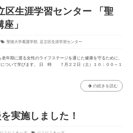
そ
び
立区生涯学習センター 「聖
と
親
講座」
子
で
楽
タ
聖徳大学看護学部
,
足立区生涯学習センター
し
グ:
む
ら老年期に渡る女性のライフステージを通じた健康を守るために、
ミ
防について学びます。 日 時 ７月２２日（土）１０：００～１
ニ
コ
ン
サ
【終
の続きを読む
ー
了
ト
し
「ま
ま
つ
し
談を実施しました！
ど
た】
で
足
か
立
にこにこキッズ
タ
にこにこキッズ