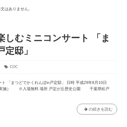
粋文はありません。
楽しむミニコンサート 「ま
戸定邸」
COC
タ
グ:
 「まつどでかくれんぼin戸定邸」 日時 平成29年8月10日
にて実施） ※入場無料 場所 戸定が丘歴史公園 千葉県松戸
地
の続きを読む
域
あ