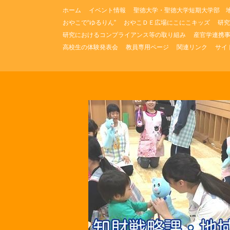
コ
ホーム
イベント情報
聖徳大学・聖徳大学短期大学部 
ン
おやこで“ゆるりん”
おやこＤＥ広場にこにこキッズ
研究
テ
研究におけるコンプライアンス等の取り組み
産官学連携
ン
ツ
高校生の体験発表会
教員専用ページ
関連リンク
サイ
へ
ス
キ
ッ
プ