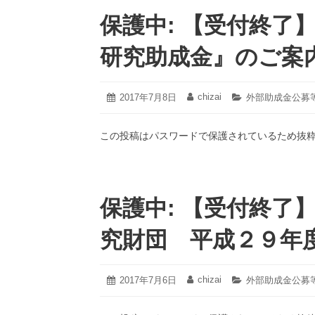
保護中: 【受付終了
研究助成金』のご案
2021
chizai
投
2017年7月8日
投
カ
外部助成金公募
年
稿
稿
テ
3
日:
者:
ゴ
月
この投稿はパスワードで保護されているため抜
リ
18
ー:
日
保護中: 【受付終了
究財団 平成２９年
2021
chizai
投
2017年7月6日
投
カ
外部助成金公募
年
稿
稿
テ
3
日:
者:
ゴ
月