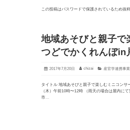
3
日:
者:
ゴ
月
この投稿はパスワードで保護されているため抜
リ
18
ー:
日
地域あそびと親子で
つどでかくれんぼin
2021
chizai
投
2017年7月20日
投
カ
産官学連携事業
年
稿
稿
テ
2
日:
者:
ゴ
月
タイトル 地域あそびと親子で楽しむミニコンサート
リ
22
ー:
（木）午前10時〜12時 （雨天の場合は屋内
日
市…