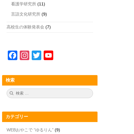
看護学研究所
(11)
言語文化研究所
(9)
高校生の体験発表会
(7)
F
In
T
Y
a
st
wi
o
c
a
tt
u
検索
e
gr
er
T
b
a
u
検
検
索:
索
o
m
b
o
e
カテゴリー
k
C
h
WEBおやこで “ゆるりん”
(9)