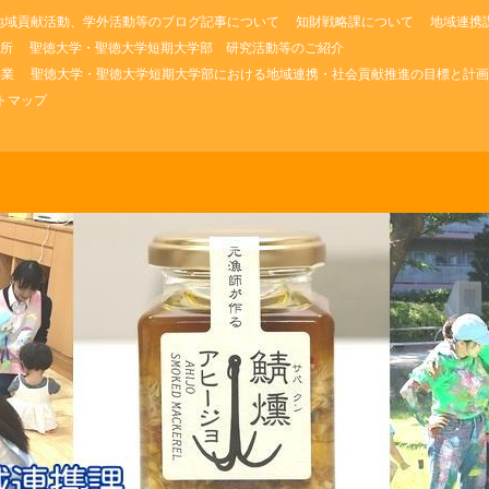
地域貢献活動、学外活動等のブログ記事について
知財戦略課について
地域連携
所
聖徳大学・聖徳大学短期大学部 研究活動等のご紹介
事業
聖徳大学・聖徳大学短期大学部における地域連携・社会貢献推進の目標と計画
トマップ