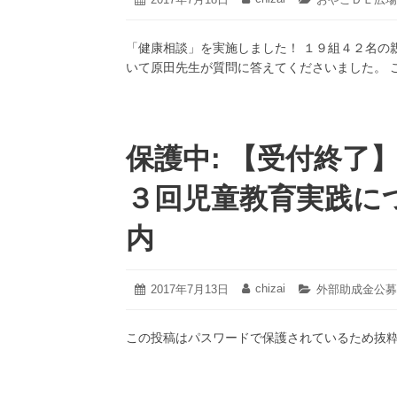
年
稿
稿
テ
1
日:
者:
ゴ
月
「健康相談」を実施しました！ １９組４２名の
リ
20
ー:
いて原田先生が質問に答えてくださいました。
日
保護中: 【受付終了
３回児童教育実践に
内
2021
chizai
投
2017年7月13日
投
カ
外部助成金公募
年
稿
稿
テ
3
日:
者:
ゴ
月
この投稿はパスワードで保護されているため抜
リ
18
ー:
日