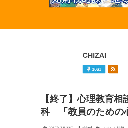
CHIZAI
1061
CHIZAI
の
【終了】心理教育相
投
稿
科 「教員のための
2022
chizai