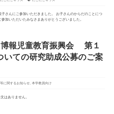
く
区
グ:
れ
生
親子さんにご参加いただきました。 お子さんのからだのことにつ
ん
涯
 ご参加いただいたみなさまありがとうございました。
ぼ
学
in
習
戸
セ
定
ン
】博報児童教育振興会 第１
邸」
タ
ー
ついての研究助成公募のご案
「聖
徳
大
学
看
護
等に関するお知らせ
,
本学教員向け
学
部
粋文はありません。
連
携
講