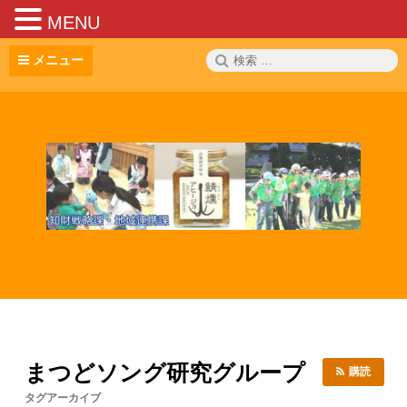
MENU
コ
検
メニュー
ン
索:
テ
ン
ツ
へ
ス
キ
ッ
プ
まつどソング研究グループ
購読
タグアーカイブ