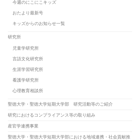
今週のにこにこキッズ
め
ダ
おたより最新号
ン
キッズからのお知らせ一覧
ス」
動
研究所
画
が
児童学研究所
完
成
言語文化研究所
し
生涯学習研究所
ま
し
看護学研究所
た！
心理教育相談所
聖徳大学・聖徳大学短期大学部 研究活動等のご紹介
研究におけるコンプライアンス等の取り組み
産官学連携事業
聖徳大学・聖徳大学短期大学部における地域連携・社会貢献推