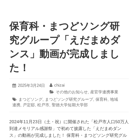
保育科・まつどソング研
究グループ「えだまめダ
ンス」動画が完成しまし
た！
2025
chizai
投
2025年3月24日
投
年
稿
稿
カ
その他のお知らせ
,
産官学連携事業
3
日:
者:
テ
タ
まつどソング
,
まつどソング研究グループ
,
保育科
,
地域
月
ゴ
連携
グ:
,
戸定邸
,
松戸市
,
聖徳大学短期大学部
24
リ
日
ー:
2024年11月23日（土・祝）に開催された「松戸市人口50万人
到達メモリアル感謝祭」で初めて披露した「えだまめダン
ス」の動画が完成しました！ 保育科・まつどソング研究グル