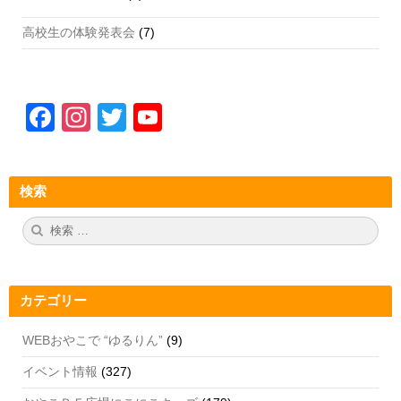
高校生の体験発表会
(7)
F
In
T
Y
a
st
wi
o
c
a
tt
u
検索
e
gr
er
T
b
a
u
検
検
索:
索
o
m
b
o
e
カテゴリー
k
C
h
WEBおやこで “ゆるりん”
(9)
a
イベント情報
(327)