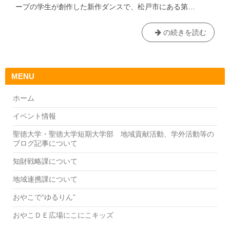
ープの学生が創作した新作ダンスで、松戸市にある第…
保
の続きを読む
育
科・
ま
MENU
つ
ど
ホーム
ソ
ン
イベント情報
グ
聖徳大学・聖徳大学短期大学部 地域貢献活動、学外活動等の
研
ブログ記事について
究
グ
知財戦略課について
ル
地域連携課について
ー
プ
おやこで“ゆるりん”
「え
だ
おやこＤＥ広場にこにこキッズ
ま