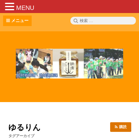
MENU
コ
検
メニュー
ン
索:
テ
ン
ツ
へ
ス
キ
ッ
プ
ゆるりん
購読
タグアーカイブ