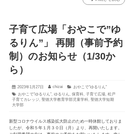
や
こ
で”ゆ
る
子育て広場「おやこで”ゆ
り
ん”」
るりん”」 再開（事前予約
の
お
制）のお知らせ（1/30か
便
り
ら）
（訂
正
版）
2023
chizai
投
2023年1月27日
投
カ
おやこで”ゆるりん”
を
年
稿
稿
テ
タ
おやこで”ゆるりん”
,
ゆるりん
,
保育科
,
子育て広場
,
松戸
1
日:
者:
ゴ
ア
子育てカレッジ
グ:
,
聖徳大学教育学部児童学科
,
聖徳大学短期
月
リ
ッ
大学部
27
ー:
プ
日
し
新型コロナウイルス感染拡大防止のため一時休館しておりま
ま
したが、令和５年１月３０日（月）より、再開いたします。
し