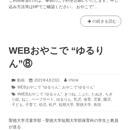
ご利用希望の方は、事前のご予約をお願いいたします。申し
た
込み方法等はHPでご確認ください。 おやこで”…
子
の続きを読む
育
て
広
場
WEBおやこで “ゆるり
「お
や
ん”⑧
こ
で”ゆ
る
2021
chizai
フ
動画
投
2021年4月23日
投
年
り
ォ
稿
稿
カ
WEBおやこで “ゆるりん”
,
おやこで”ゆるりん”
4
ー
日:
者:
ん”」
テ
タ
#WEBおやこで “ゆるりん”
月
,
きつね
,
こぶた
,
たぬき
,
ちぎ
マ
ゴ
再
23
り絵
グ:
,
ねこ
,
ペープサート
,
ゆるりん
,
乳児
,
保育
,
児童
,
園児
,
ッ
リ
日
開
子ども
,
子育て
,
幼児
,
松戸
,
短期大学
,
聖徳大学
,
表現
ト:
ー:
（事
前
聖徳大学児童学部・聖徳大学短期大学部保育科の学生と教員
予
が送る
約