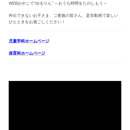
WEBおやこで“ゆるりん” ～おうち時間をたのしもう～
制）
の
外出できないお子さま、ご家族の皆さん、是非動画で楽しい
お
ひとときをお過ごしください！
知
ら
せ
児童学科ホームページ
（1/30
か
保育科ホームページ
ら）