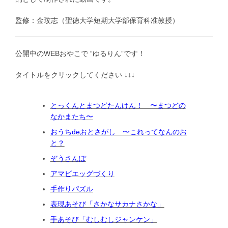
監修：金玟志（聖徳大学短期大学部保育科准教授）
公開中のWEBおやこで “ゆるりん”です！
タイトルをクリックしてください ↓↓↓
とっくんとまつどたんけん！ 〜まつどの
なかまたち〜
おうちdeおとさがし 〜これってなんのお
と？
ぞうさんぽ
アマビエッグづくり
手作りパズル
表現あそび「さかなサカナさかな」
手あそび「むしむしジャンケン」