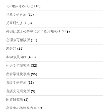
el
その他のお知らせ
(18)
児童学研究所
(28)
児童研だより
(6)
外部助成金公募等に関するお知らせ
(449)
心理教育相談所
(11)
未分類
(25)
本学教員向け
(455)
生涯学習研究所
(32)
産官学連携事業
(95)
看護学研究所
(11)
言語文化研究所
(9)
附置研究所
(1)
高校生の体験発表会
(7)