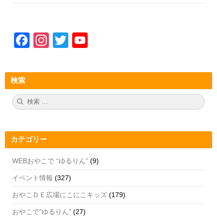
F
In
T
Y
a
st
wi
o
c
a
tt
u
検索
e
gr
er
T
b
a
u
検
検
索:
索
o
m
b
o
e
カテゴリー
k
C
h
WEBおやこで “ゆるりん”
(9)
a
イベント情報
(327)
n
おやこＤＥ広場にこにこキッズ
(179)
n
おやこで”ゆるりん”
(27)