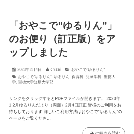
「おやこで”ゆるりん”」
のお便り（訂正版）をア
ップしました
2023
chizai
投
2023年2月4日
投
カ
おやこで”ゆるりん”
年
稿
稿
テ
タ
おやこで”ゆるりん”
,
ゆるりん
,
保育科
,
児童学科
,
聖徳大
2
日:
者:
ゴ
学
,
グ:
聖徳大学短期大学部
月
リ
5
ー:
日
リンクをクリックするとPDFファイルが開きます。 2023年
1,2月ゆるりんだより（両面）2月4日訂正 皆様のご利用をお
待ちしております 詳しいご利用方法はおやこで”ゆるりん”の
ページをご覧くださ…
「お
の続きを読む