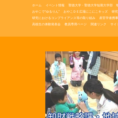
コ
ホーム
イベント情報
聖徳大学・聖徳大学短期大学部 
ン
おやこで“ゆるりん”
おやこＤＥ広場にこにこキッズ
研究
テ
研究におけるコンプライアンス等の取り組み
産官学連携
ン
ツ
高校生の体験発表会
教員専用ページ
関連リンク
サイ
へ
ス
キ
ッ
プ