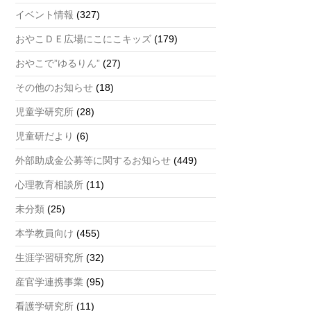
a
イベント情報
(327)
n
おやこＤＥ広場にこにこキッズ
(179)
n
おやこで”ゆるりん”
(27)
el
その他のお知らせ
(18)
児童学研究所
(28)
児童研だより
(6)
外部助成金公募等に関するお知らせ
(449)
心理教育相談所
(11)
未分類
(25)
本学教員向け
(455)
生涯学習研究所
(32)
産官学連携事業
(95)
看護学研究所
(11)