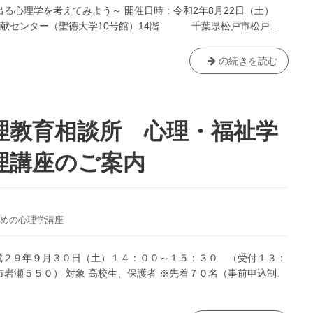
出る心理学を考えてみよう～ 開催日時：令和2年8月22日（土）
社会貢献センター（聖徳大学10号館）14階 千葉県松戸市松戸…
【終
の続きを読む
了】
心
理
教
理教育相談所 心理・福祉学
育
相
理講座のご案内
談
所
主
催
めの心理学講座
『高
校
平成２９年９月３０日（土）１４：００～１５：３０ （受付１３：
生
岩瀬５５０） 対象 高校生、保護者 ※先着７０名（事前申込制、
の
た
め