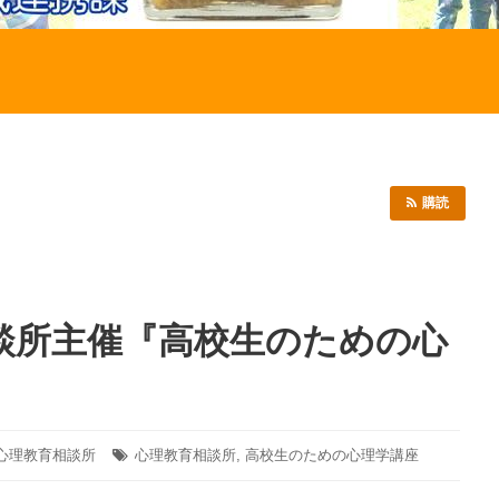
購読
談所主催『高校生のための心
）
心理教育相談所
タ
心理教育相談所
,
高校生のための心理学講座
グ: