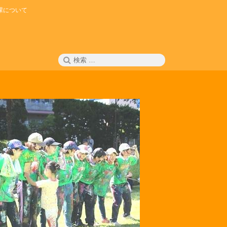
課について
検
検
索
索: