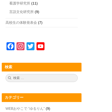
看護学研究所
(11)
言語文化研究所
(9)
高校生の体験発表会
(7)
F
In
T
Y
a
st
wi
o
c
a
tt
u
検索
e
gr
er
T
b
a
u
検
検
索:
索
o
m
b
o
e
カテゴリー
k
C
h
WEBおやこで “ゆるりん”
(9)