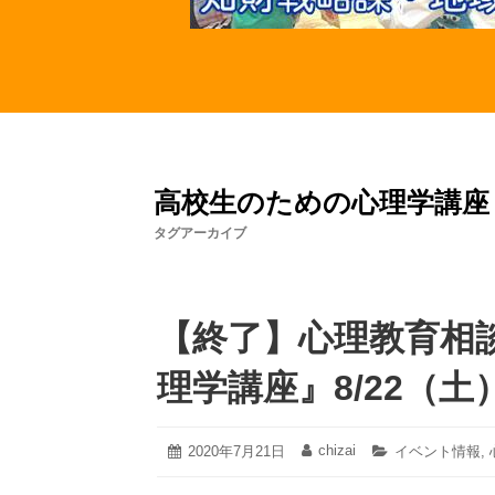
高校生のための心理学講座
タグアーカイブ
【終了】心理教育相
理学講座』8/22（土
2023
chizai
投
2020年7月21日
投
カ
イベント情報
,
年
稿
稿
テ
1
日:
者:
ゴ