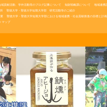
地域貢献活動、学外活動等のブログ記事について
知財戦略課について
地域連携
所
聖徳大学・聖徳大学短期大学部 研究活動等のご紹介
事業
聖徳大学・聖徳大学短期大学部における地域連携・社会貢献推進の目標と計画
トマップ