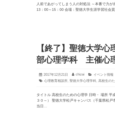
月
人前であがってしまう人の対処法 ～本番で力が
リ
20
ー:
13：00～15：00 会場：聖徳大学生涯学習
日
【終了】聖徳大学心
部心理学科 主催心
2022
chizai
投
2017年12月21日
投
カ
イベント情報
年
稿
稿
テ
タ
心理教育相談所
,
聖徳大学心理学科
,
高校生のた
6
日:
者:
ゴ
グ:
月
リ
30
ー:
タイトル 高校生のための心理学 日時・ 場所 
日
３０～） 聖徳大学松戸キャンパス（千葉県松戸市
当日…