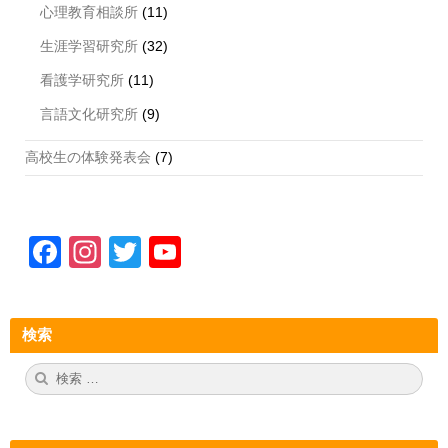
心理教育相談所
(11)
生涯学習研究所
(32)
看護学研究所
(11)
言語文化研究所
(9)
高校生の体験発表会
(7)
F
In
T
Y
a
st
wi
o
c
a
tt
u
検索
e
gr
er
T
b
a
u
検
検
索:
索
o
m
b
o
e