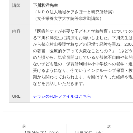
講師
下川和洋先生
（ＮＰＯ法人地域ケアさぽーと研究所所属）
（女子栄養大学大学院等非常勤講師）
内容
「医療的ケアが必要な子どもと学校教育」についての
る下川和洋先生に講演をお願いしました。下川先生は、
から都立村山養護学校などの現場で経験を重ね、200
の著書「医療的ケアって大変なことなの？」（ぶどう
めた頃から、気管切開はしているが肢体不自由や知的
ない子ども達の、保育所利用や小中学校への就学・進
受けるようになり、今でいうインクルーシブ保育・教
期から関わっておられます。今回はそうした経緯や現
などをお話しいただきます。
URL
チラシのPDFファイルはこちら
前
次
投
過
次