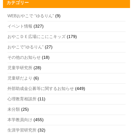
カテゴリー
k
C
h
WEBおやこで “ゆるりん”
(9)
a
イベント情報
(327)
n
おやこＤＥ広場にこにこキッズ
(179)
n
おやこで”ゆるりん”
(27)
el
その他のお知らせ
(18)
児童学研究所
(28)
児童研だより
(6)
外部助成金公募等に関するお知らせ
(449)
心理教育相談所
(11)
未分類
(25)
本学教員向け
(455)
生涯学習研究所
(32)