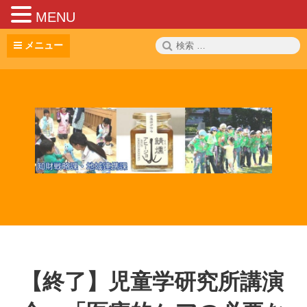
MENU
コ
検
メニュー
ン
索:
テ
ン
ツ
へ
ス
キ
ッ
プ
【終了】児童学研究所講演