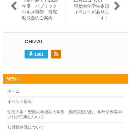
【受付終了】2018
11月29日（水）
稿
去
の
年度 パブリック
聖徳大学学生企画
の
投
ヘルス科学 研究
イベントがありま
ナ
投
稿:
助成金のご案内
す！
ビ
稿:
ゲ
ー
CHIZAI
シ
1061
ョ
ン
MENU
ホーム
イベント情報
聖徳大学・聖徳大学短期大学部 地域貢献活動、学外活動等の
ブログ記事について
知財戦略課について