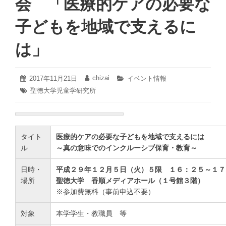
会 「医療的ケアの必要な
子どもを地域で支えるに
は」
2020
chizai
投
2017年11月21日
投
カ
イベント情報
年
稿
稿
テ
タ
聖徳大学児童学研究所
12
日:
者:
ゴ
グ:
月
リ
21
ー:
日
タイト
医療的ケアの必要な子どもを地域で支えるには
ル
～真の意味でのインクルーシブ保育・教育～
日時・
平成２９年１２月５日（火）５限 １６：２５～１７
場所
聖徳大学 香順メディアホール（１号館３階）
※参加費無料（事前申込不要）
対象
本学学生・教職員 等