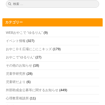
b
a
u
検
検
索:
索
o
m
b
o
e
カテゴリー
k
C
h
WEBおやこで “ゆるりん”
(9)
a
イベント情報
(327)
n
おやこＤＥ広場にこにこキッズ
(179)
n
おやこで”ゆるりん”
(27)
el
その他のお知らせ
(18)
児童学研究所
(28)
児童研だより
(6)
外部助成金公募等に関するお知らせ
(449)
心理教育相談所
(11)