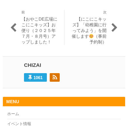
前
次
投
過
次
【おやこDE広場に
【にこにこキッ
稿
去
の
こにこキッズ】お
ズ】「幼稚園に行
の
投
便り（２０２５年
ってみよう」を開
ナ
投
稿:
７月・８月号）ア
催します
（事前
ビ
稿:
ップしました！
予約制）
ゲ
ー
CHIZAI
シ
ョ
1061
ン
MENU
ホーム
イベント情報