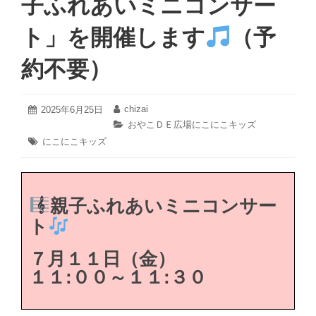
子ふれあいミニコンサー
ト」を開催します
（予
約不要）
2025
chizai
投
2025年6月25日
投
年
稿
稿
カ
おやこＤＥ広場にこにこキッズ
6
日:
者:
テ
タ
にこにこキッズ
月
ゴ
グ:
25
リ
日
ー:
親子ふれあいミニコンサー
ト
７月１１日（金）
１１:
００～１１:３０