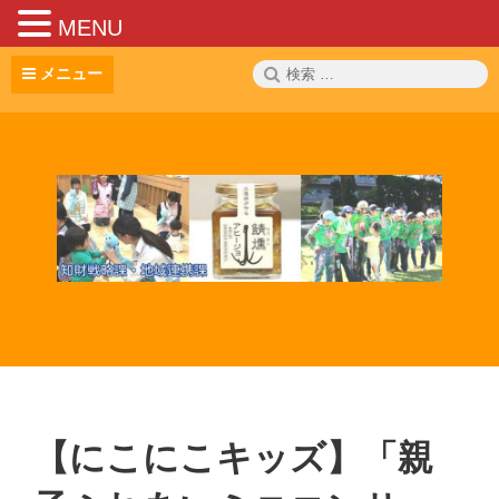
MENU
コ
検
メニュー
ン
索:
テ
ン
ツ
へ
ス
キ
ッ
プ
【にこにこキッズ】「親