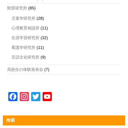
附置研究所
(85)
児童学研究所
(28)
心理教育相談所
(11)
生涯学習研究所
(32)
看護学研究所
(11)
言語文化研究所
(9)
高校生の体験発表会
(7)
F
In
T
Y
a
st
wi
o
c
a
tt
u
検索
e
gr
er
T