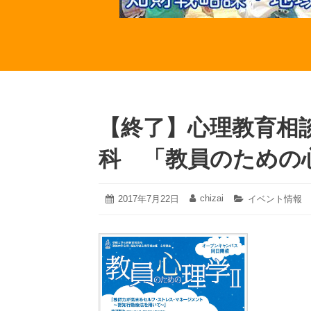
【終了】心理教育相
科 「教員のための
2022
chizai
投
2017年7月22日
投
カ
イベント情報
年
稿
稿
テ
6
日:
者:
ゴ
月
リ
30
ー:
日