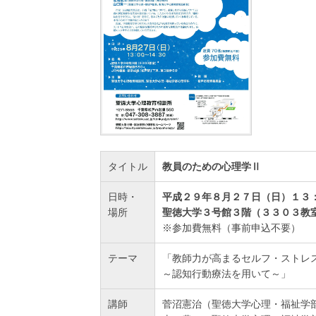
タイトル
教員のための心理学Ⅱ
日時・
平成２９年８月２７日（日）１３
場所
聖徳大学３号館３階（３３０３教
※参加費無料（事前申込不要）
テーマ
「教師力が高まるセルフ・ストレ
～認知行動療法を用いて～」
講師
菅沼憲治（聖徳大学心理・福祉学