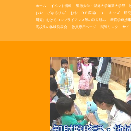
コ
ホーム
イベント情報
聖徳大学・聖徳大学短期大学部 
ン
おやこで“ゆるりん”
おやこＤＥ広場にこにこキッズ
研究
テ
研究におけるコンプライアンス等の取り組み
産官学連携
ン
ツ
高校生の体験発表会
教員専用ページ
関連リンク
サイ
へ
ス
キ
ッ
プ