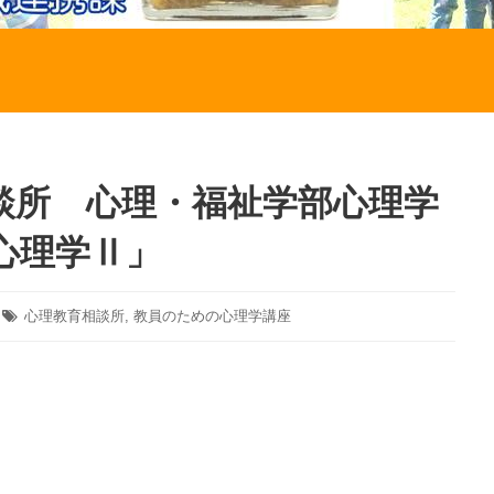
談所 心理・福祉学部心理学
心理学Ⅱ」
タ
心理教育相談所
,
教員のための心理学講座
グ: