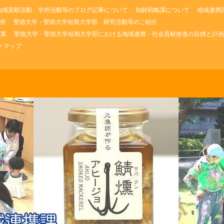
地域貢献活動、学外活動等のブログ記事について
知財戦略課について
地域連携
所
聖徳大学・聖徳大学短期大学部 研究活動等のご紹介
事業
聖徳大学・聖徳大学短期大学部における地域連携・社会貢献推進の目標と計画
トマップ