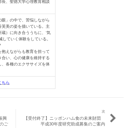
部長、聖徳大学心理教育相談
の眼」の中で、苦悩しながら
谷芙美の姿を描いている。主
蔵）に向き合ううちに、‘気
減していく体験をしている。
？
を抱えながらも教育を担って
き合い、心の健康を維持する
し、各種のエクササイズを体
こちら
次
次
振興
【受付終了】ニッポンハム食の未来財団
の
のご
平成30年度研究助成募集のご案内