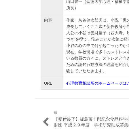
山口豊一（聖徳大学心理・福祉学
所長）
内容
作家 灰谷健次郎氏は、小説「兎
成長していく２２歳の新任教師小
人公の小谷は善財童子（西大寺、所
づき’を得て、悩みごとが次第に軽
小谷の心の中で何が起こったのか
現在、学校現場で多くのストレス
いる教員の方々に、ストレスと向
ための認知行動療法の理論を紹介
験していだたきます。
URL
心理教育相談所のホームページは
前
投
過
【受付終了】飯島藤十郎記念食品科学
稿
去
財団 平成２９年度 学術研究助成募集