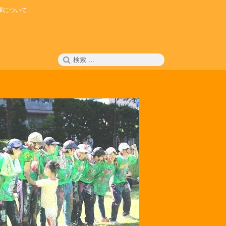
課について
検
検
索
索: