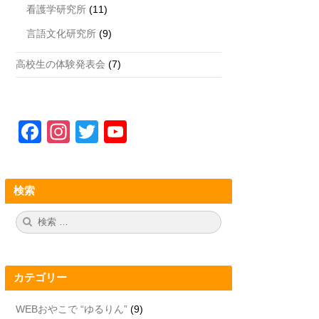
看護学研究所
(11)
言語文化研究所
(9)
高校生の体験発表会
(7)
F
In
T
Y
a
st
wi
o
c
a
tt
u
検索
e
gr
er
T
b
a
u
検
検
索:
索
o
m
b
o
e
カテゴリー
k
C
h
WEBおやこで “ゆるりん”
(9)