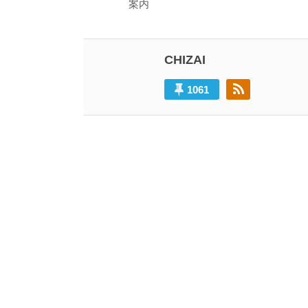
の
案内
ナ
投
ビ
稿:
ゲ
CHIZAI
ー
1061
シ
ョ
ン