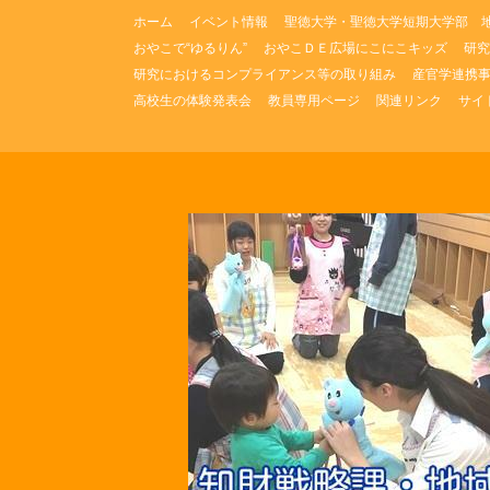
コ
ホーム
イベント情報
聖徳大学・聖徳大学短期大学部 
ン
おやこで“ゆるりん”
おやこＤＥ広場にこにこキッズ
研究
テ
研究におけるコンプライアンス等の取り組み
産官学連携
ン
ツ
高校生の体験発表会
教員専用ページ
関連リンク
サイ
へ
ス
キ
ッ
プ