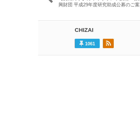
稿
去
興財団 平成29年度研究助成公募のご
の
ナ
投
ビ
稿:
CHIZAI
ゲ
ー
1061
シ
ョ
ン