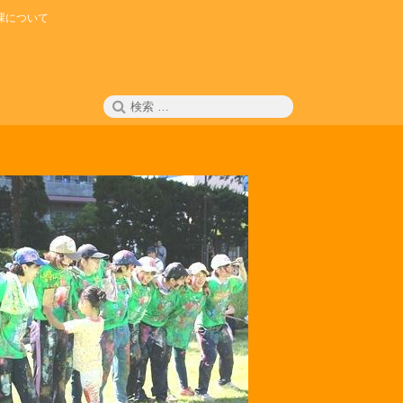
課について
検
検
索
索: