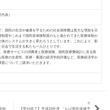
所代表）
、国民の生活や健康を守るための社会保障費は莫大な増加を示
障制度やこれまで国民皆保険制度のもと築かれてきた医療体制が
全体のシステムが大きく変わろうとしています。これにより、影
く社会で生活する私たち一人ひとりです。
、医療サービスの消費者と医療保険、国民医療費統計に見る医
る医療の生産性、医療・看護の経済学的評価など、医療経済学か
課題についてご講演いただきます。
次
次
楽振
【受付終了】平成29年度 「ちば県民保健予