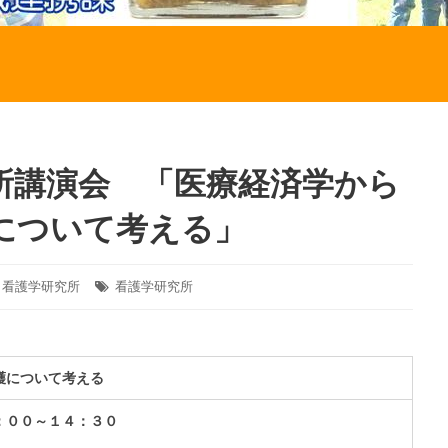
所講演会 「医療経済学から
について考える」
,
看護学研究所
タ
看護学研究所
グ:
護について考える
：００～１４：３０