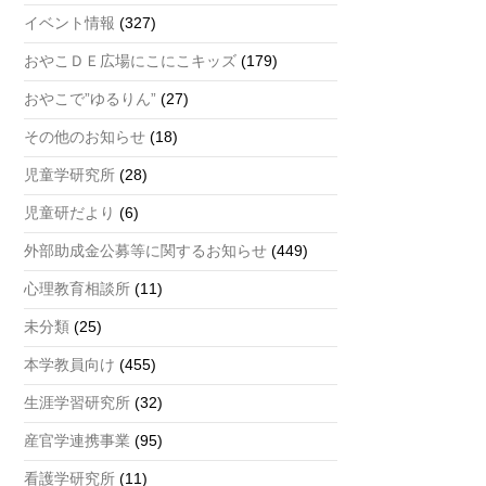
a
イベント情報
(327)
n
おやこＤＥ広場にこにこキッズ
(179)
n
おやこで”ゆるりん”
(27)
el
その他のお知らせ
(18)
児童学研究所
(28)
児童研だより
(6)
外部助成金公募等に関するお知らせ
(449)
心理教育相談所
(11)
未分類
(25)
本学教員向け
(455)
生涯学習研究所
(32)
産官学連携事業
(95)
看護学研究所
(11)