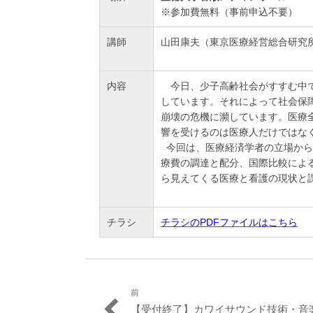
※参加費無料（事前申込不要）
講師
山田康夫（東京医療経営総合研究
内容
今日、少子高齢社会がすすむ中で
しています。それによって社会保
崩壊の危機に瀕しています。医療
響を受けるのは医療人だけではな
今回は、医療経済学者の立場から
療費の調達と配分、国際比較によ
ら見えてくる医療と看護の現状と
チラシ
チラシのPDFファイルはこちら
前
投
過
【受付終了】カワイサウンド技術・音