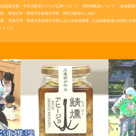
地域貢献活動、学外活動等のブログ記事について
知財戦略課について
地域連携
所
聖徳大学・聖徳大学短期大学部 研究活動等のご紹介
事業
聖徳大学・聖徳大学短期大学部における地域連携・社会貢献推進の目標と計画
トマップ