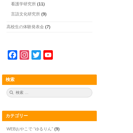
看護学研究所
(11)
言語文化研究所
(9)
高校生の体験発表会
(7)
F
In
T
Y
a
st
wi
o
c
a
tt
u
検索
e
gr
er
T
b
a
u
検
検
索:
索
o
m
b
o
e
カテゴリー
k
C
h
WEBおやこで “ゆるりん”
(9)