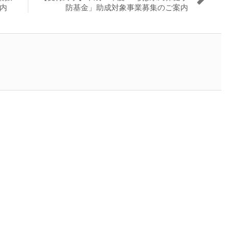
の
案内
防基金」助成対象事業募集のご案内
投
稿: