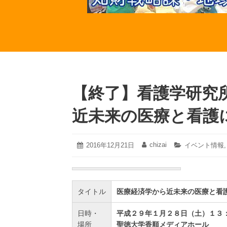
【終了】看護学研究
近未来の医療と看護
2023
chizai
投
2016年12月21日
投
カ
イベント情報
年
稿
稿
テ
1
日:
者:
ゴ
月
リ
20
ー:
日
タイトル
医療経済学から近未来の医療と看
日時・
平成２９年１月２８日（土）１３
場所
聖徳大学香順メディアホール