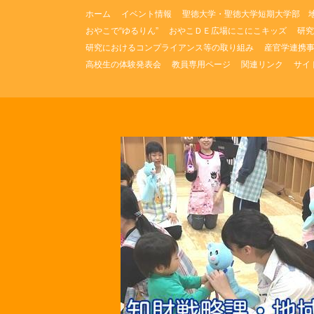
コ
ホーム
イベント情報
聖徳大学・聖徳大学短期大学部 
ン
おやこで“ゆるりん”
おやこＤＥ広場にこにこキッズ
研究
テ
研究におけるコンプライアンス等の取り組み
産官学連携
ン
ツ
高校生の体験発表会
教員専用ページ
関連リンク
サイ
へ
ス
キ
ッ
プ