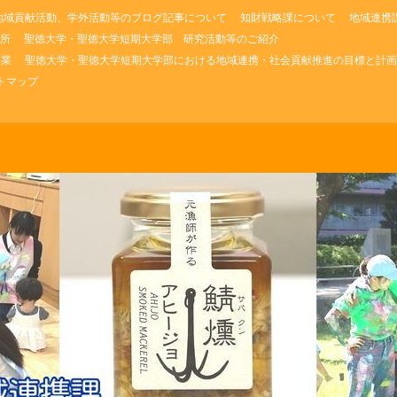
地域貢献活動、学外活動等のブログ記事について
知財戦略課について
地域連携
所
聖徳大学・聖徳大学短期大学部 研究活動等のご紹介
事業
聖徳大学・聖徳大学短期大学部における地域連携・社会貢献推進の目標と計画
トマップ