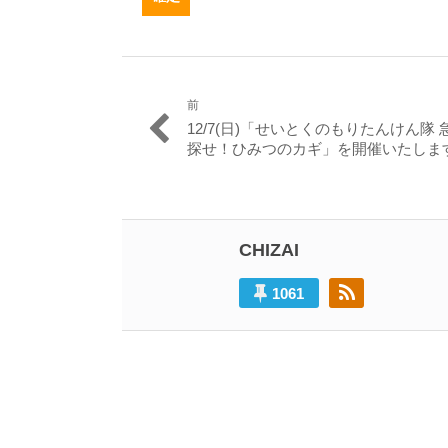
前
投
過
12/7(日)「せいとくのもりたんけん隊 
稿
去
探せ！ひみつのカギ」を開催いたしま
の
ナ
投
ビ
稿:
ゲ
CHIZAI
ー
1061
シ
ョ
ン