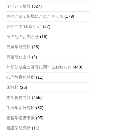
a
イベント情報
(327)
n
おやこＤＥ広場にこにこキッズ
(179)
n
おやこで”ゆるりん”
(27)
el
その他のお知らせ
(18)
児童学研究所
(28)
児童研だより
(6)
外部助成金公募等に関するお知らせ
(449)
心理教育相談所
(11)
未分類
(25)
本学教員向け
(455)
生涯学習研究所
(32)
産官学連携事業
(95)
看護学研究所
(11)