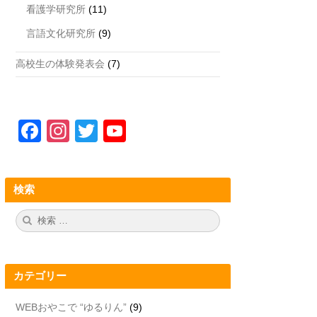
看護学研究所
(11)
言語文化研究所
(9)
高校生の体験発表会
(7)
F
In
T
Y
a
st
wi
o
c
a
tt
u
検索
e
gr
er
T
b
a
u
検
検
索:
索
o
m
b
o
e
カテゴリー
k
C
h
WEBおやこで “ゆるりん”
(9)