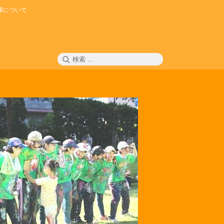
課について
検
検
索
索: