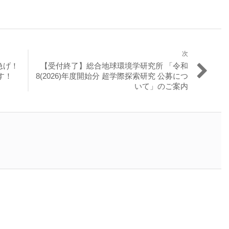
次
次
急げ！
【受付終了】総合地球環境学研究所 「令和
の
す！
8(2026)年度開始分 超学際探索研究 公募につ
投
いて」のご案内
稿: