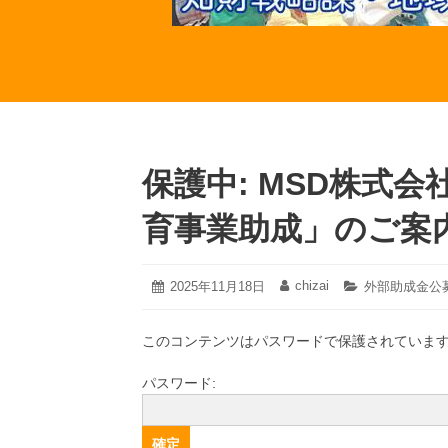
保護中: MSD株式会
育事業助成」のご案
2026
chizai
投
2025年11月18日
投
カ
外部助成金公
年
稿
稿
テ
2
日:
者:
ゴ
月
このコンテンツはパスワードで保護されていま
リ
12
ー:
日
パスワード: