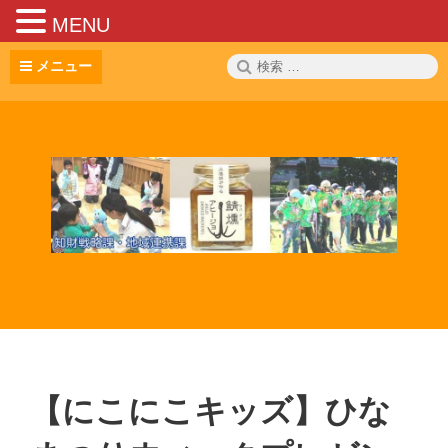
MENU
コ
検
メニュー
ン
索:
テ
ン
ツ
へ
ス
キ
ッ
プ
【にこにこキッズ】ひな