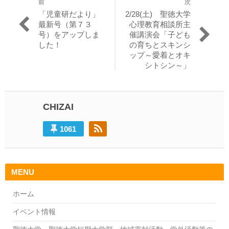
前
次
投
過
次
「児童研だより」
2/28(土) 聖徳大学
稿
去
の
最新号（第７３
心理教育相談所主
の
投
号）をアップしま
催講演会「子ども
ナ
投
稿:
した！
の育ちとスキンシ
ビ
稿:
ップ～愛着とオキ
シトシン～」
ゲ
ー
シ
CHIZAI
ョ
1061
ン
MENU
ホーム
イベント情報