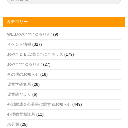
索:
索
o
m
b
o
e
カテゴリー
k
C
h
WEBおやこで “ゆるりん”
(9)
a
イベント情報
(327)
n
おやこＤＥ広場にこにこキッズ
(179)
n
おやこで”ゆるりん”
(27)
el
その他のお知らせ
(18)
児童学研究所
(28)
児童研だより
(6)
外部助成金公募等に関するお知らせ
(449)
心理教育相談所
(11)
未分類
(25)