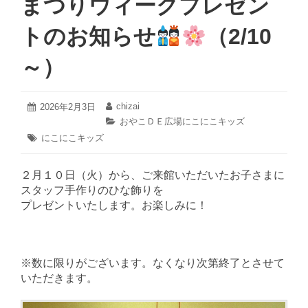
まつりウィークプレゼン
トのお知らせ
（2/10
～）
2026
chizai
投
2026年2月3日
投
年
稿
稿
カ
おやこＤＥ広場にこにこキッズ
2
日:
者:
テ
タ
にこにこキッズ
月
ゴ
グ:
3
リ
日
ー:
２月１０日（火）から、ご来館いただいたお子さまに
スタッフ手作りのひな飾りを
プレゼントいたします。お楽しみに！
※数に限りがございます。なくなり次第終了とさせて
いただきます。