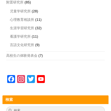
附置研究所
(85)
児童学研究所
(28)
心理教育相談所
(11)
生涯学習研究所
(32)
看護学研究所
(11)
言語文化研究所
(9)
高校生の体験発表会
(7)
F
In
T
Y
a
st
wi
o
c
a
tt
u
検索
e
gr
er
T
b
a
u
検
検