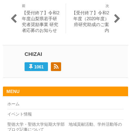
前
次
投
過
次
【受付終了】令和2
【受付終了】令和2
稿
去
の
年度山梨県若手研
年度（2020年度）
の
投
究者奨励事業 研究
癌研究助成のご案
ナ
投
稿:
者応募のお知らせ
内
ビ
稿:
ゲ
ー
CHIZAI
シ
1061
ョ
ン
MENU
ホーム
イベント情報
聖徳大学・聖徳大学短期大学部 地域貢献活動、学外活動等の
ブログ記事について