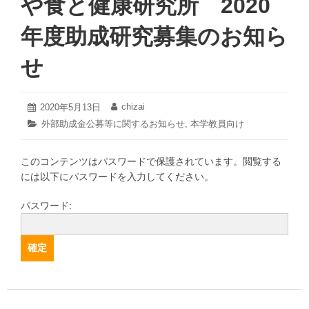
や食と健康研究所 2020
年度助成研究募集のお知ら
せ
2021
chizai
投
2020年5月13日
投
年
稿
稿
カ
外部助成金公募等に関するお知らせ
,
本学教員向け
3
日:
者:
テ
月
ゴ
17
このコンテンツはパスワードで保護されています。閲覧する
リ
日
ー:
には以下にパスワードを入力してください。
パスワード: