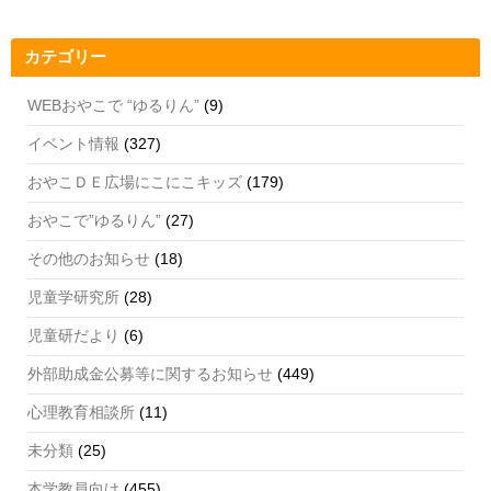
o
m
b
o
e
カテゴリー
k
C
h
WEBおやこで “ゆるりん”
(9)
a
イベント情報
(327)
n
おやこＤＥ広場にこにこキッズ
(179)
n
おやこで”ゆるりん”
(27)
el
その他のお知らせ
(18)
児童学研究所
(28)
児童研だより
(6)
外部助成金公募等に関するお知らせ
(449)
心理教育相談所
(11)
未分類
(25)
本学教員向け
(455)