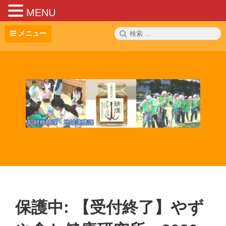
MENU
コ
検
メニュー
ン
索:
テ
ン
ツ
へ
ス
キ
ッ
プ
保護中: 【受付終了】やず