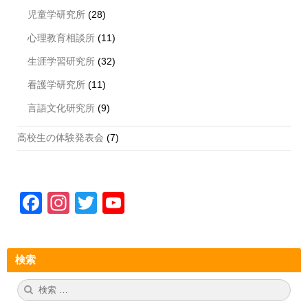
児童学研究所
(28)
心理教育相談所
(11)
生涯学習研究所
(32)
看護学研究所
(11)
言語文化研究所
(9)
高校生の体験発表会
(7)
F
In
T
Y
a
st
wi
o
c
a
tt
u
検索
e
gr
er
T
b
a
u
検
検
索:
索