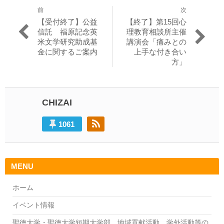
前
次
投
過
次
【受付終了】公益
【終了】第15回心
稿
去
の
信託 福原記念英
理教育相談所主催
の
投
米文学研究助成基
講演会「痛みとの
ナ
投
稿:
金に関するご案内
上手な付き合い
ビ
稿:
方」
ゲ
ー
CHIZAI
シ
ョ
1061
ン
MENU
ホーム
イベント情報
聖徳大学・聖徳大学短期大学部 地域貢献活動、学外活動等の