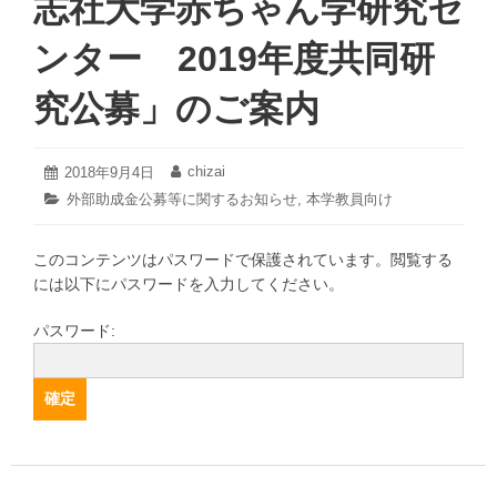
志社大学赤ちゃん学研究セ
ンター 2019年度共同研
究公募」のご案内
2021
chizai
投
2018年9月4日
投
年
稿
稿
カ
外部助成金公募等に関するお知らせ
,
本学教員向け
3
日:
者:
テ
月
ゴ
17
このコンテンツはパスワードで保護されています。閲覧する
リ
日
ー:
には以下にパスワードを入力してください。
パスワード: