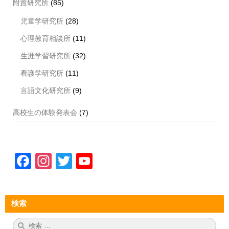
附置研究所
(85)
児童学研究所
(28)
心理教育相談所
(11)
生涯学習研究所
(32)
看護学研究所
(11)
言語文化研究所
(9)
高校生の体験発表会
(7)
F
In
T
Y
a
st
wi
o
c
a
tt
u
検索
e
gr
er
T
b
a
u
検
検