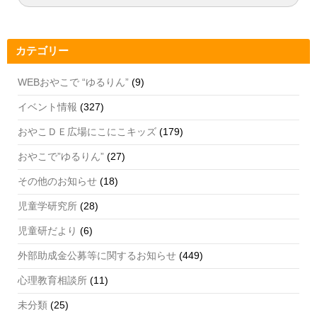
索:
索
o
m
b
o
e
カテゴリー
k
C
h
WEBおやこで “ゆるりん”
(9)
a
イベント情報
(327)
n
おやこＤＥ広場にこにこキッズ
(179)
n
おやこで”ゆるりん”
(27)
el
その他のお知らせ
(18)
児童学研究所
(28)
児童研だより
(6)
外部助成金公募等に関するお知らせ
(449)
心理教育相談所
(11)
未分類
(25)