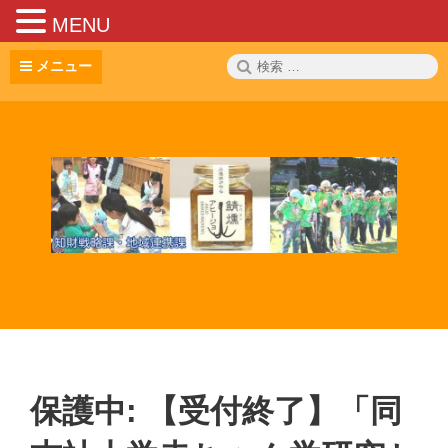
MENU
コ
検
メニュー
ン
索:
テ
ン
ツ
へ
ス
キ
ッ
プ
保護中: 【受付終了】「同