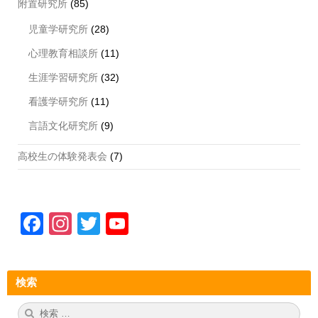
附置研究所
(85)
児童学研究所
(28)
心理教育相談所
(11)
生涯学習研究所
(32)
看護学研究所
(11)
言語文化研究所
(9)
高校生の体験発表会
(7)
F
In
T
Y
a
st
wi
o
c
a
tt
u
検索
e
gr
er
T
b
a
u
検
検