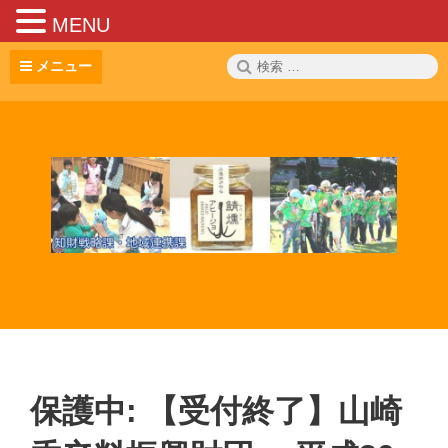
MENU
コ
検
メニュー
ン
索:
テ
ン
ツ
へ
ス
キ
ッ
プ
保護中: 【受付終了】山崎