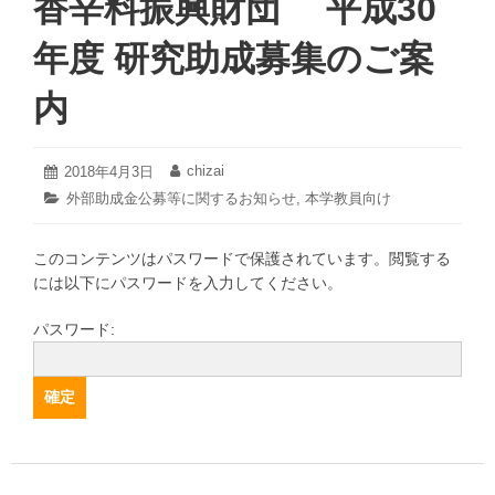
香辛料振興財団 平成30
年度 研究助成募集のご案
内
2021
chizai
投
2018年4月3日
投
年
稿
稿
カ
外部助成金公募等に関するお知らせ
,
本学教員向け
3
日:
者:
テ
月
ゴ
18
このコンテンツはパスワードで保護されています。閲覧する
リ
日
ー:
には以下にパスワードを入力してください。
パスワード: