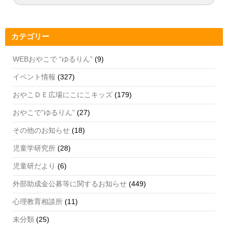
索:
索
o
m
b
o
e
カテゴリー
k
C
h
WEBおやこで “ゆるりん”
(9)
a
イベント情報
(327)
n
おやこＤＥ広場にこにこキッズ
(179)
n
おやこで”ゆるりん”
(27)
el
その他のお知らせ
(18)
児童学研究所
(28)
児童研だより
(6)
外部助成金公募等に関するお知らせ
(449)
心理教育相談所
(11)
未分類
(25)