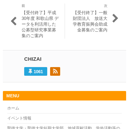
前
次
投
過
次
【受付終了】平成
【受付終了】一般
稿
去
の
30年度 和歌山県 デ
財団法人 放送大
の
投
ータを利活用した
学教育振興会助成
ナ
投
稿:
公募型研究事業募
金募集のご案内
ビ
稿:
集のご案内
ゲ
ー
CHIZAI
シ
ョ
1061
ン
MENU
ホーム
イベント情報
聖徳大学・聖徳大学短期大学部 地域貢献活動、学外活動等の