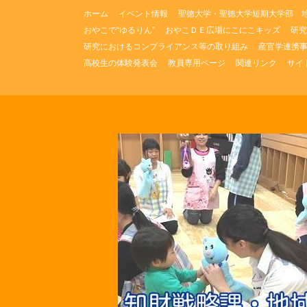
コ
ホーム
イベント情報
聖徳大学・聖徳大学短期大学部 
ン
おやこで“ゆるりん”
おやこＤＥ広場にこにこキッズ
研究
テ
研究におけるコンプライアンス等の取り組み
産官学連携
ン
ツ
高校生の体験発表会
教員専用ページ
関連リンク
サイ
へ
ス
キ
ッ
プ