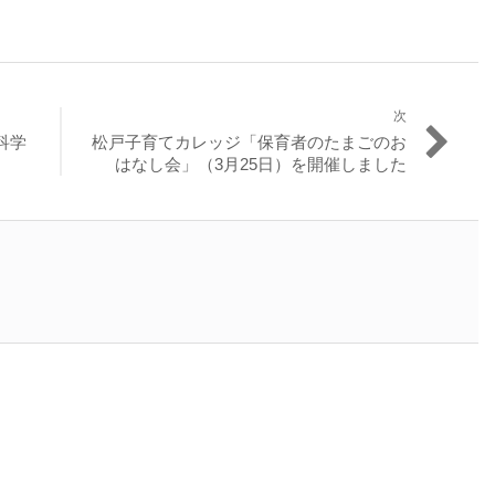
次
次
科学
松戸子育てカレッジ「保育者のたまごのお
の
はなし会」（3月25日）を開催しました
投
稿: