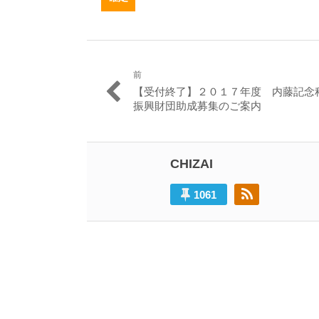
前
投
過
【受付終了】２０１７年度 内藤記念
稿
去
振興財団助成募集のご案内
の
ナ
投
ビ
稿:
CHIZAI
ゲ
ー
1061
シ
ョ
ン