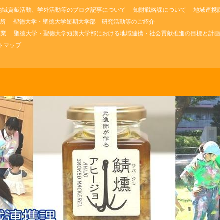
地域貢献活動、学外活動等のブログ記事について
知財戦略課について
地域連携
所
聖徳大学・聖徳大学短期大学部 研究活動等のご紹介
事業
聖徳大学・聖徳大学短期大学部における地域連携・社会貢献推進の目標と計画
トマップ