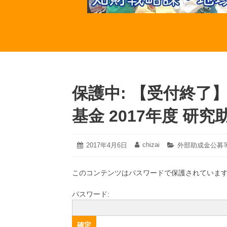
保護中: 【受付終了
基金 2017年度 研
2021
chizai
投
2017年4月6日
投
カ
外部助成金公募
年
稿
稿
テ
3
日:
者:
ゴ
月
このコンテンツはパスワードで保護されていま
リ
19
ー:
日
パスワード: