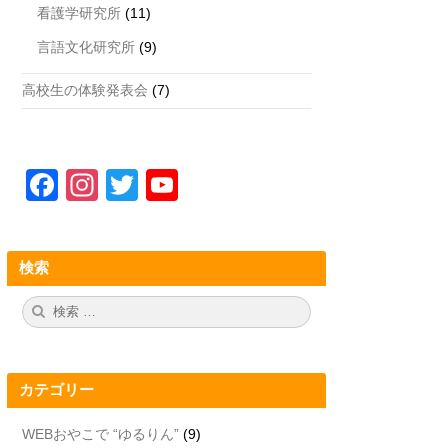
看護学研究所
(11)
言語文化研究所
(9)
高校生の体験発表会
(7)
F
In
T
Y
a
st
wi
o
c
a
tt
u
検索
e
gr
er
T
b
a
u
検
検
索:
索
o
m
b
o
e
カテゴリー
k
C
h
WEBおやこで “ゆるりん”
(9)