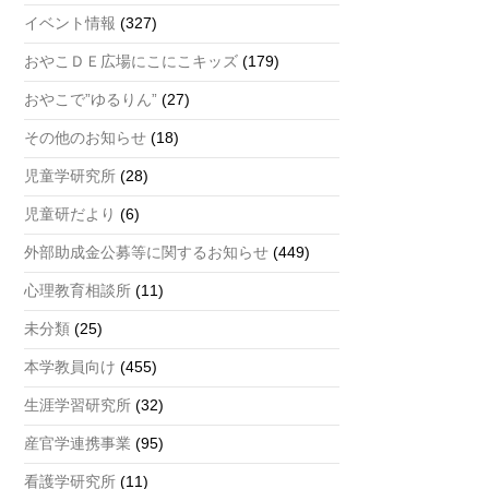
a
イベント情報
(327)
n
おやこＤＥ広場にこにこキッズ
(179)
n
おやこで”ゆるりん”
(27)
el
その他のお知らせ
(18)
児童学研究所
(28)
児童研だより
(6)
外部助成金公募等に関するお知らせ
(449)
心理教育相談所
(11)
未分類
(25)
本学教員向け
(455)
生涯学習研究所
(32)
産官学連携事業
(95)
看護学研究所
(11)