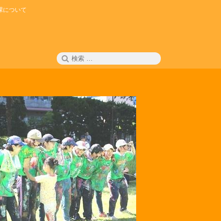
課について
検
検
索
索: