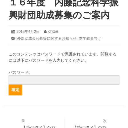
１６年度 内藤記念科学振
興財団助成募集のご案内
2021
chizai
投
2016年4月2日
投
年
稿
稿
カ
外部助成金公募等に関するお知らせ
,
本学教員向け
3
日:
者:
テ
月
ゴ
19
このコンテンツはパスワードで保護されています。閲覧する
リ
日
ー:
には以下にパスワードを入力してください。
パスワード:
前
次
投
過
次
【受付終了】公益
【受付終了】公益