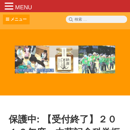
MENU
コ
検
メニュー
ン
索:
テ
ン
ツ
へ
ス
キ
ッ
プ
保護中: 【受付終了】２０