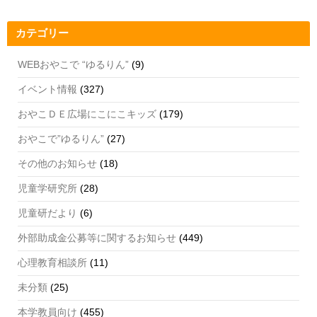
o
m
b
o
e
カテゴリー
k
C
h
WEBおやこで “ゆるりん”
(9)
a
イベント情報
(327)
n
おやこＤＥ広場にこにこキッズ
(179)
n
おやこで”ゆるりん”
(27)
el
その他のお知らせ
(18)
児童学研究所
(28)
児童研だより
(6)
外部助成金公募等に関するお知らせ
(449)
心理教育相談所
(11)
未分類
(25)
本学教員向け
(455)