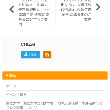
稿
去
の
財団法人 山崎香
財団法人 大川情報
の
投
辛料振興財団 平
通信基金 2016年度
ナ
投
稿:
成28年度 研究助成
研究助成募集のご
ビ
稿:
募集に関するご案
案内
内
ゲ
ー
シ
CHIZAI
ョ
1061
ン
MENU
ホーム
イベント情報
聖徳大学・聖徳大学短期大学部 地域貢献活動、学外活動等の
ブログ記事について