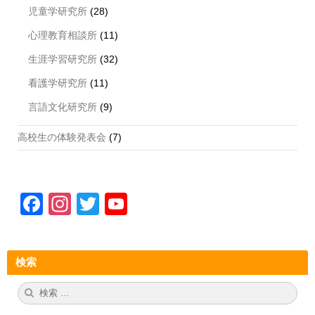
児童学研究所
(28)
心理教育相談所
(11)
生涯学習研究所
(32)
看護学研究所
(11)
言語文化研究所
(9)
高校生の体験発表会
(7)
F
In
T
Y
a
st
wi
o
c
a
tt
u
検索
e
gr
er
T
b
a
u
検
検
索:
索