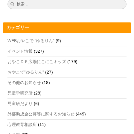
b
a
u
検
検
索:
索
o
m
b
o
e
カテゴリー
k
C
h
WEBおやこで “ゆるりん”
(9)
a
イベント情報
(327)
n
おやこＤＥ広場にこにこキッズ
(179)
n
おやこで”ゆるりん”
(27)
el
その他のお知らせ
(18)
児童学研究所
(28)
児童研だより
(6)
外部助成金公募等に関するお知らせ
(449)
心理教育相談所
(11)