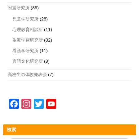
附置研究所
(85)
児童学研究所
(28)
心理教育相談所
(11)
生涯学習研究所
(32)
看護学研究所
(11)
言語文化研究所
(9)
高校生の体験発表会
(7)
F
In
T
Y
a
st
wi
o
c
a
tt
u
検索
e
gr
er
T