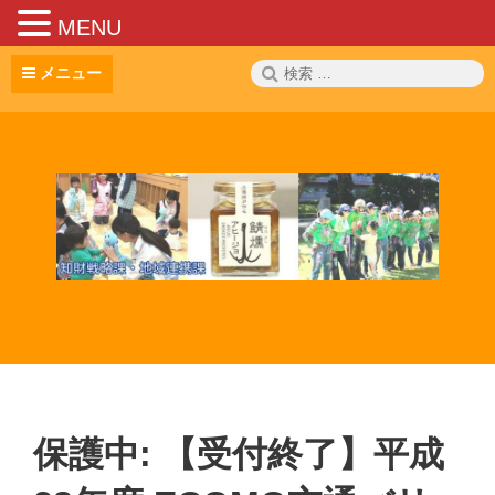
MENU
コ
検
メニュー
ン
索:
テ
ン
ツ
へ
ス
キ
ッ
プ
保護中: 【受付終了】平成