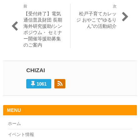
前
次
投
過
次
【受付終了】電気
松戸子育てカレッ
稿
去
の
通信普及財団 長期
ジ おやこで“ゆるり
の
投
海外研究援助/シン
ん”の活動紹介
ナ
投
稿:
ポジウム・ セミナ
ビ
稿:
ー開催等援助募集
のご案内
ゲ
ー
シ
CHIZAI
ョ
1061
ン
MENU
ホーム
イベント情報