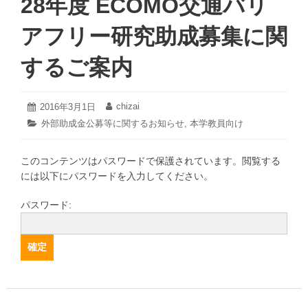
28年度 ECOMO交通バリ
アフリー研究助成募集に関
するご案内
2021
chizai
投
2016年3月1日
投
年
稿
稿
カ
外部助成金公募等に関するお知らせ
,
本学教員向け
3
日:
者:
テ
月
ゴ
19
このコンテンツはパスワードで保護されています。閲覧する
リ
日
ー:
には以下にパスワードを入力してください。
パスワード: