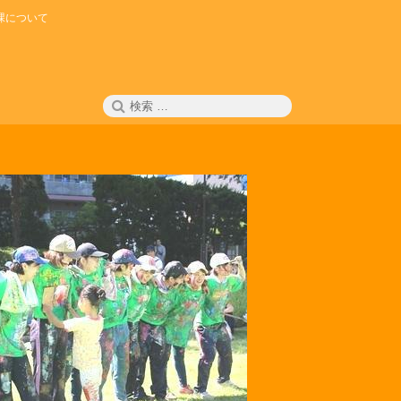
課について
検
検
索
索: