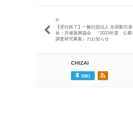
前
投
過
【受付終了】一般社団法人 全国勤労者
稿
去
祉・共催振興協会 『2023年度 公募
の
調査研究募集』のお知らせ
ナ
投
ビ
稿:
ゲ
CHIZAI
ー
1061
シ
ョ
ン