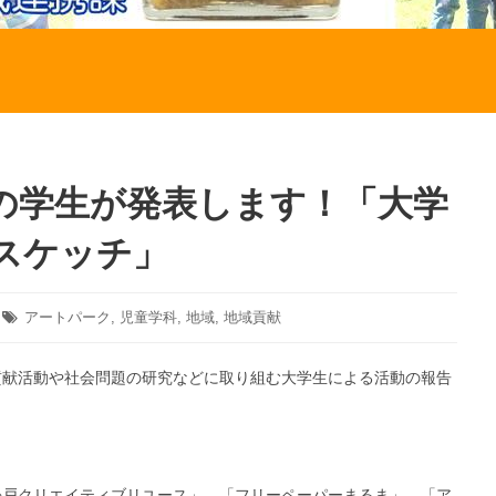
の学生が発表します！「大学
スケッチ」
タ
アートパーク
,
児童学科
,
地域
,
地域貢献
グ:
貢献活動や社会問題の研究などに取り組む大学生による活動の報告
松戸クリエイティブリユース」、「フリーペーパーまるま」、「ア