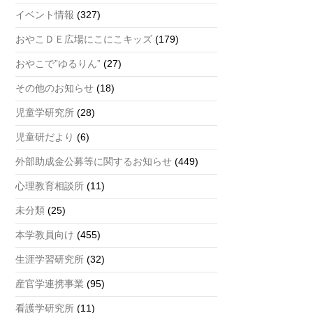
a
イベント情報
(327)
n
おやこＤＥ広場にこにこキッズ
(179)
n
おやこで”ゆるりん”
(27)
el
その他のお知らせ
(18)
児童学研究所
(28)
児童研だより
(6)
外部助成金公募等に関するお知らせ
(449)
心理教育相談所
(11)
未分類
(25)
本学教員向け
(455)
生涯学習研究所
(32)
産官学連携事業
(95)
看護学研究所
(11)