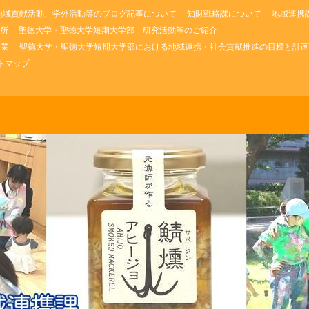
地域貢献活動、学外活動等のブログ記事について
知財戦略課について
地域連携
所
聖徳大学・聖徳大学短期大学部 研究活動等のご紹介
事業
聖徳大学・聖徳大学短期大学部における地域連携・社会貢献推進の目標と計画
トマップ