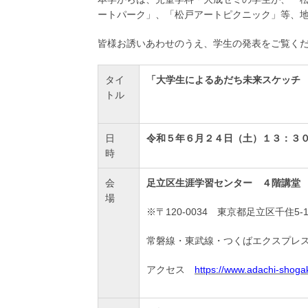
ートパーク」、「松戸アートピクニック」等、
皆様お誘いあわせのうえ、学生の発表をご覧く
タイ
「大学生によるあだち未来スケッチ
トル
日
令和５年６月２４日（土）１３：３
時
会
足立区生涯学習センター ４階講堂
場
※〒120-0034 東京都足立区千住5-1
常磐線・東武線・つくばエクスプレス
アクセス
https://www.adachi-shoga