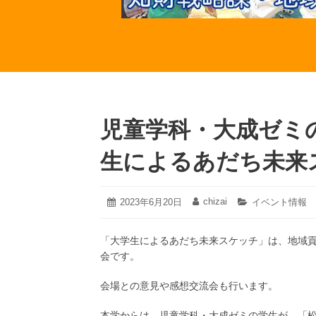
児童学科・大成ゼミ
生によるあだち未来
2023
chizai
投
2023年6月20日
投
カ
イベント情報
年
稿
稿
テ
6
日:
者:
ゴ
月
「大学生によるあだち未来スケッチ」は、地域
リ
20
ー:
会です。
日
会場との意見や感想交流会も行います。
本学からは、児童学科・大成ゼミの学生が、「