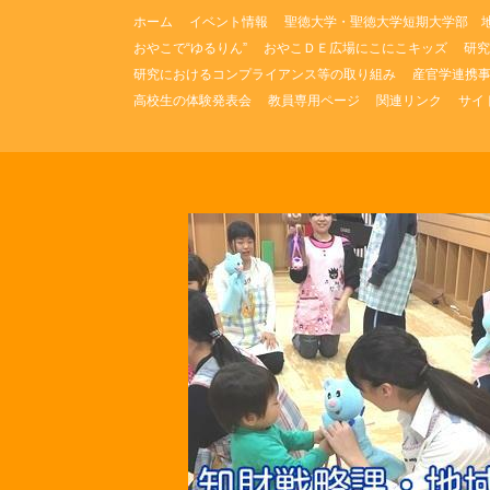
コ
ホーム
イベント情報
聖徳大学・聖徳大学短期大学部 
ン
おやこで“ゆるりん”
おやこＤＥ広場にこにこキッズ
研究
テ
研究におけるコンプライアンス等の取り組み
産官学連携
ン
ツ
高校生の体験発表会
教員専用ページ
関連リンク
サイ
へ
ス
キ
ッ
プ