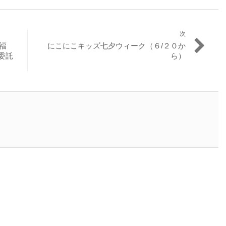
次
次
福
にこにこキッズ七夕ウィーク（６/２０か
の
委託
ら）
投
稿: