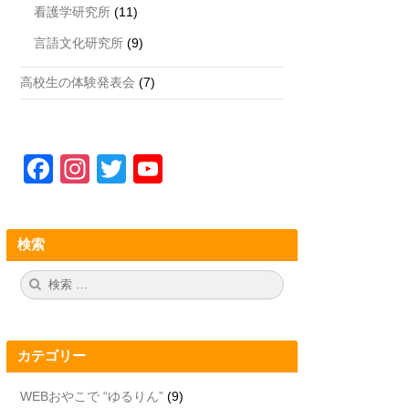
看護学研究所
(11)
言語文化研究所
(9)
高校生の体験発表会
(7)
F
In
T
Y
a
st
wi
o
c
a
tt
u
検索
e
gr
er
T
b
a
u
検
検
索:
索
o
m
b
o
e
カテゴリー
k
C
h
WEBおやこで “ゆるりん”
(9)