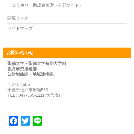
コラボリー助成金検索（外部サイト）
関連リンク
サイトマップ
お問い合わせ
聖徳大学・聖徳大学短期大学部
教育研究推進部
知財戦略課・地域連携課
〒271-8555
千葉県松戸市岩瀬550
TEL : 047-365-1111(大代表)
F
T
Li
a
wi
n