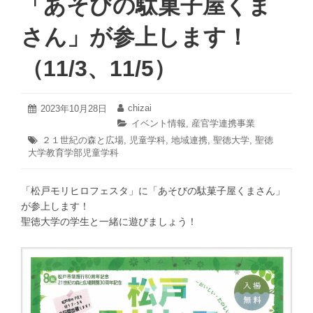
「あそびの駄菓子屋くま
さん」が参上します！
（11/3、11/5）
2023
chizai
投
2023年10月28日
投
年
稿
稿
カ
イベント情報
,
産官学連携事業
10
日:
者:
テ
タ
２１世紀の森と広場
,
児童学科
,
地域連携
,
聖徳大学
,
聖徳
月
ゴ
大学教育学部児童学科
グ:
28
リ
日
ー:
「松戸モリヒロフェスタ」に「あそびの駄菓子屋くまさん」
が参上します！
聖徳大学の学生と一緒に遊びましょう！