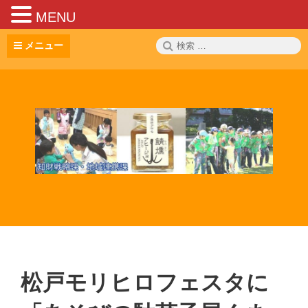
MENU
コ
検
メニュー
ン
索:
テ
ン
ツ
へ
ス
キ
ッ
プ
松戸モリヒロフェスタに