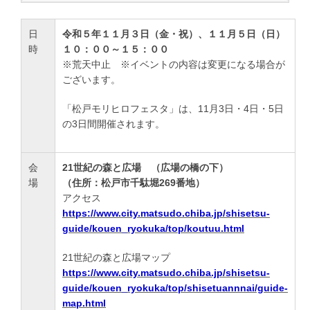
日
令和５年１１月３日（金・祝）、１１月５日（日）
時
１０：００～１５：００
※荒天中止 ※イベントの内容は変更になる場合が
ございます。
「松戸モリヒロフェスタ」は、11月3日・4日・5日
の3日間開催されます。
会
21世紀の森と広場 （広場の橋の下）
場
（住所：松戸市千駄堀269番地）
アクセス
https://www.city.matsudo.chiba.jp/shisetsu-
guide/kouen_ryokuka/top/koutuu.html
21世紀の森と広場マップ
https://www.city.matsudo.chiba.jp/shisetsu-
guide/kouen_ryokuka/top/shisetuannnai/guide-
map.html