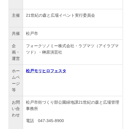
主催
21世紀の森と広場イベント実行委員会
共催
松戸市
企
フォークソノミー株式会社・ラブマツ（アイラブマ
画・
ツド）・榊原演芸社
運営
ホー
松戸モリヒロフェスタ
ムペ
ージ
等
お問
松戸市街づくり部公園緑地課21世紀の森と広場管理
い合
事務所
わせ
電話 047-345-8900