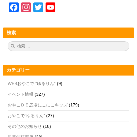
F
In
T
Y
a
st
wi
o
c
a
tt
u
検索
e
gr
er
T
b
a
u
検
検
索:
索
o
m
b
o
e
カテゴリー
k
C
h
WEBおやこで “ゆるりん”
(9)
a
イベント情報
(327)
n
おやこＤＥ広場にこにこキッズ
(179)
n
おやこで”ゆるりん”
(27)
el
その他のお知らせ
(18)
児童学研究所
(28)