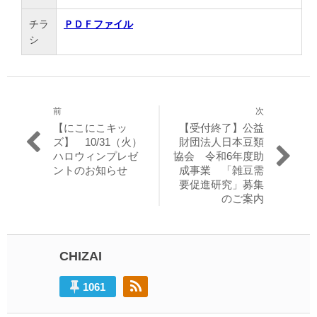
チラ
ＰＤＦファイル
シ
前
次
投
過
次
【にこにこキッ
【受付終了】公益
稿
去
の
ズ】 10/31（火）
財団法人日本豆類
の
投
ハロウィンプレゼ
協会 令和6年度助
ナ
投
稿:
ントのお知らせ
成事業 「雑豆需
ビ
稿:
要促進研究」募集
のご案内
ゲ
ー
シ
CHIZAI
ョ
1061
ン