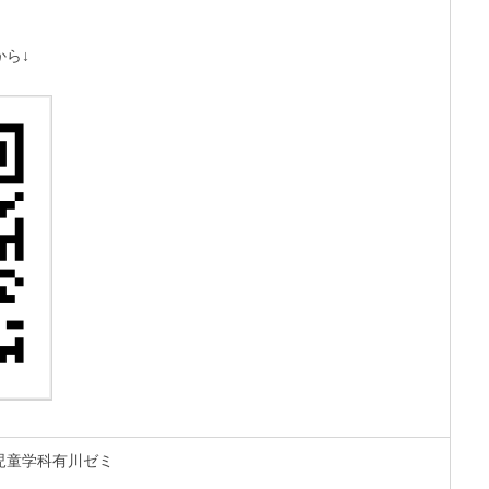
ら↓
児童学科有川ゼミ