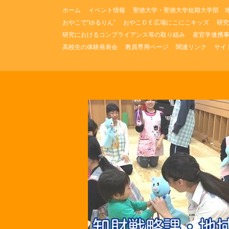
コ
ホーム
イベント情報
聖徳大学・聖徳大学短期大学部 
ン
おやこで“ゆるりん”
おやこＤＥ広場にこにこキッズ
研究
テ
研究におけるコンプライアンス等の取り組み
産官学連携
ン
ツ
高校生の体験発表会
教員専用ページ
関連リンク
サイ
へ
ス
キ
ッ
プ