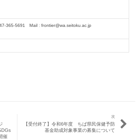
91 Mail : frontier@wa.seitoku.ac.jp
次
次
ジ
【受付終了】令和6年度 ちば県民保健予防
の
DGs
基金助成対象事業の募集について
投
開催