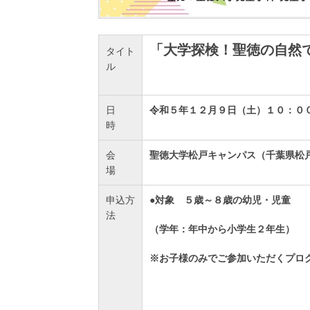
「大学探検！聖徳の自然
タイト
ル
日
令和５年１２月９日（土）１０：０
時
会
聖徳大学松戸キャンパス（千葉県松戸
場
申込方
●
対象 ５歳～８歳の幼児・児童
法
（学年：年中から小学生２年生）
※お子様のみでご参加いただくプロ