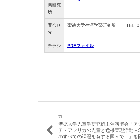
習研究
所
問合せ
聖徳大学生涯学習研究所 TEL: 047-365-56
先
チラシ
PDFファイル
前
投
過
聖徳大学児童学研究所主催講演会「ア
稿
去
ア・アフリカの児童と危機管理活動－S
の
のすべての課題を有する国々で－」を
ナ