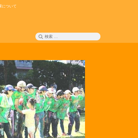
課について
検
検
索
索: