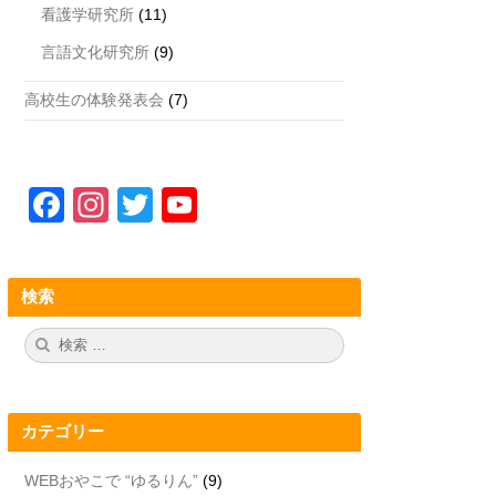
看護学研究所
(11)
言語文化研究所
(9)
高校生の体験発表会
(7)
F
In
T
Y
a
st
wi
o
c
a
tt
u
検索
e
gr
er
T
b
a
u
検
検
索:
索
o
m
b
o
e
カテゴリー
k
C
h
WEBおやこで “ゆるりん”
(9)