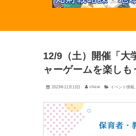
12/9（土）開催「
ャーゲームを楽しも
2023
chizai
投
2023年11月13日
投
カ
イベント情報
年
稿
稿
テ
11
日:
者:
ゴ
月
リ
13
ー:
日