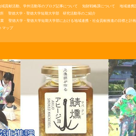
地域貢献活動、学外活動等のブログ記事について
知財戦略課について
地域連携
所
聖徳大学・聖徳大学短期大学部 研究活動等のご紹介
事業
聖徳大学・聖徳大学短期大学部における地域連携・社会貢献推進の目標と計画
トマップ