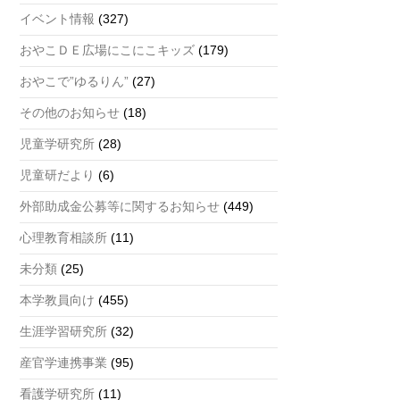
a
イベント情報
(327)
n
おやこＤＥ広場にこにこキッズ
(179)
n
おやこで”ゆるりん”
(27)
el
その他のお知らせ
(18)
児童学研究所
(28)
児童研だより
(6)
外部助成金公募等に関するお知らせ
(449)
心理教育相談所
(11)
未分類
(25)
本学教員向け
(455)
生涯学習研究所
(32)
産官学連携事業
(95)
看護学研究所
(11)