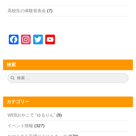
高校生の体験発表会
(7)
F
In
T
Y
a
st
wi
o
c
a
tt
u
検索
e
gr
er
T
b
a
u
検
検
索:
索
o
m
b
o
e
カテゴリー
k
C
h
WEBおやこで “ゆるりん”
(9)
a
イベント情報
(327)