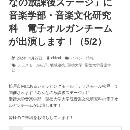
なの放課後ステージ」に
音楽学部・音楽文化研究
科 電子オルガンチーム
が出演します！（5/2）
2024
chizai
投
2024年4月27日
投
カ
イベント情報
年
稿
稿
テ
タ
テラスモール松戸
,
地域連携
,
聖徳大学
,
聖徳大学音楽学
4
日:
者:
ゴ
部
グ:
月
リ
27
ー:
日
松戸市内にあるショッピングモール「テラスモール松戸」で
開催されます「みんなの放課後ステージ」に、
聖徳大学音楽学部・聖徳大学大学院音楽文化研究科の電子オ
ルガンチームが出演します！
皆様のご来場をお待ちしています！