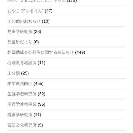
n
おやこＤＥ広場にこにこキッズ
(179)
n
おやこで”ゆるりん”
(27)
el
その他のお知らせ
(18)
児童学研究所
(28)
児童研だより
(6)
外部助成金公募等に関するお知らせ
(449)
心理教育相談所
(11)
未分類
(25)
本学教員向け
(455)
生涯学習研究所
(32)
産官学連携事業
(95)
看護学研究所
(11)
言語文化研究所
(9)