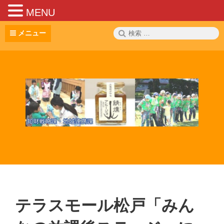
MENU
コ
検
メニュー
ン
索:
テ
ン
ツ
へ
ス
キ
ッ
プ
テラスモール松戸「みん