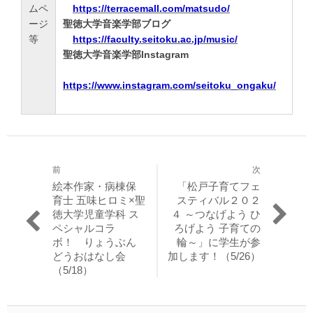
ムペ
https://terracemall.com/matsudo/
ージ
聖徳大学音楽学部ブログ
等
https://faculty.seitoku.ac.jp/music/
聖徳大学音楽学部Instagram
https://www.instagram.com/seitoku_ongaku/
前
次
投
過
次
絵本作家・病棟保
「松戸子育てフェ
稿
去
の
育士 五味ヒロミ×聖
スティバル２０２
の
投
徳大学児童学科 ス
４ ～つなげよう ひ
ナ
投
稿:
ペシャルコラ
ろげよう 子育ての
ビ
稿:
ボ！ りょうぶん
輪～」に学生が参
どうおはなし会
加します！（5/26）
ゲ
（5/18）
ー
シ