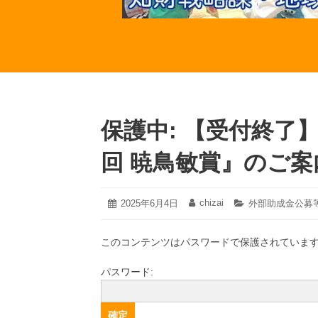
保護中: 【受付終了
回 暁鳥敏賞』のご案
2025
chizai
投
2025年6月4日
投
カ
外部助成金公募
年
稿
稿
テ
8
日:
者:
ゴ
月
このコンテンツはパスワードで保護されていま
リ
22
ー:
日
パスワード: