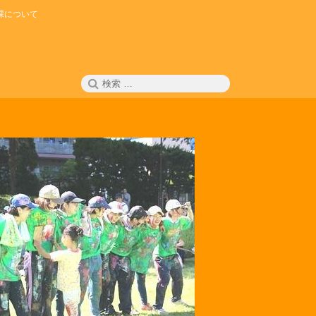
課について
検
検
索
索: