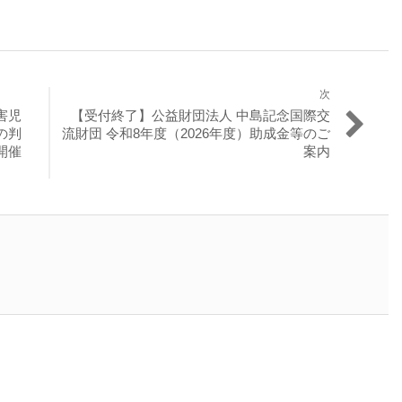
次
次
害児
【受付終了】公益財団法人 中島記念国際交
の
の判
流財団 令和8年度（2026年度）助成金等のご
投
開催
案内
稿: