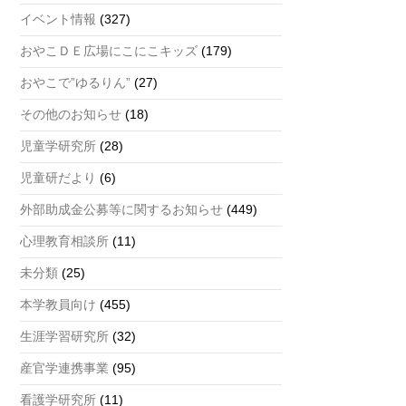
a
イベント情報
(327)
n
おやこＤＥ広場にこにこキッズ
(179)
n
おやこで”ゆるりん”
(27)
el
その他のお知らせ
(18)
児童学研究所
(28)
児童研だより
(6)
外部助成金公募等に関するお知らせ
(449)
心理教育相談所
(11)
未分類
(25)
本学教員向け
(455)
生涯学習研究所
(32)
産官学連携事業
(95)
看護学研究所
(11)