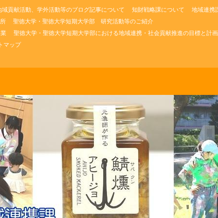
地域貢献活動、学外活動等のブログ記事について
知財戦略課について
地域連携
所
聖徳大学・聖徳大学短期大学部 研究活動等のご紹介
事業
聖徳大学・聖徳大学短期大学部における地域連携・社会貢献推進の目標と計画
トマップ