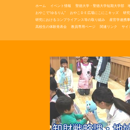
コ
ホーム
イベント情報
聖徳大学・聖徳大学短期大学部 
ン
おやこで“ゆるりん”
おやこＤＥ広場にこにこキッズ
研究
テ
研究におけるコンプライアンス等の取り組み
産官学連携
ン
ツ
高校生の体験発表会
教員専用ページ
関連リンク
サイ
へ
ス
キ
ッ
プ