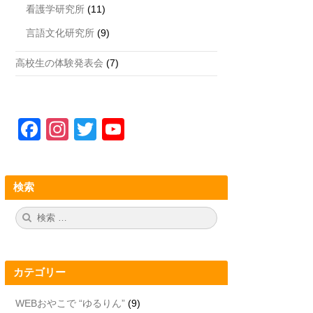
看護学研究所
(11)
言語文化研究所
(9)
高校生の体験発表会
(7)
F
In
T
Y
a
st
wi
o
c
a
tt
u
検索
e
gr
er
T
b
a
u
検
検
索:
索
o
m
b
o
e
カテゴリー
k
C
h
WEBおやこで “ゆるりん”
(9)