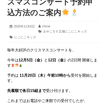
スマスコンサート予約申
込方法のご案内
2025
chizai
投
2025年11月6日
投
年
稿
稿
カ
おやこＤＥ広場にこにこキッズ
11
日:
者:
テ
タ
にこにこキッズ
月
ゴ
グ:
22
リ
日
ー:
毎年大好評のクリスマスコンサートを、
今年は
12月5日（金）
と
12日（金）
の2日間 開催しま
す
予約は
11月20日（木）午前10時から
受付を開始しま
す。
先着順で各日15組まで
受け付けます。
これまではお電話やご来館での受付でしたが、