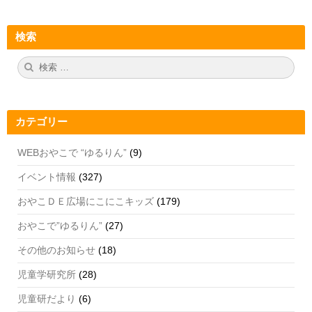
a
st
wi
o
c
a
tt
u
検索
e
gr
er
T
b
a
u
検
検
索:
索
o
m
b
o
e
カテゴリー
k
C
h
WEBおやこで “ゆるりん”
(9)
a
イベント情報
(327)
n
おやこＤＥ広場にこにこキッズ
(179)
n
おやこで”ゆるりん”
(27)
el
その他のお知らせ
(18)
児童学研究所
(28)
児童研だより
(6)