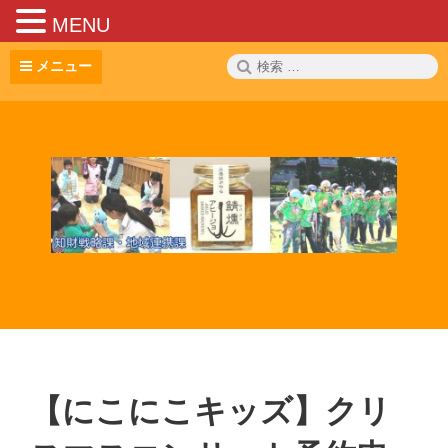
MENU
コ
検
メニュー
ン
索:
テ
ン
ツ
へ
ス
キ
ッ
プ
【にこにこキッズ】クリ