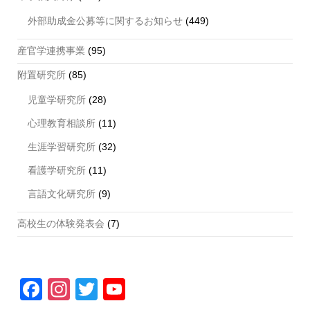
外部助成金公募等に関するお知らせ
(449)
産官学連携事業
(95)
附置研究所
(85)
児童学研究所
(28)
心理教育相談所
(11)
生涯学習研究所
(32)
看護学研究所
(11)
言語文化研究所
(9)
高校生の体験発表会
(7)
F
In
T
Y