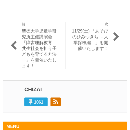
前
次
投
過
次
聖徳大学児童学研
11/29(土) 「あそび
稿
去
の
究所主催講演会
のひみつきち －大
の
投
「障害理解教育―
学探検編－」を開
ナ
投
稿:
共生社会を担う子
催いたします！
ビ
稿:
どもを育てる方法
―」を開催いたし
ゲ
ます！
ー
シ
ョ
CHIZAI
ン
1061
MENU