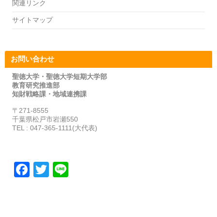
関連リンク
サイトマップ
お問い合わせ
聖徳大学・聖徳大学短期大学部
教育研究推進部
知財戦略課・地域連携課
〒271-8555
千葉県松戸市岩瀬550
TEL : 047-365-1111(大代表)
F
T
Li
a
wi
n
c
tt
e
e
er