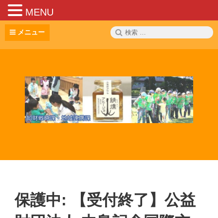
MENU
コ
検
メニュー
ン
索:
テ
ン
ツ
へ
ス
キ
ッ
プ
保護中: 【受付終了】公益