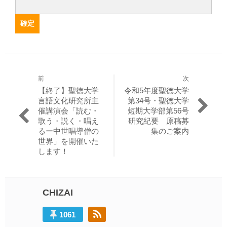
前
次
投
過
次
【終了】聖徳大学
令和5年度聖徳大学
稿
去
の
言語文化研究所主
第34号・聖徳大学
の
投
催講演会「読む・
短期大学部第56号
ナ
投
稿:
歌う・説く・唱え
研究紀要 原稿募
ビ
稿:
るー中世唱導僧の
集のご案内
世界」を開催いた
ゲ
します！
ー
シ
ョ
CHIZAI
ン
1061