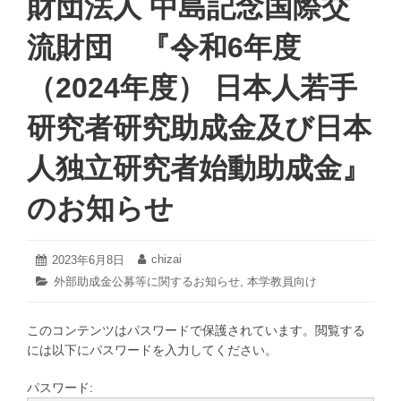
財団法人 中島記念国際交
流財団 『令和6年度
（2024年度） 日本人若手
研究者研究助成金及び日本
人独立研究者始動助成金』
のお知らせ
2024
chizai
投
2023年6月8日
投
年
稿
稿
カ
外部助成金公募等に関するお知らせ
,
本学教員向け
2
日:
者:
テ
月
ゴ
29
このコンテンツはパスワードで保護されています。閲覧する
リ
日
ー:
には以下にパスワードを入力してください。
パスワード: