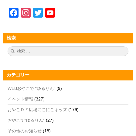
F
In
T
Y
a
st
wi
o
c
a
tt
u
検索
e
gr
er
T
b
a
u
検
検
索:
索
o
m
b
o
e
カテゴリー
k
C
h
WEBおやこで “ゆるりん”
(9)
a
イベント情報
(327)
n
おやこＤＥ広場にこにこキッズ
(179)
n
おやこで”ゆるりん”
(27)
el
その他のお知らせ
(18)