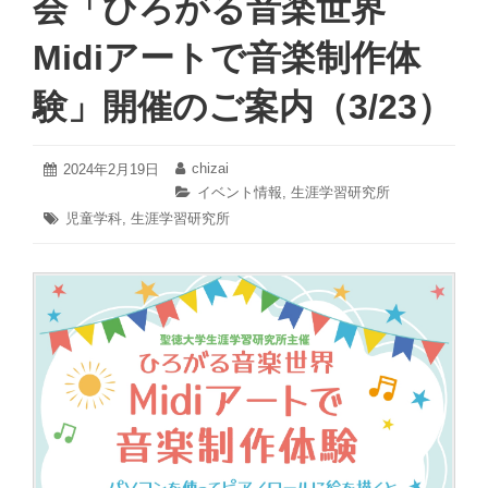
会「ひろがる音楽世界
Midiアートで音楽制作体
験」開催のご案内（3/23）
2024
chizai
投
2024年2月19日
投
年
稿
稿
カ
イベント情報
,
生涯学習研究所
2
日:
者:
テ
タ
児童学科
,
生涯学習研究所
月
ゴ
グ:
19
リ
日
ー: