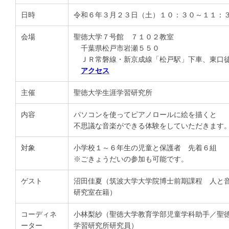
日時
令和６年３月２３日（土）１０：３０～１１：
会場
聖徳大学７号館 ７１０２教室
千葉県松戸市岩瀬５５０
ＪＲ常磐線・新京成線「松戸駅」下車、東口
アクセス
主催
聖徳大学生涯学習研究所
内容
パソコンを使ってピアノロールに絵を描くと
不思議な音楽ができる体験をしていただきます
対象
小学校１～６年生の児童と保護者 先着６組
※ごきょうだいの参加も可能です。
ゲスト
沼田佳夏（筑波大学大学院博士前期課程 人と
研究室在籍）
コーディネ
小林梨紗（聖徳大学教育学部児童学科助手／聖
ーター
学習研究所研究員）