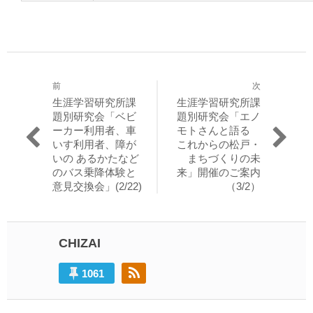
前
次
投
過
次
生涯学習研究所課
生涯学習研究所課
稿
去
の
題別研究会「ベビ
題別研究会「エノ
の
投
ーカー利用者、車
モトさんと語る
ナ
投
稿:
いす利用者、障が
これからの松戸・
ビ
稿:
いの あるかたなど
まちづくりの未
のバス乗降体験と
来」開催のご案内
ゲ
意見交換会」(2/22)
（3/2）
ー
シ
ョ
CHIZAI
ン
1061