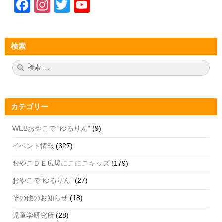
F
In
T
Y
a
st
wi
o
c
a
tt
u
検索
e
gr
er
T
b
a
u
検
検
索:
索
o
m
b
o
e
カテゴリー
k
C
h
WEBおやこで “ゆるりん”
(9)
a
イベント情報
(327)
n
おやこＤＥ広場にこにこキッズ
(179)
n
おやこで”ゆるりん”
(27)
el
その他のお知らせ
(18)
児童学研究所
(28)