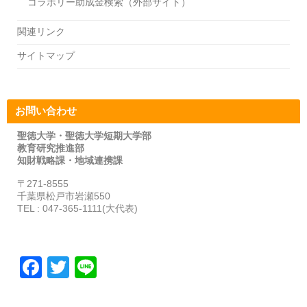
コラボリー助成金検索（外部サイト）
関連リンク
サイトマップ
お問い合わせ
聖徳大学・聖徳大学短期大学部
教育研究推進部
知財戦略課・地域連携課
〒271-8555
千葉県松戸市岩瀬550
TEL : 047-365-1111(大代表)
F
T
Li
a
wi
n