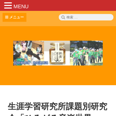
MENU
コ
検
メニュー
ン
索:
テ
ン
ツ
へ
ス
キ
ッ
プ
生涯学習研究所課題別研究