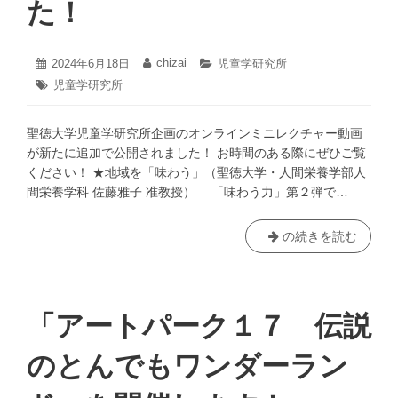
た！
た！
た
ち
は
2024
chizai
投
2024年6月18日
投
カ
児童学研究所
ど
年
稿
稿
テ
タ
児童学研究所
6
日:
者:
ゴ
う
グ:
月
リ
ア
18
ー:
聖徳大学児童学研究所企画のオンラインミニレクチャー動画
ソ
日
が新たに追加で公開されました！ お時間のある際にぜひご覧
ブ
ください！ ★地域を「味わう」（聖徳大学・人間栄養学部人
か
間栄養学科 佐藤雅子 准教授） 「味わう力」第２弾で…
～
聖
の続きを読む
徳
大
学
児
「アートパーク１７ 伝説
童
学
のとんでもワンダーラン
研
究