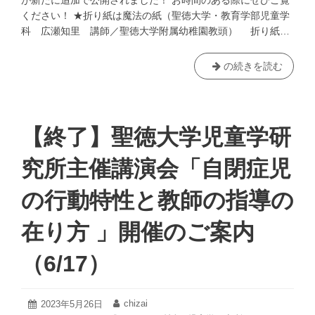
が新たに追加で公開されました！ お時間のある際にぜひご覧
催
ください！ ★折り紙は魔法の紙（聖徳大学・教育学部児童学
い
科 広瀬知里 講師／聖徳大学附属幼稚園教頭） 折り紙…
た
し
ま
聖
の続きを読む
す！
徳
（9
大
月
学
10
児
【終了】聖徳大学児童学研
日）
童
学
究所主催講演会「自閉症児
研
究
の行動特性と教師の指導の
所
企
在り方 」開催のご案内
画！
オ
（6/17）
ン
ラ
イ
2023
chizai
投
2023年5月26日
投
ン
年