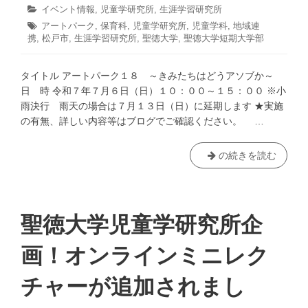
育
年
企
稿
稿
カ
イベント情報
,
児童学研究所
,
生涯学習研究所
6
て
日:
者:
画！
テ
タ
アートパーク
,
月
保育科
,
児童学研究所
,
児童学科
,
地域連
る
ゴ
オ
13
携
,
グ:
松戸市
,
生涯学習研究所
,
聖徳大学
,
聖徳大学短期大学部
リ
方
日
ン
ー:
法
ラ
タイトル アートパーク１８ ～きみたちはどうアソブか～
―」
イ
日 時 令和７年７月６日（日）１０：００～１５：００ ※小
を
ン
雨決行 雨天の場合は７月１３日（日）に延期します ★実施
開
ミ
の有無、詳しい内容等はブログでご確認ください。 …
催
ニ
い
レ
た
ク
ア
の続きを読む
し
チ
ー
ま
ャ
ト
す！
ー
パ
が
ー
聖徳大学児童学研究所企
追
ク
加
１
画！オンラインミニレク
さ
８
れ
～
チャーが追加されまし
ま
き
し
み