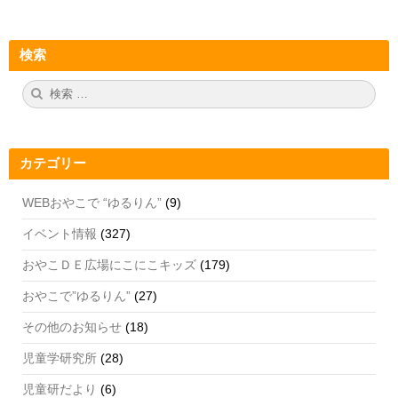
a
st
wi
o
c
a
tt
u
検索
e
gr
er
T
b
a
u
検
検
索:
索
o
m
b
o
e
カテゴリー
k
C
h
WEBおやこで “ゆるりん”
(9)
a
イベント情報
(327)
n
おやこＤＥ広場にこにこキッズ
(179)
n
おやこで”ゆるりん”
(27)
el
その他のお知らせ
(18)
児童学研究所
(28)
児童研だより
(6)