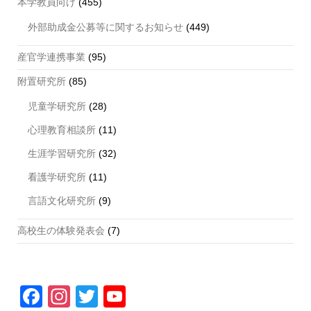
本学教員向け
(455)
外部助成金公募等に関するお知らせ
(449)
産官学連携事業
(95)
附置研究所
(85)
児童学研究所
(28)
心理教育相談所
(11)
生涯学習研究所
(32)
看護学研究所
(11)
言語文化研究所
(9)
高校生の体験発表会
(7)
F
In
T
Y