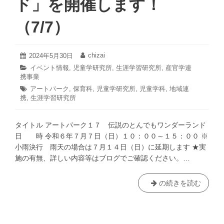
ド」を開催します！
所
企
（7/7）
画！
オ
ン
2024
chizai
投
2024年5月30日
投
ラ
年
稿
稿
カ
イベント情報
,
児童学研究所
,
生涯学習研究所
,
産官学連
5
日:
者:
イ
携事業
テ
月
ン
ゴ
30
タ
アートパーク
,
保育科
,
児童学研究所
,
児童学科
,
地域連
リ
ミ
日
携
,
グ:
生涯学習研究所
ー:
ニ
レ
タイトル アートパーク１７ 伝説のとんでもワンダーランド
ク
日 時 令和６年７月７日（日）１０：００～１５：００ ※
チ
小雨決行 雨天の場合は７月１４日（日）に延期します ★実
ャ
施の有無、詳しい内容等はブログでご確認ください。…
ー
が
「ア
の続きを読む
追
ー
加
ト
さ
パ
れ