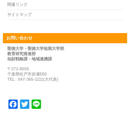
関連リンク
サイトマップ
お問い合わせ
聖徳大学・聖徳大学短期大学部
教育研究推進部
知財戦略課・地域連携課
〒271-8555
千葉県松戸市岩瀬550
TEL : 047-365-1111(大代表)
F
T
Li
a
wi
n
c
tt
e