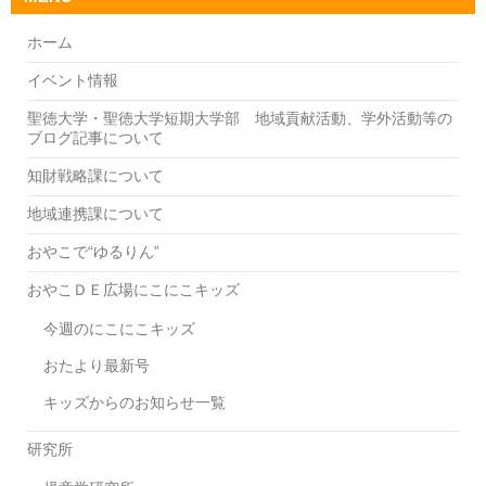
の
所
り
在
企
ホーム
り
画！
イベント情報
方
オ
」
ン
聖徳大学・聖徳大学短期大学部 地域貢献活動、学外活動等の
開
ラ
ブログ記事について
催
イ
知財戦略課について
の
ン
ご
ミ
地域連携課について
案
ニ
内
レ
おやこで“ゆるりん”
（6/17）
ク
おやこＤＥ広場にこにこキッズ
チ
ャ
今週のにこにこキッズ
ー
おたより最新号
が
追
キッズからのお知らせ一覧
加
さ
研究所
れ