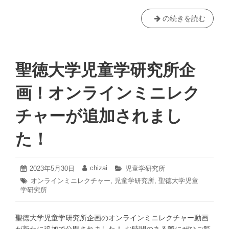
し
「ア
の続きを読む
ま
ー
す！
ト
（7/7）
パ
ー
聖徳大学児童学研究所企
ク
１
画！オンラインミニレク
６
ニ
チャーが追加されまし
ュ
ー
た！
ワ
ー
ル
2023
chizai
投
2023年5月30日
投
カ
児童学研究所
ド
年
稿
稿
テ
タ
オンラインミニレクチャー
,
児童学研究所
,
聖徳大学児童
5
日:
者:
ゴ
爆
学研究所
グ:
月
リ
誕」
30
ー:
を
日
聖徳大学児童学研究所企画のオンラインミニレクチャー動画
開