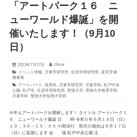
ー
ま
「アートパーク１６ ニ
ク
し
１
た！
ューワールド爆誕」を開
７
伝
催いたします！（9月10
説
の
日）
と
ん
で
2023
chizai
投
2023年7月27日
投
も
年
稿
稿
カ
イベント情報
,
児童学研究所
,
生涯学習研究所
,
産官学連
7
日:
者:
ワ
携事業
テ
月
ン
ゴ
27
タ
アートパーク
,
保育科
,
児童学研究所
,
児童学科
,
松戸中央
リ
ダ
日
公園
グ:
,
松戸市
,
生涯学習研究所
,
聖徳大学
,
聖徳大学教育学部
ー:
児童学科
,
聖徳大学短期大学部
ー
ラ
ン
今年もアートパークを開催します！ タイトル アートパーク１
ド」
６ ニューワールド爆誕 日 時 令和５年９月１０日（日）
を
１０：３０～１５：００ 小雨決行 雨天の場合は９月１７日
開
（日）に延期します 会 場 松戸中央公園 主 …
催