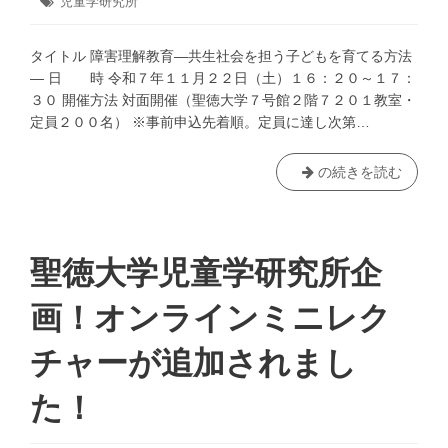
タ
児童学研究所
月
ゴ
ー
グ:
31
リ
ク
日
ー:
タイトル 障害理解教育―共生社会を担う子どもを育てる方法
１
― 日 時 令和７年１１月２２日（土）１６：２０～１７：
９
３０ 開催方法 対面開催（聖徳大学７号館２階７２０１教室・
～
定員２００名） ※事前申込先着順。定員に達し次第…
こ
わ
し
聖
の続きを読む
な
徳
が
大
ら
学
つ
児
聖徳大学児童学研究所企
く
童
ろ
学
画！オンラインミニレク
う
研
～
究
チャーが追加されまし
所
主
た！
催
講