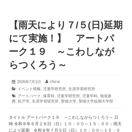
【雨天により７/５(日)延期
にて実施！】 アートパ
ーク１９ ～こわしなが
らつくろう～
2026
chizai
投
2026年7月1日
投
年
稿
稿
カ
イベント情報
,
児童学研究所
,
生涯学習研究所
7
日:
者:
テ
タ
アートパーク
,
月
保育科
,
児童学研究所
,
児童学科
,
地域連
ゴ
1
携
,
グ:
松戸市
,
生涯学習研究所
,
聖徳大学
,
聖徳大学短期大学部
リ
日
ー:
タイトル アートパーク１９ ～こわしながらつくろう～ 日
時 令和８年６月２８日（日）１０：００～１５：００ ↓ 雨天
により延期 令和８年７月５日（日）１０：００～１５：０