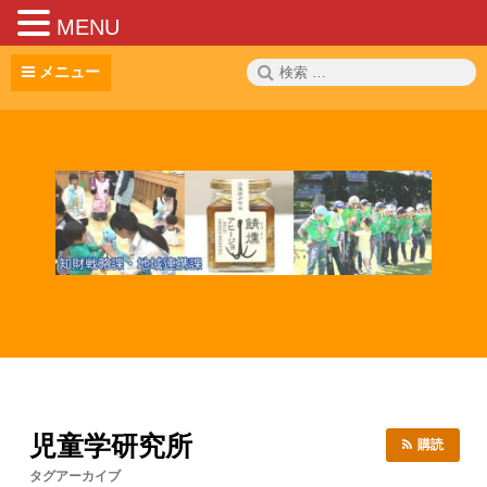
MENU
コ
検
メニュー
ン
索:
テ
ン
ツ
へ
ス
キ
ッ
プ
児童学研究所
購読
タグアーカイブ