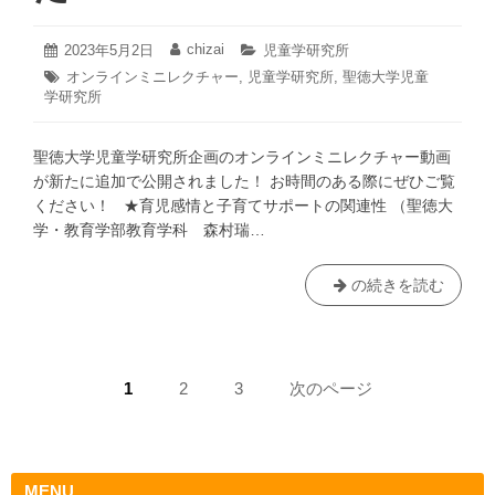
主
催
2023
chizai
投
2023年5月2日
投
カ
児童学研究所
講
年
稿
稿
テ
タ
オンラインミニレクチャー
,
児童学研究所
,
聖徳大学児童
5
日:
者:
ゴ
演
学研究所
グ:
月
リ
会
2
ー:
「自
日
聖徳大学児童学研究所企画のオンラインミニレクチャー動画
閉
が新たに追加で公開されました！ お時間のある際にぜひご覧
症
ください！ ★育児感情と子育てサポートの関連性 ​（聖徳大
児
学・教育学部教育学科 森村瑞…
の
行
動
聖
の続きを読む
特
徳
性
大
と
学
ペ
教
児
ペ
1
ペ
2
ペ
3
次のページ
師
童
ー
ー
ー
ー
の
学
ジ:
ジ:
ジ:
ジ
指
研
送
導
究
MENU