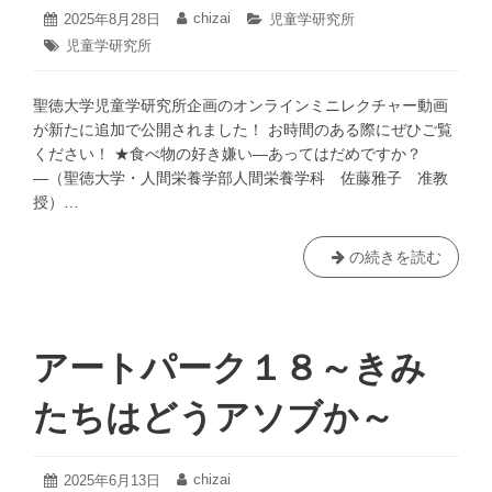
演
2025
chizai
投
2025年8月28日
投
カ
児童学研究所
会
年
稿
稿
テ
タ
児童学研究所
8
日:
者:
ゴ
「障
グ:
月
リ
害
28
ー:
聖徳大学児童学研究所企画のオンラインミニレクチャー動画
理
日
が新たに追加で公開されました！ お時間のある際にぜひご覧
解
ください！ ★食べ物の好き嫌い―あってはだめですか？
教
―（聖徳大学・人間栄養学部人間栄養学科 佐藤雅子 准教
育
授）…
―
共
生
聖
の続きを読む
社
徳
会
大
を
学
担
児
アートパーク１８～きみ
う
童
子
学
たちはどうアソブか～
ど
研
も
究
を
所
2025
chizai
投
2025年6月13日
投