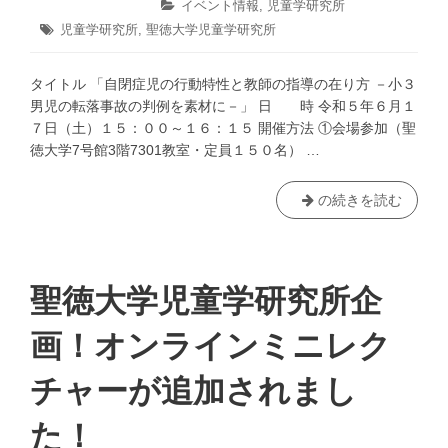
稿
稿
カ
イベント情報
,
児童学研究所
6
ミ
日:
者:
テ
タ
児童学研究所
,
聖徳大学児童学研究所
月
ゴ
ニ
グ:
19
リ
レ
日
ー:
タイトル 「自閉症児の行動特性と教師の指導の在り方 －小３
ク
男児の転落事故の判例を素材に－」 日 時 令和５年６月１
チ
７日（土）１５：００～１６：１５ 開催方法 ①会場参加（聖
ャ
徳大学7号館3階7301教室・定員１５０名） …
ー
が
追
【終
の続きを読む
加
了】
さ
聖
れ
徳
ま
大
聖徳大学児童学研究所企
し
学
た！
児
画！オンラインミニレク
童
学
チャーが追加されまし
研
究
た！
所