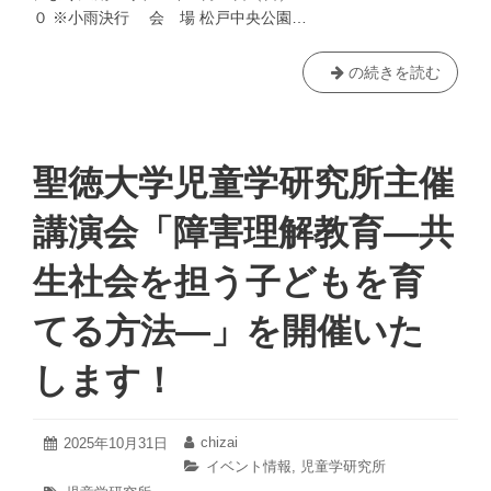
０ ※小雨決行 会 場 松戸中央公園…
【雨
の続きを読む
天
に
よ
り
聖徳大学児童学研究所主催
７/
５
講演会「障害理解教育―共
(日)
延
生社会を担う子どもを育
期
に
てる方法―」を開催いた
て
実
します！
施！】
ア
ー
2025
chizai
投
2025年10月31日
投
ト
年
稿
稿
カ
イベント情報
,
児童学研究所
10
パ
日:
者:
テ