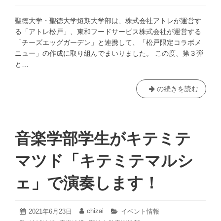
エ
日
ッ
聖徳大学・聖徳大学短期大学部は、株式会社アトレが運営す
グ
る「アトレ松戸」、東和フードサービス株式会社が運営する
ガ
「チーズエッグガーデン」と連携して、「松戸限定コラボメ
ー
ニュー」の作成に取り組んでまいりました。 この度、第３弾
デ
と…
ン
×
聖
の続きを読む
ア
徳
ト
大
レ
学・
松
聖
音楽学部学生がキテミテ
戸
徳
産
大
マツド「キテミテマルシ
学
学
連
短
携
ェ」で演奏します！
期
コ
大
ラ
学
ボ
2021
chizai
投
2021年6月23日
投
カ
イベント情報
年
部
稿
稿
テ