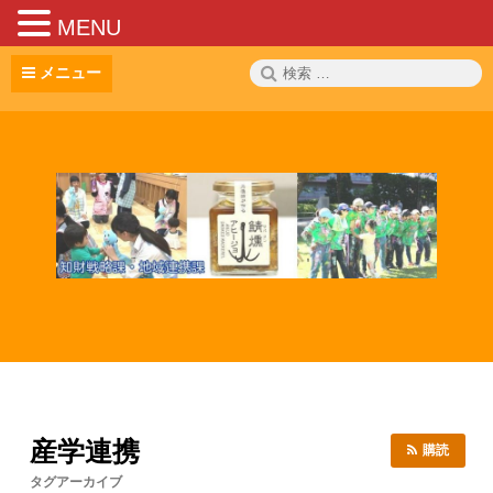
MENU
コ
検
メニュー
ン
索:
テ
ン
ツ
へ
ス
キ
ッ
プ
産学連携
購読
タグアーカイブ