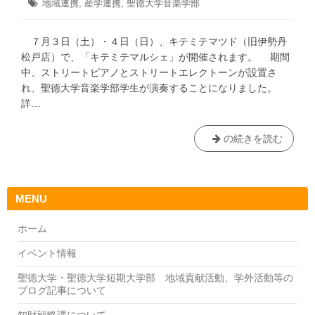
メ
タ
地域連携
,
産学連携
,
聖徳大学音楽学部
7
日:
者:
ゴ
×
ニ
グ:
月
リ
チ
ュ
2
ー:
７月３日（土）・４日（日）、キテミテマツド（旧伊勢丹
日
ー
ー
松戸店）で、「キテミテマルシェ」が開催されます。 期間
ズ
第
中、ストリートピアノとストリートエレクトーンが設置さ
エ
４
れ、聖徳大学音楽学部学生が演奏することになりました。
ッ
弾
詳…
グ
ガ
ー
音
の続きを読む
デ
楽
ン
学
×
部
MENU
ア
学
ト
生
ホーム
レ
が
松
キ
イベント情報
戸
テ
産
聖徳大学・聖徳大学短期大学部 地域貢献活動、学外活動等の
ミ
ブログ記事について
学
テ
連
マ