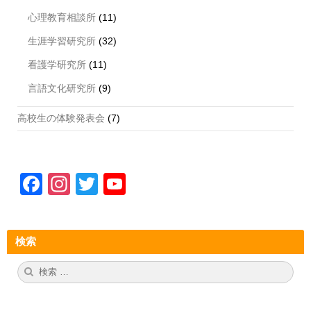
心理教育相談所
(11)
生涯学習研究所
(32)
看護学研究所
(11)
言語文化研究所
(9)
高校生の体験発表会
(7)
F
In
T
Y
a
st
wi
o
c
a
tt
u
検索
e
gr
er
T
b
a
u
検
検
索:
索
o
m
b