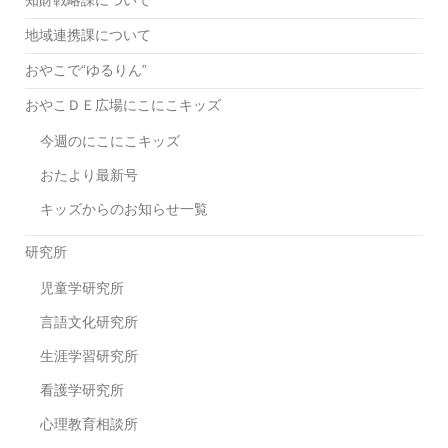
知財戦略課について
携
ツ
コ
地域連携課について
ド
ラ
「キ
おやこで“ゆるりん”
ボ
テ
メ
ミ
おやこＤＥ広場にこにこキッズ
ニ
テ
今週のにこにこキッズ
ュ
マ
ー
ル
おたより最新号
第
シ
３
キッズからのお知らせ一覧
ェ」
弾
で
研究所
演
奏
児童学研究所
し
ま
言語文化研究所
す！
生涯学習研究所
看護学研究所
心理教育相談所