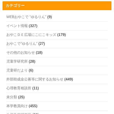
o
e
カテゴリー
k
C
h
WEBおやこで “ゆるりん”
(9)
a
イベント情報
(327)
n
おやこＤＥ広場にこにこキッズ
(179)
n
おやこで”ゆるりん”
(27)
el
その他のお知らせ
(18)
児童学研究所
(28)
児童研だより
(6)
外部助成金公募等に関するお知らせ
(449)
心理教育相談所
(11)
未分類
(25)
本学教員向け
(455)