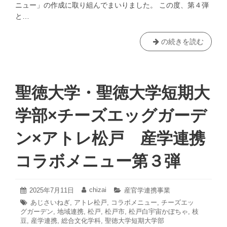
ニュー」の作成に取り組んでまいりました。 この度、第４弾
と…
聖
の続きを読む
徳
大
学・
聖
聖徳大学・聖徳大学短期大
徳
大
学部×チーズエッグガーデ
学
短
ン×アトレ松戸 産学連携
期
大
コラボメニュー第３弾
学
部
×
2025
chizai
投
2025年7月11日
投
カ
産官学連携事業
チ
年
稿
稿
テ
タ
あじさいねぎ
,
アトレ松戸
,
コラボメニュー
,
チーズエッ
7
日:
者:
ゴ
ー
グガーデン
グ:
,
地域連携
,
松戸
,
松戸市
,
松戸白宇宙かぼちゃ
,
枝
月
リ
ズ
豆
,
産学連携
,
総合文化学科
,
聖徳大学短期大学部
11
ー: