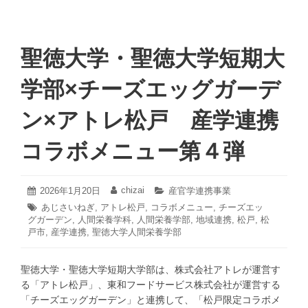
聖徳大学・聖徳大学短期大
学部×チーズエッグガーデ
ン×アトレ松戸 産学連携
コラボメニュー第４弾
2026
chizai
投
2026年1月20日
投
カ
産官学連携事業
年
稿
稿
テ
タ
あじさいねぎ
,
アトレ松戸
,
コラボメニュー
,
チーズエッ
1
日:
者:
ゴ
グガーデン
グ:
,
人間栄養学科
,
人間栄養学部
,
地域連携
,
松戸
,
松
月
リ
戸市
,
産学連携
,
聖徳大学人間栄養学部
20
ー:
日
聖徳大学・聖徳大学短期大学部は、株式会社アトレが運営す
る「アトレ松戸」、東和フードサービス株式会社が運営する
「チーズエッグガーデン」と連携して、「松戸限定コラボメ