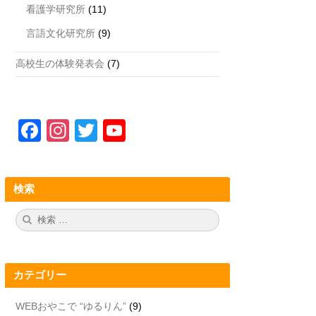
看護学研究所
(11)
言語文化研究所
(9)
高校生の体験発表会
(7)
F
In
T
Y
a
st
wi
o
c
a
tt
u
検索
e
gr
er
T
b
a
u
検
検
索:
索
o
m
b
o
e
カテゴリー
k
C
h
WEBおやこで “ゆるりん”
(9)