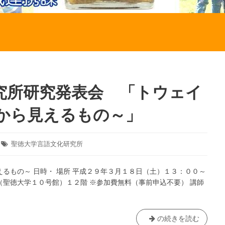
究所研究発表会 「トウェイ
から見えるもの～」
タ
聖徳大学言語文化研究所
グ:
るもの～ 日時・ 場所 平成２９年３月１８日（土）１３：００～
（聖徳大学１０号館）１２階 ※参加費無料（事前申込不要） 講師
【終
の続きを読む