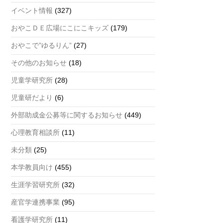
a
イベント情報
(327)
n
おやこＤＥ広場にこにこキッズ
(179)
n
おやこで”ゆるりん”
(27)
el
その他のお知らせ
(18)
児童学研究所
(28)
児童研だより
(6)
外部助成金公募等に関するお知らせ
(449)
心理教育相談所
(11)
未分類
(25)
本学教員向け
(455)
生涯学習研究所
(32)
産官学連携事業
(95)
看護学研究所
(11)