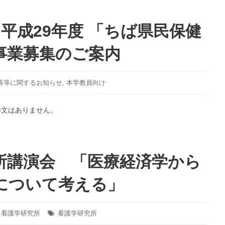
楽」
言
～
語
近
文
】平成29年度 「ちば県民保健
松
化
門
研
事業募集のご案内
左
究
衛
所
門
シ
募等に関するお知らせ
,
本学教員向け
の
ン
文
ポ
粋文はありません。
章
ジ
の
ウ
音
ム
楽
「諸
所講演会 「医療経済学から
性
言
を
語
について考える」
め
の
ぐ
水
っ
と
て
そ
,
看護学研究所
タ
看護学研究所
グ:
～
の