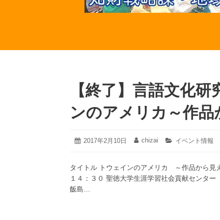
【終了】言語文化研
ンのアメリカ～作品
2020
chizai
投
2017年2月10日
投
カ
イベント情報
年
稿
稿
テ
12
日:
者:
ゴ
月
タイトル トウェインのアメリカ ～作品から見え
リ
22
ー:
１４：３０ 聖徳大学生涯学習社会貢献センター
日
飯島…