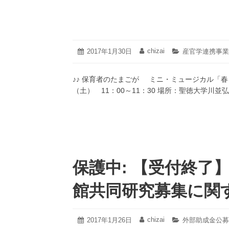
2021
chizai
投
2017年1月30日
投
カ
産官学連携事業
年
稿
稿
テ
2
日:
者:
ゴ
月
♪♪ 保育者のたまごが ミニ・ミュージカル「春を
リ
22
ー:
（土） 11：00～11：30 場所：聖徳大学川並
日
保護中: 【受付終了
館共同研究募集に関
2021
chizai
投
2017年1月26日
投
カ
外部助成金公募
年