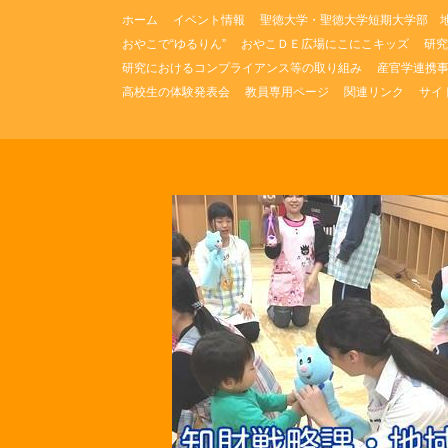
コ
ホーム
イベント情報
聖徳大学・聖徳大学短期大学部 
ン
おやこで“ゆるりん”
おやこＤＥ広場にこにこキッズ
研究
テ
研究におけるコンプライアンス等の取り組み
産官学連携
ン
ツ
高校生の体験発表会
教員専用ページ
関連リンク
サイ
へ
ス
キ
ッ
プ