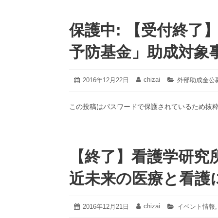
保護中: 【受付終了
予防基金」助成対象
2021
chizai
投
2016年12月22日
投
カ
外部助成金公
年
稿
稿
テ
3
日:
者:
ゴ
月
この投稿はパスワードで保護されているため抜
リ
19
ー:
日
【終了】看護学研究
近未来の医療と看護
2023
chizai
投
2016年12月21日
投
カ
イベント情報
年
稿
稿
テ