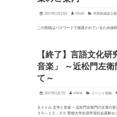
2021
chizai
投
2017年1月11日
投
カ
外部助成金公募
年
稿
稿
テ
3
日:
者:
ゴ
月
この投稿はパスワードで保護されているため抜
リ
19
ー:
日
【終了】言語文化研
音楽」 ～近松門左
て～
2023
chizai
投
2017年1月7日
投
カ
イベント情報
年
稿
稿
テ
1
日:
者:
ゴ
月
タイトル 文学と音楽 ～近松門左衛門の文章の音
リ
24
ー:
３０～１２：００ 聖徳大学生涯学習社会貢献セ
日