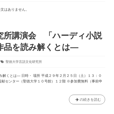
メ
リ
粋文はありません。
カ
～
作
品
究所講演会 「ハーディ小説
か
ら
作品を読み解くとは―
見
え
る
タ
聖徳大学言語文化研究所
も
グ:
の
～」
み解くとは― 日時・ 場所 平成２９年２月２５日（土）１３：０
貢献センター（聖徳大学１０号館）１２階 ※参加費無料（事前申
【終
の続きを読む
了】
言