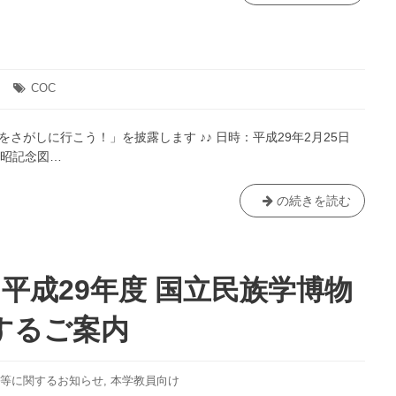
了】
言
語
文
化
COC
タ
グ:
研
究
さがしに行こう！」を披露します ♪♪ 日時：平成29年2月25日
所
弘昭記念図…
研
究
の続きを読む
発
表
会
「ト
ウ
】平成29年度 国立民族学博物
ェ
イ
するご案内
ン
の
ア
等に関するお知らせ
,
本学教員向け