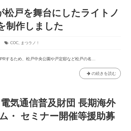
語
文
が松戸を舞台にしたライトノ
化
研
を制作しました
究
所
講
タ
COC
,
まつラノ！
演
グ:
会
するため、松戸中央公園や戸定邸など松戸の名…
「ハ
ー
デ
総
の続きを読む
ィ
合
小
文
説
化
の
学
】電気通信普及財団 長期海外
現
科
代
の
ム・ セミナー開催等援助募
性」
学
―
生