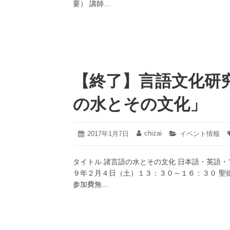
要） 講師…
【終了】言語文化研
の水とその文化」
2020
chizai
投
2017年1月7日
投
カ
イベント情報
年
稿
稿
テ
12
日:
者:
ゴ
月
タイトル 諸言語の水とその文化 日本語・英語・
リ
22
ー:
９年２月４日（土）１３：３０～１６：３０ 聖
日
参加費無…