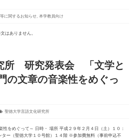
文
が
学
松
作
戸
等に関するお知らせ
,
本学教員向け
品
を
を
舞
粋文はありません。
読
台
み
に
解
し
く
た
究所 研究発表会 「文学と
と
ラ
は
イ
―
ト
衛門の文章の音楽性をめぐっ
ノ
ベ
ル
「ま
つ
タ
聖徳大学言語文化研究所
グ:
ラ
ノ！」
楽性をめぐって～ 日時・ 場所 平成２９年２月４日（土）１０：
を
ンター（聖徳大学１０号館）１４階 ※参加費無料（事前申込不
制