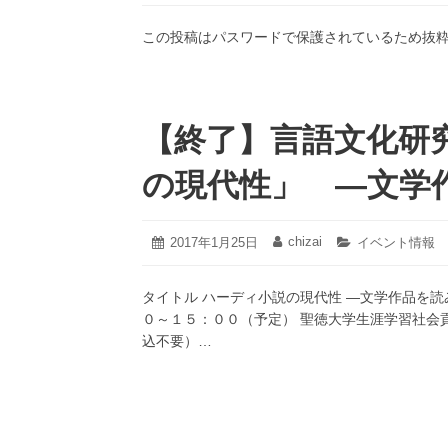
稿
稿
テ
3
日:
者:
ゴ
月
この投稿はパスワードで保護されているため抜
リ
19
ー:
日
【終了】言語文化研
の現代性」 ―文学
2020
chizai
投
2017年1月25日
投
カ
イベント情報
年
稿
稿
テ
12
日:
者:
ゴ
月
タイトル ハーディ小説の現代性 ―文学作品を読
リ
22
ー:
０～１５：００（予定） 聖徳大学生涯学習社会
日
込不要）…