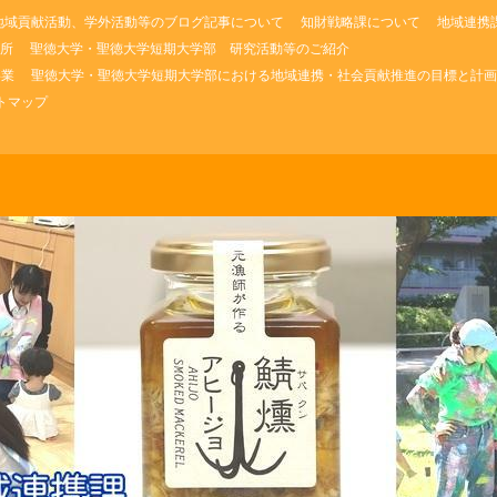
地域貢献活動、学外活動等のブログ記事について
知財戦略課について
地域連携
所
聖徳大学・聖徳大学短期大学部 研究活動等のご紹介
事業
聖徳大学・聖徳大学短期大学部における地域連携・社会貢献推進の目標と計画
トマップ