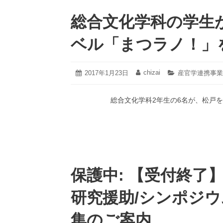
総合文化学科の学生
ベル「まつラノ！」
2021
chizai
投
2017年1月23日
投
カ
産官学連携事業
年
稿
稿
テ
2
日:
者:
ゴ
月
総合文化学科2年生の6名が、松戸をPR
リ
22
ー:
日
保護中: 【受付終了
研究援助/シンポジウ
集のご案内