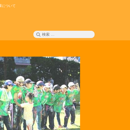
課について
検
検
索
索: