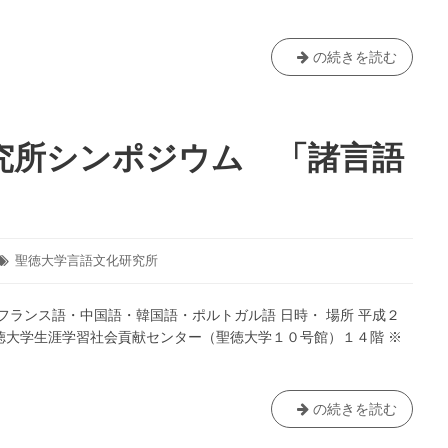
作
し
【終
の続きを読む
ま
了】
し
言
た
語
文
究所シンポジウム 「諸言語
化
研
究
所
研
タ
聖徳大学言語文化研究所
究
グ:
発
フランス語・中国語・韓国語・ポルトガル語 日時・ 場所 平成２
表
徳大学生涯学習社会貢献センター（聖徳大学１０号館）１４階 ※
会
「文
学
と
【終
の続きを読む
音
了】