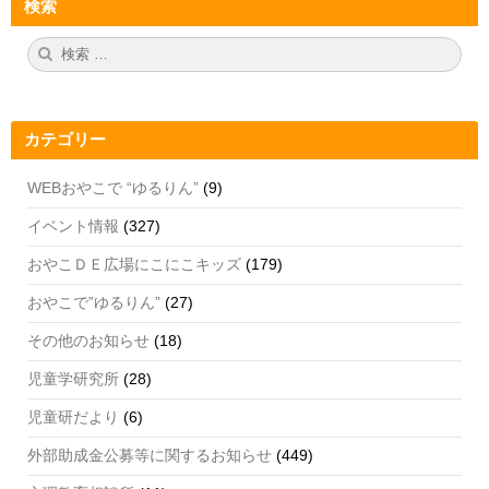
検索
e
gr
er
T
b
a
u
検
検
索:
索
o
m
b
o
e
カテゴリー
k
C
h
WEBおやこで “ゆるりん”
(9)
a
イベント情報
(327)
n
おやこＤＥ広場にこにこキッズ
(179)
n
おやこで”ゆるりん”
(27)
el
その他のお知らせ
(18)
児童学研究所
(28)
児童研だより
(6)
外部助成金公募等に関するお知らせ
(449)