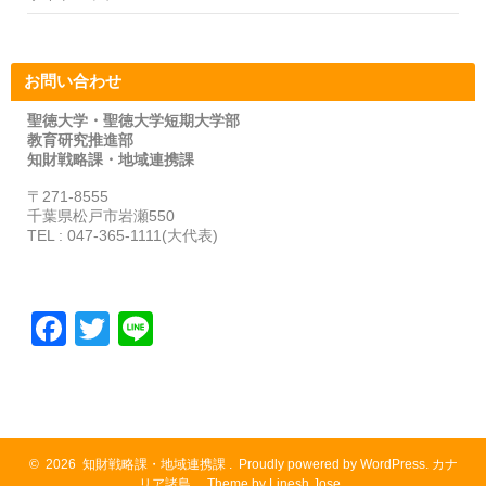
お問い合わせ
聖徳大学・聖徳大学短期大学部
教育研究推進部
知財戦略課・地域連携課
〒271-8555
千葉県松戸市岩瀬550
TEL : 047-365-1111(大代表)
F
T
Li
a
wi
n
c
tt
e
e
er
b
©
2026
知財戦略課・地域連携課
.
Proudly powered by WordPress.
カナ
リア諸島
,
Theme by Linesh Jose
.