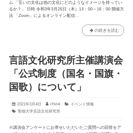
ム 「互いの文化は他の文化にどのようなイメージを持ってい
較
るか？」 日時 令和3年3月25日（木）13：00～16：00 開催方
言
法 「Zoom」によるオンライン配信…
語
文
化
言
の続きを読む
意
語
味
文
論
化
シ
研
言語文化研究所主催講演会
ン
究
ポ
所
「公式制度（国名・国旗・
ジ
主
ウ
催
国歌）について」
ム
比
(2/26）
較
言
2021
chizai
投
2021年3月4日
投
カ
イベント情報
年
語
稿
稿
テ
タ
聖徳大学言語文化研究所
4
日:
者:
ゴ
文
グ:
月
リ
化
24
ー:
※講演会アンケートにお寄せいただいたご質問への回答をア
日
意