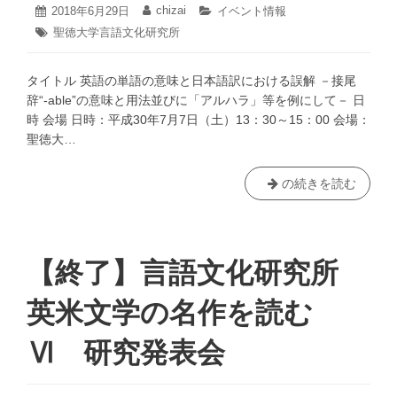
「詩・
研
2020
chizai
投
2018年6月29日
投
カ
イベント情報
文
年
究
稿
稿
テ
タ
聖徳大学言語文化研究所
12
学・
日:
者:
ゴ
発
グ:
月
リ
音
表
18
ー:
楽」
タイトル 英語の単語の意味と日本語訳における誤解 －接尾
日
会
～』
辞“-able”の意味と用法並びに「アルハラ」等を例にして－ 日
『図
時 会場 日時：平成30年7月7日（土）13：30～15：00 会場：
書
聖徳大…
館
員
と
【終
の続きを読む
保
了】
育
言
士
語
の
文
【終了】言語文化研究所
絵
化
本
研
英米文学の名作を読む
に
究
対
所
Ⅵ 研究発表会
す
主
る
催
価