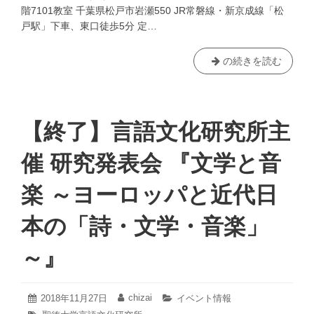
階7101教室 千葉県松戸市岩瀬550 JR常磐線・新京成線「松
世
戸駅」下車、東口徒歩5分 定…
界」
（3/20）
【終
の続きを読む
了】
言
語
文
【終了】言語文化研究所主
化
研
催 研究発表会 『文学と音
究
所
楽 ～ヨーロッパと近代日
主
催
本の「詩・文学・音楽」
講
演
～』
会
「徳
川
2020
chizai
投
2018年11月27日
投
カ
イベント情報
幕
年
稿
稿
テ