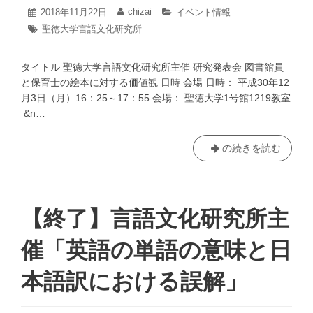
発
2020
chizai
投
2018年11月22日
投
カ
イベント情報
表
年
稿
稿
テ
タ
聖徳大学言語文化研究所
12
日:
者:
ゴ
会
グ:
月
リ
『文
18
ー:
タイトル 聖徳大学言語文化研究所主催 研究発表会 図書館員
学
日
と保育士の絵本に対する価値観 日時 会場 日時： 平成30年12
と
月3日（月）16：25～17：55 会場： 聖徳大学1号館1219教室
音
&n…
楽
～
ヨ
【終
の続きを読む
ー
了】
ロ
言
ッ
語
パ
文
【終了】言語文化研究所主
と
化
近
研
催「英語の単語の意味と日
代
究
日
所
本語訳における誤解」
本
主
の
催