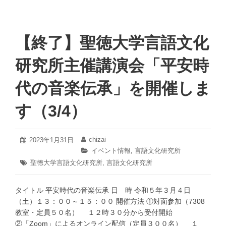
【終了】聖徳大学言語文化
研究所主催講演会「平安時
代の音楽伝承」を開催しま
す（3/4）
2023
chizai
投
2023年1月31日
投
年
稿
稿
カ
イベント情報
,
言語文化研究所
3
日:
者:
テ
タ
聖徳大学言語文化研究所
,
言語文化研究所
月
ゴ
グ:
7
リ
日
ー:
タイトル 平安時代の音楽伝承 日 時 令和５年３月４日
（土）１３：００～１５：００ 開催方法 ①対面参加（7308
教室・定員５０名） １２時３０分から受付開始
②「Zoom」によるオンライン配信（定員３００名） １