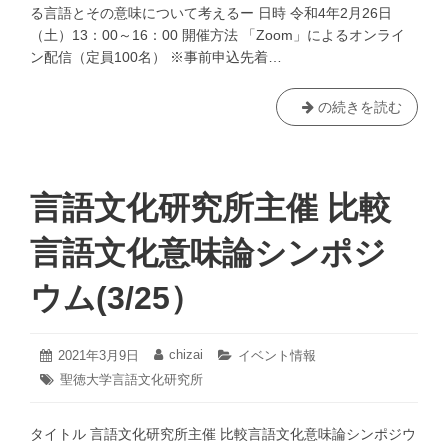
る言語とその意味について考えるー 日時 令和4年2月26日
「平
（土）13：00～16：00 開催方法 「Zoom」によるオンライ
安
ン配信（定員100名） ※事前申込先着…
時
代
の
【終
の続きを読む
音
了】
楽
聖
伝
徳
承」
大
言語文化研究所主催 比較
を
学
開
言
言語文化意味論シンポジ
催
語
し
文
ウム(3/25）
ま
化
す
研
（3/4）
究
2021
chizai
投
2021年3月9日
投
カ
イベント情報
年
所
稿
稿
テ
タ
聖徳大学言語文化研究所
3
日:
者:
ゴ
主
グ:
月
リ
催
16
ー:
タイトル 言語文化研究所主催 比較言語文化意味論シンポジウ
日
比