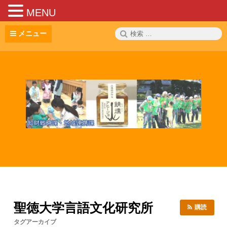
MENU
コ
検
メニュー
ン
索:
テ
ン
ツ
へ
ス
キ
ッ
プ
聖徳大学言語文化研究所
購読
タグアーカイブ