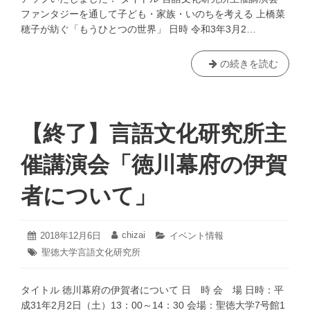
（国
ファンタジーを通して子ども・家族・いのちを考える 上橋菜
名・
穂子が紡ぐ「もうひとつの世界」 日時 令和3年3月2…
国
旗・
国
言
の続きを読む
歌）
語
に
学
つ
研
い
究
【終了】言語文化研究所主
て」
所
主
催講演会「徳川幕府の伊賀
催
講
者について」
演
会
「も
2020
chizai
投
2018年12月6日
投
カ
イベント情報
年
う
稿
稿
テ
タ
聖徳大学言語文化研究所
12
日:
者:
ゴ
ひ
グ:
月
リ
と
18
ー:
タイトル 徳川幕府の伊賀者について 日 時 会 場 日時：平
日
つ
成31年2月2日（土）13：00～14：30 会場：聖徳大学7号館1
の