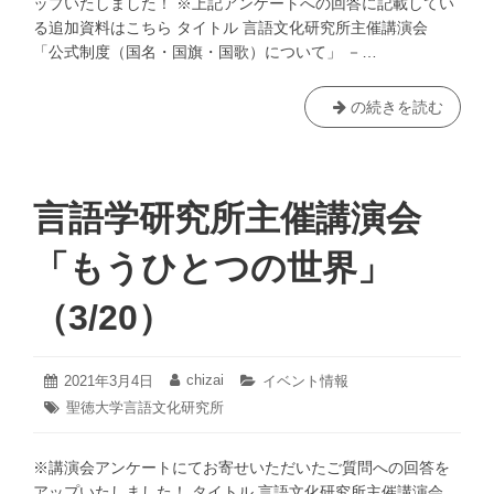
ップいたしました！ ※上記アンケートへの回答に記載してい
味
る追加資料はこちら タイトル 言語文化研究所主催講演会
論
「公式制度（国名・国旗・国歌）について」 －…
シ
ン
ポ
言
の続きを読む
ジ
語
ウ
文
ム
化
(3/25）
研
言語学研究所主催講演会
究
所
「もうひとつの世界」
主
催
（3/20）
講
演
会
2021
chizai
投
2021年3月4日
投
カ
イベント情報
年
「公
稿
稿
テ
タ
聖徳大学言語文化研究所
4
日:
者:
ゴ
式
グ:
月
リ
制
24
ー:
※講演会アンケートにてお寄せいただいたご質問への回答を
日
度
アップいたしました！ タイトル 言語文化研究所主催講演会