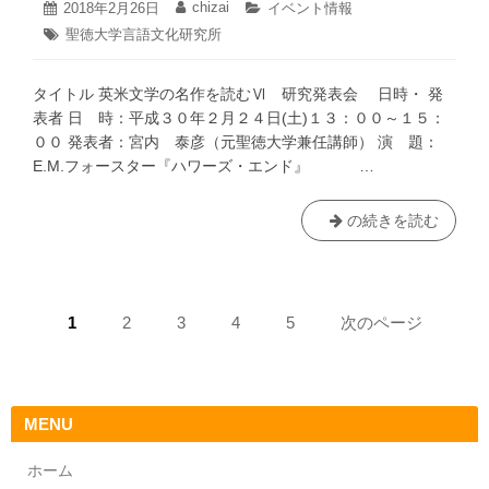
「英
2020
chizai
投
2018年2月26日
投
カ
イベント情報
値
年
語
稿
稿
テ
タ
聖徳大学言語文化研究所
12
観』
日:
者:
ゴ
の
グ:
月
リ
単
21
ー:
タイトル 英米文学の名作を読むⅥ 研究発表会 日時・ 発
日
語
表者 日 時：平成３０年２月２４日(土)１３：００～１５：
の
００ 発表者：宮内 泰彦（元聖徳大学兼任講師） 演 題：
意
E.M.フォースター『ハワーズ・エンド』 …
味
と
日
【終
の続きを読む
本
了】
語
言
訳
語
ペ
に
文
ペ
1
ペ
2
ペ
3
ペ
4
ペ
5
次のページ
お
化
ー
ー
ー
ー
ー
ー
け
研
ジ:
ジ:
ジ:
ジ:
ジ:
ジ
る
究
送
誤
所
MENU
解」
英
り
米
ホーム
文