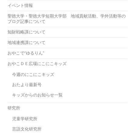
イベント情報
学
の
聖徳大学・聖徳大学短期大学部 地域貢献活動、学外活動等の
名
ブログ記事について
作
知財戦略課について
を
読
地域連携課について
む
Ⅵ
おやこで“ゆるりん”
研
おやこＤＥ広場にこにこキッズ
究
発
今週のにこにこキッズ
表
おたより最新号
会
キッズからのお知らせ一覧
研究所
児童学研究所
言語文化研究所