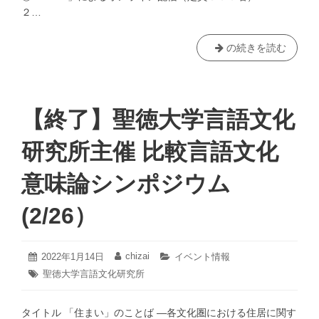
２…
【終
の続きを読む
了】
聖
徳
大
【終了】聖徳大学言語文化
学
言
研究所主催 比較言語文化
語
文
意味論シンポジウム
化
研
(2/26）
究
所
主
2022
chizai
投
2022年1月14日
投
カ
イベント情報
催
年
稿
稿
テ
タ
聖徳大学言語文化研究所
3
日:
者:
ゴ
講
グ:
月
リ
演
16
ー:
タイトル 「住まい」のことば ―各文化圏における住居に関す
会
日