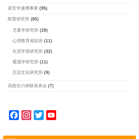
産官学連携事業
(95)
附置研究所
(85)
児童学研究所
(28)
心理教育相談所
(11)
生涯学習研究所
(32)
看護学研究所
(11)
言語文化研究所
(9)
高校生の体験発表会
(7)
F
In
T
Y
a
st
wi
o
c
a
tt
u