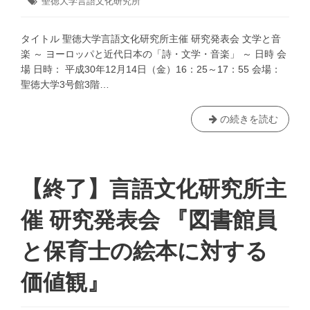
タ
聖徳大学言語文化研究所
12
府
日:
者:
ゴ
グ:
月
リ
の
18
ー:
タイトル 聖徳大学言語文化研究所主催 研究発表会 文学と音
伊
日
楽 ～ ヨーロッパと近代日本の「詩・文学・音楽」 ～ 日時 会
賀
場 日時： 平成30年12月14日（金）16：25～17：55 会場：
者
聖徳大学3号館3階…
に
つ
い
【終
の続きを読む
て」
了】
言
語
文
【終了】言語文化研究所主
化
研
催 研究発表会 『図書館員
究
所
と保育士の絵本に対する
主
催
価値観』
研
究